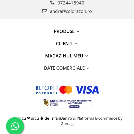
0724418940
andra@colorazon.ro
PRODUSE
CLIENTI
MAGAZINUL MEU
DATE COMERCIALE
Creat cu ❤ și cu 🧠 de TrifanDan.ro
si
Platforma E-commerce by
Gomag