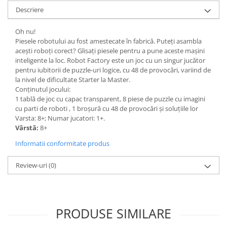
Descriere
Oh nu!
Piesele robotului au fost amestecate în fabrică. Puteți asambla
acești roboți corect? Glisați piesele pentru a pune aceste mașini
inteligente la loc. Robot Factory este un joc cu un singur jucător
pentru iubitorii de puzzle-uri logice, cu 48 de provocări, variind de
la nivel de dificultate Starter la Master.
Conținutul jocului:
1 tablă de joc cu capac transparent, 8 piese de puzzle cu imagini
cu parti de roboti , 1 broșură cu 48 de provocări și soluțiile lor
Varsta: 8+; Numar jucatori: 1+.
Vârstă:
8+
Informatii conformitate produs
Review-uri
(0)
PRODUSE SIMILARE