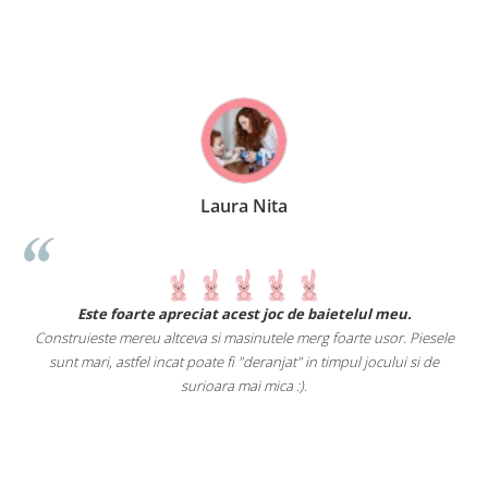
Laura Nita
.
Este foarte apreciat acest joc de baietelul meu.
Construieste mereu altceva si masinutele merg foarte usor. Piesele
e
sunt mari, astfel incat poate fi "deranjat" in timpul jocului si de
A
a
surioara mai mica :).
i