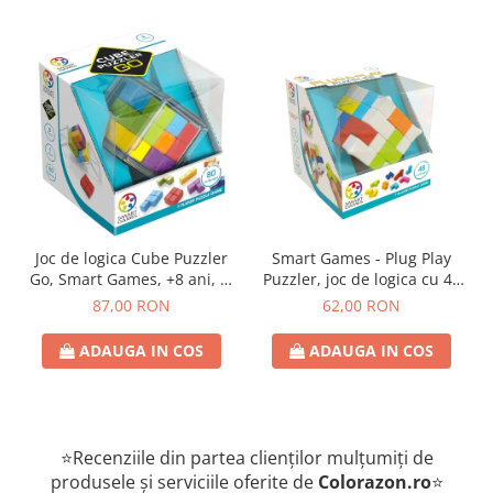
Joc de logica Cube Puzzler
Smart Games - Plug Play
Go, Smart Games, +8 ani, lb
Puzzler, joc de logica cu 48
romana
de provocari, 6+ ani, lb
87,00 RON
62,00 RON
romana
ADAUGA IN COS
ADAUGA IN COS
⭐Recenziile din partea clienților mulțumiți de
produsele și serviciile oferite de
Colorazon.ro
⭐