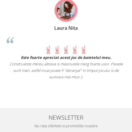
Laura Nita
.
Este foarte apreciat acest joc de baietelul meu.
Construieste mereu altceva si masinutele merg foarte usor. Piesele
e
sunt mari, astfel incat poate fi "deranjat" in timpul jocului si de
A
a
surioara mai mica :).
i
NEWSLETTER
Nu rata ofertele si promotiile noastre