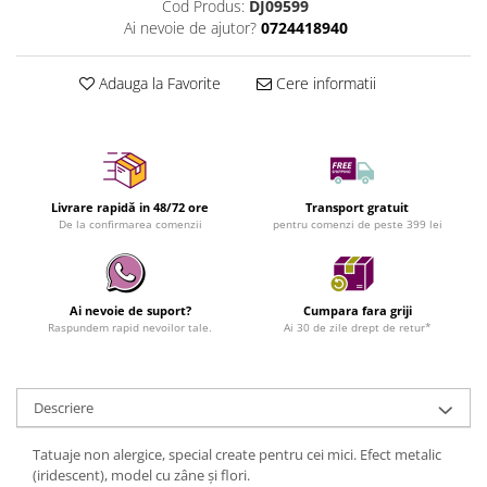
Cod Produs:
DJ09599
Ai nevoie de ajutor?
0724418940
Adauga la Favorite
Cere informatii
Livrare rapidă in 48/72 ore
Transport gratuit
De la confirmarea comenzii
pentru comenzi de peste 399 lei
Ai nevoie de suport?
Cumpara fara griji
Raspundem rapid nevoilor tale.
Ai 30 de zile drept de retur*
Descriere
Tatuaje non alergice, special create pentru cei mici. Efect metalic
(iridescent), model cu zâne și flori.