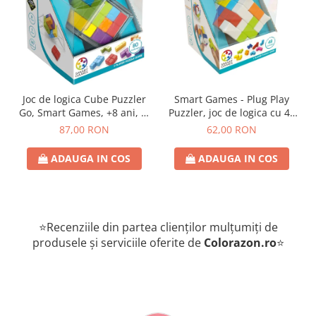
Joc de logica Cube Puzzler
Smart Games - Plug Play
Go, Smart Games, +8 ani, lb
Puzzler, joc de logica cu 48
romana
de provocari, 6+ ani, lb
87,00 RON
62,00 RON
romana
ADAUGA IN COS
ADAUGA IN COS
⭐Recenziile din partea clienților mulțumiți de
produsele și serviciile oferite de
Colorazon.ro
⭐