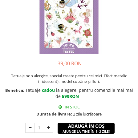
39,00 RON
Tatuaje non alergice, special create pentru cei mici. Efect metalic
(iridescent), model cu zâne și flori.
Tatuaje
cadou
la alegere, pentru comenzile mai mai
Beneficii:
de
599RON
IN STOC
Durata de livrare:
2 zile lucrătoare
ADAUGĂ ÎN COȘ
AJUNGE LA TINE ÎN 1–2 ZILE!