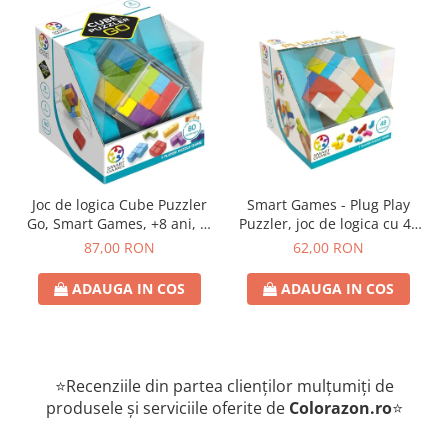
Joc de logica Cube Puzzler
Smart Games - Plug Play
Go, Smart Games, +8 ani, lb
Puzzler, joc de logica cu 48
romana
de provocari, 6+ ani, lb
87,00 RON
62,00 RON
romana
ADAUGA IN COS
ADAUGA IN COS
⭐Recenziile din partea clienților mulțumiți de
produsele și serviciile oferite de
Colorazon.ro
⭐