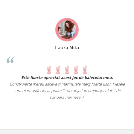
Laura Nita
.
Este foarte apreciat acest joc de baietelul meu.
Construieste mereu altceva si masinutele merg foarte usor. Piesele
e
sunt mari, astfel incat poate fi "deranjat" in timpul jocului si de
A
a
surioara mai mica :).
i