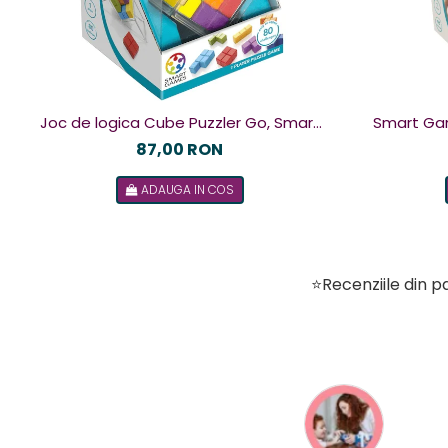
Joc de logica Cube Puzzler Go, Smart
Smart Games - Plu
Games, +8 ani, lb romana
de logica c
87,00 RON
ADAUGA IN COS
⭐Recenziile din pa