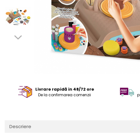
Livrare rapidă in 48/72 ore
De la confirmarea comenzii
p
Descriere