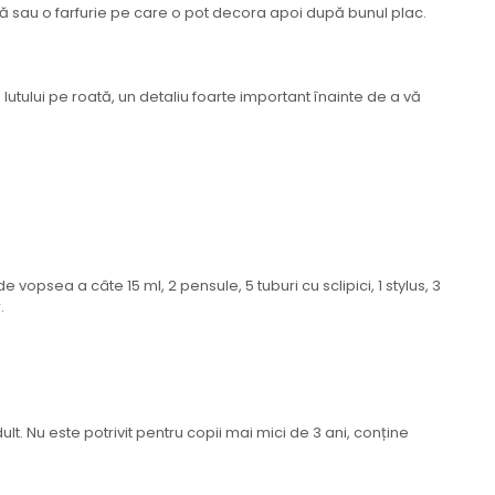
ală sau o farfurie pe care o pot decora apoi după bunul plac.
lutului pe roată, un detaliu foarte important înainte de a vă
de vopsea a câte 15 ml, 2 pensule, 5 tuburi cu sclipici, 1 stylus, 3
.
. Nu este potrivit pentru copii mai mici de 3 ani, conține