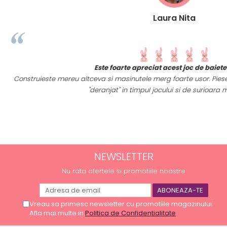
Laura Nita
e
Este foarte apreciat acest joc de baiet
Construieste mereu altceva si masinutele merg foarte usor. Piesel
a
"deranjat" in timpul jocului si de surioara m
NEWSLETTER
Nu rata ofertele si promotiile noastre
Vreau sa primesc newsletter cu promotiile magazinului.
Afla mai multe in
Politica de Confidentialitate