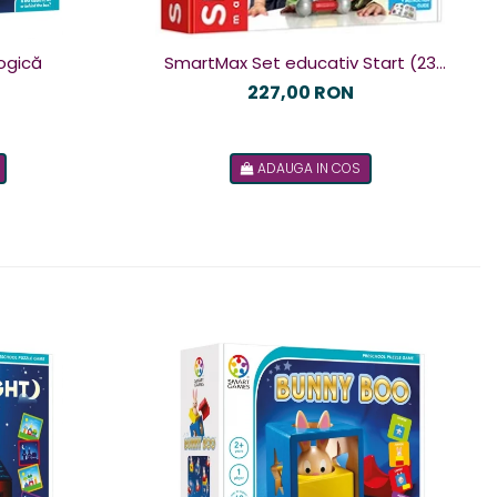
ogică
SmartMax Set educativ Start (23
piese) cu fereastra de test
227,00 RON
ADAUGA IN COS