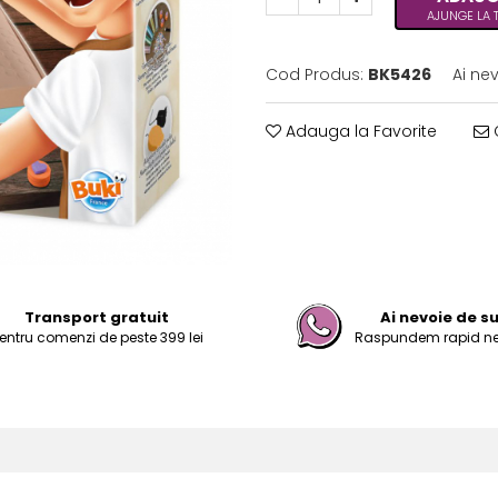
AJUNGE LA TI
Cod Produs:
BK5426
Ai ne
Adauga la Favorite
C
Transport gratuit
Ai nevoie de s
entru comenzi de peste 399 lei
Raspundem rapid nevo