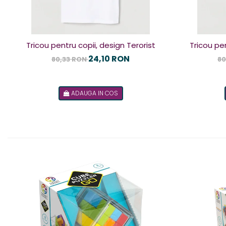
Tricou pentru copii, design Terorist
Tricou pen
24,10 RON
80,33 RON
80
ADAUGA IN COS