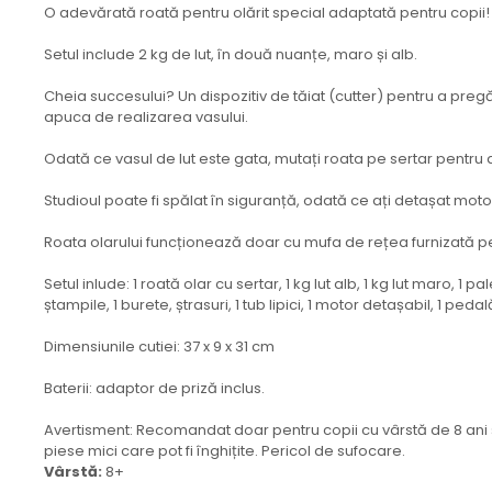
O adevărată roată pentru olărit special adaptată pentru copii! D
Setul include 2 kg de lut, în două nuanțe, maro și alb.
Cheia succesului? Un dispozitiv de tăiat (cutter) pentru a pregă
apuca de realizarea vasului.
Odată ce vasul de lut este gata, mutați roata pe sertar pentru a
Studioul poate fi spălat în siguranță, odată ce ați detașat moto
Roata olarului funcționează doar cu mufa de rețea furnizată p
Setul inlude: 1 roată olar cu sertar, 1 kg lut alb, 1 kg lut maro, 1
ștampile, 1 burete, ștrasuri, 1 tub lipici, 1 motor detașabil, 1 peda
Dimensiunile cutiei: 37 x 9 x 31 cm
Baterii: adaptor de priză inclus.
Avertisment: Recomandat doar pentru copii cu vârstă de 8 ani s
piese mici care pot fi înghițite. Pericol de sufocare.
Vârstă:
8+