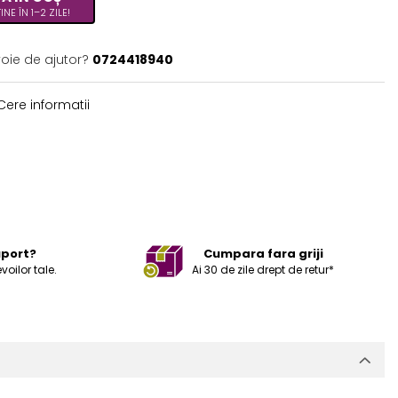
NE ÎN 1–2 ZILE!
voie de ajutor?
0724418940
ere informatii
uport?
Cumpara fara griji
ilor tale.
Ai 30 de zile drept de retur*