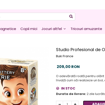
agnetice
Copii mici
Jocuri altfel
Tricouri amuzante
Studio Profesional de Ol
Buki France
209,00 RON
O adevărată roată pentru olărit s
învață cum să realizeze un bol, 
IN STOC
Durata de livrare:
2 zile lucră
ADAUG