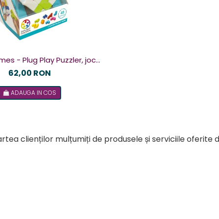
g Play Puzzler, joc
u 48 de provocari, 6+ ani, lb
62,00 RON
romana
ADAUGA IN COS
rtea clienților mulțumiți de produsele și serviciile oferite 