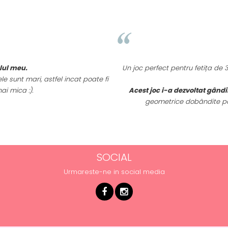
elul meu.
Un joc perfect pentru fetița de
e sunt mari, astfel incat poate fi
ai mica :).
Acest joc i-a dezvoltat gândi
geometrice dobândite pan
SOCIAL
Urmareste-ne in social media