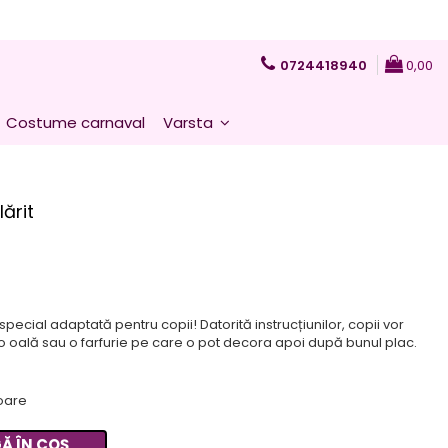
0724418940
0,00
Costume carnaval
Varsta
ărit
pecial adaptată pentru copii! Datorită instrucțiunilor, copii vor
o oală sau o farfurie pe care o pot decora apoi după bunul plac.
toare
Ă ÎN COȘ