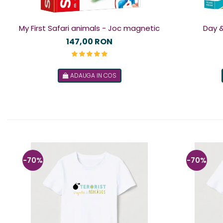
My First Safari animals - Joc magnetic
Day &
147,00 RON
ADAUGA IN COS
-70%
-70%