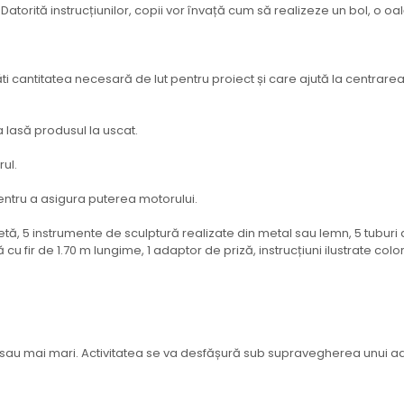
atorită instrucțiunilor, copii vor învață cum să realizeze un bol, o o
ti cantitatea necesară de lut pentru proiect și care ajută la centrarea 
 lasă produsul la uscat.
rul.
entru a asigura puterea motorului.
 paletă, 5 instrumente de sculptură realizate din metal sau lemn, 5 tuburi 
lă cu fir de 1.70 m lungime, 1 adaptor de priză, instrucțiuni ilustrate color
au mai mari. Activitatea se va desfășură sub supravegherea unui adult