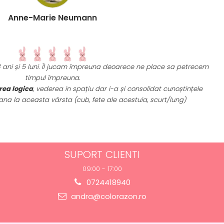
Anne-Marie Neumann
 3 ani și 5 luni. Îl jucam împreuna deoarece ne place sa petrecem
U
timpul împreuna.
rea logica
, vederea in spațiu dar i-a și consolidat cunoștințele
a la aceasta vârsta (cub, fete ale acestuia, scurt/lung)
SUPORT CLIENTI
09:00 - 17:00
0724418940
andra@colorazon.ro