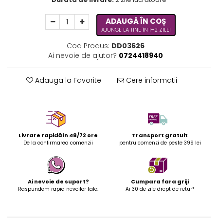
ADAUGĂ ÎN COȘ
AJUNGE LA TINE ÎN 1–2 ZILE!
Cod Produs:
DD03626
Ai nevoie de ajutor?
0724418940
Adauga la Favorite
Cere informatii
Livrare rapidă in 48/72 ore
Transport gratuit
De la confirmarea comenzii
pentru comenzi de peste 399 lei
Ai nevoie de suport?
Cumpara fara griji
Raspundem rapid nevoilor tale.
Ai 30 de zile drept de retur*