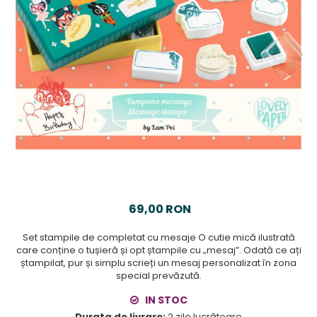
69,00 RON
Set stampile de completat cu mesaje O cutie mică ilustrată
care conține o tușieră și opt ștampile cu „mesaj”. Odată ce ați
ștampilat, pur și simplu scrieți un mesaj personalizat în zona
special prevăzută.
IN STOC
Durata de livrare:
2 zile lucrătoare