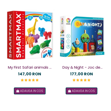
My First Safari animals -
Day & Night - Joc de
Joc magnetic
logică
147,00 RON
177,00 RON
ADAUGA IN COS
ADAUGA IN COS