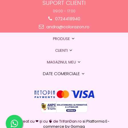
SUPORT CLIENTI
09:00 - 17:00
0724418940
andra@colorazon.ro
PRODUSE
CLIENTI
MAGAZINUL MEU
DATE COMERCIALE
Creat cu ❤ și cu 🧠 de TrifanDan.ro
si
Platforma E-
commerce by Gomag