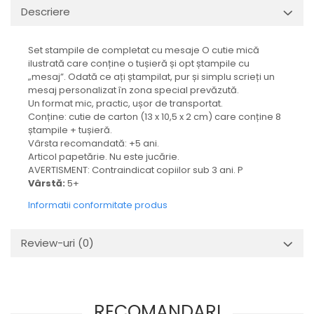
Descriere
Set stampile de completat cu mesaje O cutie mică
ilustrată care conține o tușieră și opt ștampile cu
„mesaj”. Odată ce ați ștampilat, pur și simplu scrieți un
mesaj personalizat în zona special prevăzută.
Un format mic, practic, ușor de transportat.
Conține: cutie de carton (13 x 10,5 x 2 cm) care conține 8
ștampile + tușieră.
Vârsta recomandată: +5 ani.
Articol papetărie. Nu este jucărie.
AVERTISMENT: Contraindicat copiilor sub 3 ani. ​P
Vârstă:
5+
Informatii conformitate produs
Review-uri
(0)
RECOMANDARI