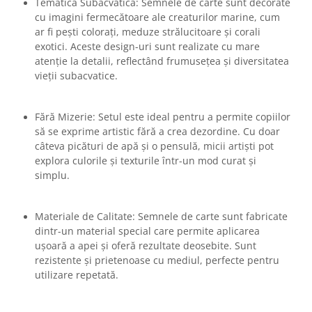
Tematică Subacvatică: Semnele de carte sunt decorate
cu imagini fermecătoare ale creaturilor marine, cum
ar fi pești colorați, meduze strălucitoare și corali
exotici. Aceste design-uri sunt realizate cu mare
atenție la detalii, reflectând frumusețea și diversitatea
vieții subacvatice.
Fără Mizerie: Setul este ideal pentru a permite copiilor
să se exprime artistic fără a crea dezordine. Cu doar
câteva picături de apă și o pensulă, micii artiști pot
explora culorile și texturile într-un mod curat și
simplu.
Materiale de Calitate: Semnele de carte sunt fabricate
dintr-un material special care permite aplicarea
ușoară a apei și oferă rezultate deosebite. Sunt
rezistente și prietenoase cu mediul, perfecte pentru
utilizare repetată.