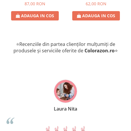
romana
de provocari, 6+ ani, lb
87,00 RON
62,00 RON
romana
ADAUGA IN COS
ADAUGA IN COS
⭐Recenziile din partea clienților mulțumiți de
produsele și serviciile oferite de
Colorazon.ro
⭐
 Nita
Anne-Marie N