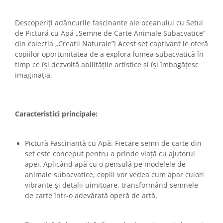
Descoperiți adâncurile fascinante ale oceanului cu Setul
de Pictură cu Apă „Semne de Carte Animale Subacvatice”
din colecția „Creatii Naturale”! Acest set captivant le oferă
copiilor oportunitatea de a explora lumea subacvatică în
timp ce își dezvoltă abilitățile artistice și își îmbogățesc
imaginația.
Caracteristici principale:
Pictură Fascinantă cu Apă: Fiecare semn de carte din
set este conceput pentru a prinde viață cu ajutorul
apei. Aplicând apă cu o pensulă pe modelele de
animale subacvatice, copiii vor vedea cum apar culori
vibrante și detalii uimitoare, transformând semnele
de carte într-o adevărată operă de artă.