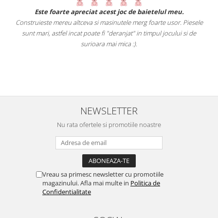
st joc de baietelul meu.
Un joc perfect pentru fetița de 3 ani 
inutele merg foarte usor. Piesele
deoarece ne place sa petrec
"deranjat" in timpul jocului si de
Acest joc i-a dezvoltat gândirea logi
ai mica :).
consolidat cunoștințele geometrice dob
(cub, fete ale acestuia
NEWSLETTER
Nu rata ofertele si promotiile noastre
Vreau sa primesc newsletter cu promotiile
magazinului. Afla mai multe in
Politica de
Confidentialitate