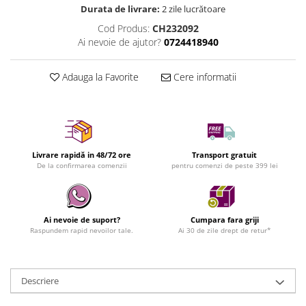
Durata de livrare:
2 zile lucrătoare
Cod Produs:
CH232092
Ai nevoie de ajutor?
0724418940
Adauga la Favorite
Cere informatii
Livrare rapidă in 48/72 ore
Transport gratuit
De la confirmarea comenzii
pentru comenzi de peste 399 lei
Ai nevoie de suport?
Cumpara fara griji
Raspundem rapid nevoilor tale.
Ai 30 de zile drept de retur*
Descriere