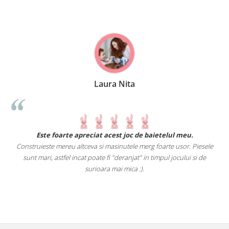
Laura Nita
.
Este foarte apreciat acest joc de baietelul meu.
Construieste mereu altceva si masinutele merg foarte usor. Piesele
e
sunt mari, astfel incat poate fi "deranjat" in timpul jocului si de
A
a
surioara mai mica :).
i