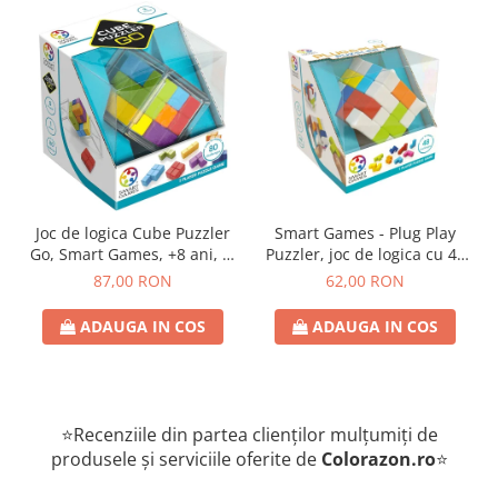
Joc de logica Cube Puzzler
Smart Games - Plug Play
Go, Smart Games, +8 ani, lb
Puzzler, joc de logica cu 48
romana
de provocari, 6+ ani, lb
87,00 RON
62,00 RON
romana
ADAUGA IN COS
ADAUGA IN COS
⭐Recenziile din partea clienților mulțumiți de
produsele și serviciile oferite de
Colorazon.ro
⭐