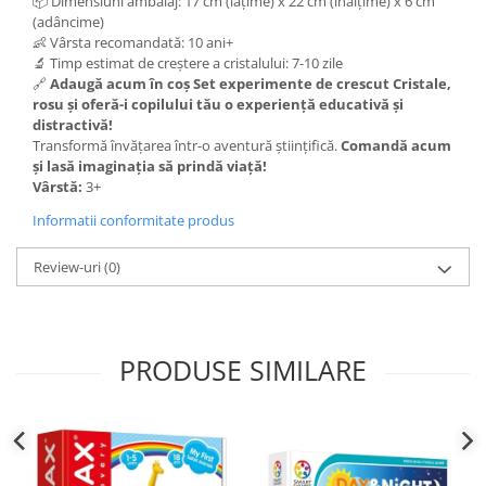
📦 Dimensiuni ambalaj: 17 cm (lățime) x 22 cm (înălțime) x 6 cm
(adâncime)
👶 Vârsta recomandată: 10 ani+
🔬 Timp estimat de creștere a cristalului: 7-10 zile
🔗
Adaugă acum în coș Set experimente de crescut Cristale,
rosu și oferă-i copilului tău o experiență educativă și
distractivă!
Transformă învățarea într-o aventură științifică.
Comandă acum
și lasă imaginația să prindă viață!
Vârstă:
3+
Informatii conformitate produs
Review-uri
(0)
PRODUSE SIMILARE