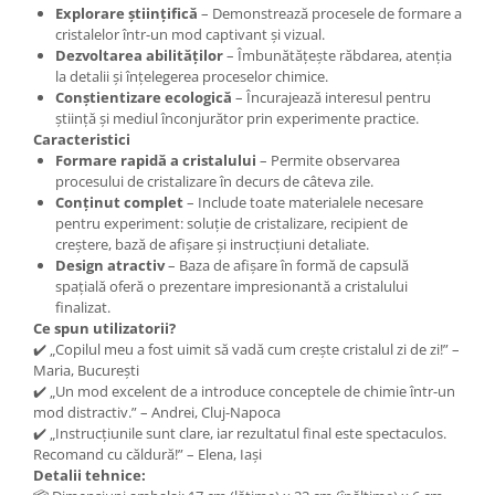
Explorare științifică
– Demonstrează procesele de formare a
cristalelor într-un mod captivant și vizual.
Dezvoltarea abilităților
– Îmbunătățește răbdarea, atenția
la detalii și înțelegerea proceselor chimice.
Conștientizare ecologică
– Încurajează interesul pentru
știință și mediul înconjurător prin experimente practice.
Caracteristici
Formare rapidă a cristalului
– Permite observarea
procesului de cristalizare în decurs de câteva zile.
Conținut complet
– Include toate materialele necesare
pentru experiment: soluție de cristalizare, recipient de
creștere, bază de afișare și instrucțiuni detaliate.
Design atractiv
– Baza de afișare în formă de capsulă
spațială oferă o prezentare impresionantă a cristalului
finalizat.
Ce spun utilizatorii?
✔️ „Copilul meu a fost uimit să vadă cum crește cristalul zi de zi!” –
Maria, București
✔️ „Un mod excelent de a introduce conceptele de chimie într-un
mod distractiv.” – Andrei, Cluj-Napoca
✔️ „Instrucțiunile sunt clare, iar rezultatul final este spectaculos.
Recomand cu căldură!” – Elena, Iași
Detalii tehnice: