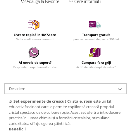
Adauga la Favorite
Cere informatii
Livrare rapidă in 48/72 ore
Transport gratuit
De la confirmarea comenzii
pentru comenzi de peste 399 lei
Ai nevoie de suport?
Cumpara fara griji
Raspundem rapid nevoilor tale.
Ai 30 de zile drept de retur*
Descriere
🔬
Set experimente de crescut Cristale, rosu
este un kit
educativ fascinant care le permite copiilor să crească propriul
cristal spectaculos de culoare roșie. Acest set oferă o introducere
practică în lumea chimiei și a formării cristalelor, stimulând
curiozitatea și înțelegerea științifică.
Beneficii