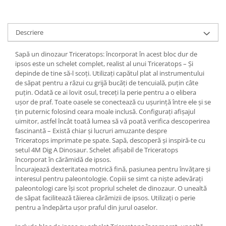
Descriere
Sapă un dinozaur Triceratops: încorporat în acest bloc dur de
ipsos este un schelet complet, realist al unui Triceratops – Și
depinde de tine să-l scoți. Utilizați capătul plat al instrumentului
de săpat pentru a răzui cu grijă bucăți de tencuială, puțin câte
puțin. Odată ce ai lovit osul, treceți la perie pentru a o elibera
ușor de praf. Toate oasele se conectează cu ușurință între ele și se
țin puternic folosind ceara moale inclusă. Configurați afișajul
uimitor, astfel încât toată lumea să vă poată verifica descoperirea
fascinantă – Există chiar și lucruri amuzante despre
Triceratops imprimate pe spate. Sapă, descoperă și inspiră-te cu
setul 4M Dig A Dinosaur. Schelet afișabil de Triceratops
încorporat în cărămidă de ipsos.
Încurajează dexteritatea motrică fină, pasiunea pentru învățare și
interesul pentru paleontologie. Copiii se simt ca niște adevărați
paleontologi care își scot propriul schelet de dinozaur. O unealtă
de săpat facilitează tăierea cărămizii de ipsos. Utilizați o perie
pentru a îndepărta ușor praful din jurul oaselor.