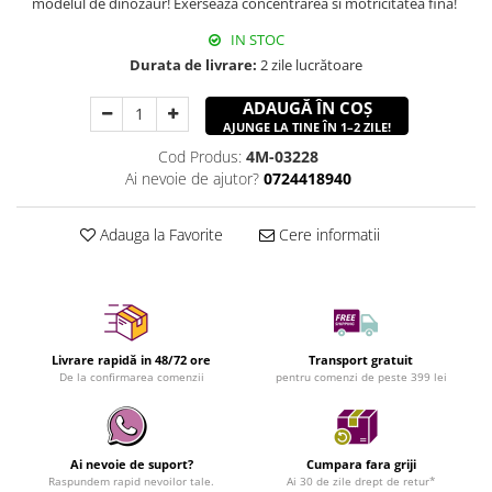
modelul de dinozaur! Exerseaza concentrarea si motricitatea fina!
IN STOC
Durata de livrare:
2 zile lucrătoare
ADAUGĂ ÎN COȘ
AJUNGE LA TINE ÎN 1–2 ZILE!
Cod Produs:
4M-03228
Ai nevoie de ajutor?
0724418940
Adauga la Favorite
Cere informatii
Livrare rapidă in 48/72 ore
Transport gratuit
De la confirmarea comenzii
pentru comenzi de peste 399 lei
Ai nevoie de suport?
Cumpara fara griji
Raspundem rapid nevoilor tale.
Ai 30 de zile drept de retur*