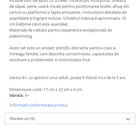
Include bloc de ipsos cu schelet Triceratops încorporat, unealtă
de săpat, perie, ceară moale pentru poziționarea fosilei, afișaj din
carton cu platforma și fapte amuzante. Instrucțiuni detaliate de
asamblare și îngrijire incluse. Scheletul măsoară aproximativ 19
cm înălțime când este asamblat.
Materiale de calitate pentru experiența excepțională de
paleontolog.
Acest set este un proiect științific distractiv pentru copii și
întreaga familie, care dezvolta concentrarea, capacitatea de
rezolvare a problemelor si motricitatea fina!
Varsta 8+; cu ajutorul unui adult, poate fi folosit inca de la 5 ani.
Dimensiune cutie: 17 cm x 22 cm x 6 cm
Vârstă:
5+
Informatii conformitate produs
Review-uri
(0)