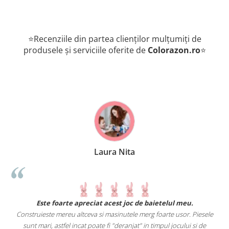
⭐Recenziile din partea clienților mulțumiți de
produsele și serviciile oferite de
Colorazon.ro
⭐
Laura Nita
.
Este foarte apreciat acest joc de baietelul meu.
Construieste mereu altceva si masinutele merg foarte usor. Piesele
e
sunt mari, astfel incat poate fi "deranjat" in timpul jocului si de
A