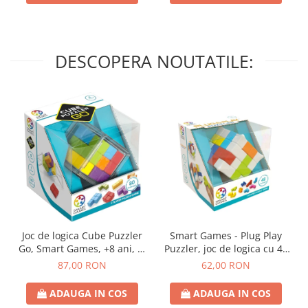
DESCOPERA NOUTATILE:
Joc de logica Cube Puzzler
Smart Games - Plug Play
Go, Smart Games, +8 ani, lb
Puzzler, joc de logica cu 48
romana
de provocari, 6+ ani, lb
87,00 RON
62,00 RON
romana
ADAUGA IN COS
ADAUGA IN COS