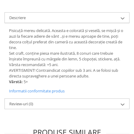
Descriere
Pisicuță mereu delicată. Aceasta e colorată și veselă, se mișcă și o
auzi la fiecare adiere de vânt ..și e mereu aproape de tine, poți
decora colțul preferat din cameră cu această decorație creată de
tine.
Set craft, conține piesa mare ilustrată, 8 conuri care trebuie
înșirate împreună cu mărgele din lemn, 5 clopoței, stickere, ață.
Vârsta recomandată: +5 ani.
AVERTISMENT! Contraindicat copiilor sub 3 ani. A se folosi sub
directa supraveghere a unei persoane adulte.
Vârstă:
5+
Informatii conformitate produs
Review-uri
(0)
PRODUSE SIMILARE