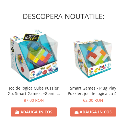
DESCOPERA NOUTATILE:
Joc de logica Cube Puzzler
Smart Games - Plug Play
Go, Smart Games, +8 ani, lb
Puzzler, joc de logica cu 48
romana
de provocari, 6+ ani, lb
87,00 RON
62,00 RON
romana
ADAUGA IN COS
ADAUGA IN COS