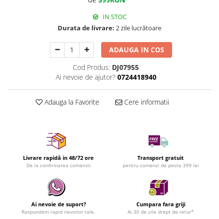
IN STOC
Durata de livrare:
2 zile lucrătoare
ADAUGA IN COS
Cod Produs:
DJ07955
Ai nevoie de ajutor?
0724418940
Adauga la Favorite
Cere informatii
Livrare rapidă in 48/72 ore
Transport gratuit
De la confirmarea comenzii
pentru comenzi de peste 399 lei
Ai nevoie de suport?
Cumpara fara griji
Raspundem rapid nevoilor tale.
Ai 30 de zile drept de retur*