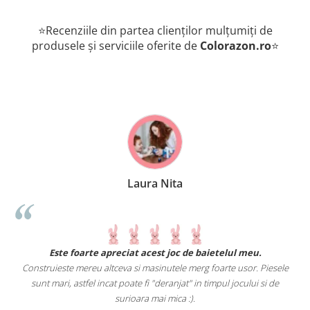
⭐Recenziile din partea clienților mulțumiți de
produsele și serviciile oferite de
Colorazon.ro
⭐
Laura Nita
.
Este foarte apreciat acest joc de baietelul meu.
Construieste mereu altceva si masinutele merg foarte usor. Piesele
e
sunt mari, astfel incat poate fi "deranjat" in timpul jocului si de
A
a
surioara mai mica :).