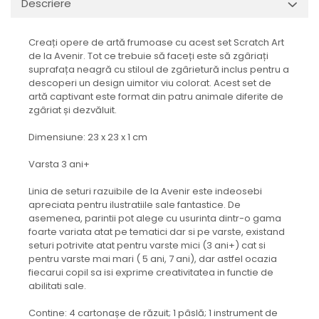
Descriere
Creați opere de artă frumoase cu acest set Scratch Art
de la Avenir. Tot ce trebuie să faceți este să zgâriați
suprafața neagră cu stiloul de zgârietură inclus pentru a
descoperi un design uimitor viu colorat. Acest set de
artă captivant este format din patru animale diferite de
zgâriat și dezvăluit.
Dimensiune: 23 x 23 x 1 cm
Varsta 3 ani+
Linia de seturi razuibile de la Avenir este indeosebi
apreciata pentru ilustratiile sale fantastice. De
asemenea, parintii pot alege cu usurinta dintr-o gama
foarte variata atat pe tematici dar si pe varste, existand
seturi potrivite atat pentru varste mici (3 ani+) cat si
pentru varste mai mari ( 5 ani, 7 ani), dar astfel ocazia
fiecarui copil sa isi exprime creativitatea in functie de
abilitati sale.
Contine: 4 cartonașe de răzuit; 1 pâslă; 1 instrument de