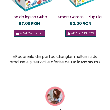
Joc de logica Cube
Smart Games - Plug Play
Puzzler Go, Smart
Puzzler, joc de logica cu
87,00 RON
62,00 RON
Games, +8 ani, lb romana
48 de provocari, 6+ ani, lb
ADAUGA IN COS
ADAUGA IN COS
romana
⭐Recenziile din partea clienților mulțumiți de
produsele și serviciile oferite de
Colorazon.ro
⭐