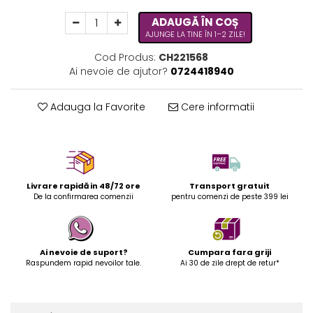
ADAUGĂ ÎN COȘ
AJUNGE LA TINE ÎN 1–2 ZILE!
Cod Produs:
CH221568
Ai nevoie de ajutor?
0724418940
Adauga la Favorite
Cere informatii
Livrare rapidă in 48/72 ore
Transport gratuit
De la confirmarea comenzii
pentru comenzi de peste 399 lei
Ai nevoie de suport?
Cumpara fara griji
Raspundem rapid nevoilor tale.
Ai 30 de zile drept de retur*