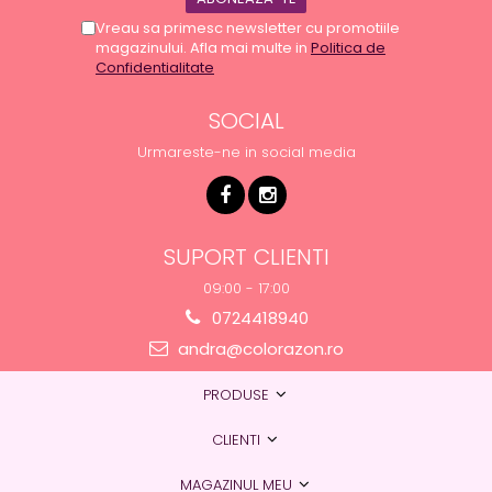
Vreau sa primesc newsletter cu promotiile
magazinului. Afla mai multe in
Politica de
Confidentialitate
SOCIAL
Urmareste-ne in social media
SUPORT CLIENTI
09:00 - 17:00
0724418940
andra@colorazon.ro
PRODUSE
CLIENTI
MAGAZINUL MEU