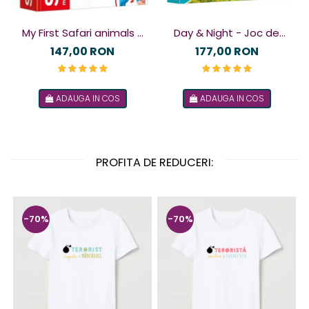
My First Safari animals -
Day & Night - Joc de
Joc magnetic
logică
147,00 RON
177,00 RON
ADAUGA IN COS
ADAUGA IN COS
PROFITA DE REDUCERI:
-70%
-70%