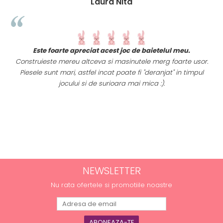
Laura Nita
t
Este foarte apreciat acest joc de baietelul meu.
i
Construieste mereu altceva si masinutele merg foarte usor.
Piesele sunt mari, astfel incat poate fi "deranjat" in timpul
a
jocului si de surioara mai mica :).
NEWSLETTER
Nu rata ofertele si promotiile noastre