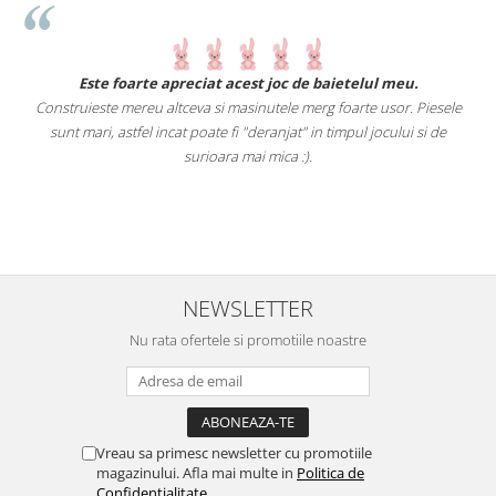
.
Este foarte apreciat acest joc de baietelul meu.
Construieste mereu altceva si masinutele merg foarte usor. Piesele
e
sunt mari, astfel incat poate fi "deranjat" in timpul jocului si de
A
a
surioara mai mica :).
i
NEWSLETTER
Nu rata ofertele si promotiile noastre
Vreau sa primesc newsletter cu promotiile
magazinului. Afla mai multe in
Politica de
Confidentialitate