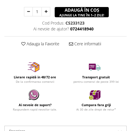
ADAUGĂ ÎN COȘ
AJUNGE LA TINE ÎN 1–2 ZILE!
Cod Produs:
CS233123
Ai nevoie de ajutor?
0724418940
Adauga la Favorite
Cere informatii
Livrare rapidă in 48/72 ore
Transport gratuit
De la confirmarea comenzii
pentru comenzi de peste 399 lei
Ai nevoie de suport?
Cumpara fara griji
Raspundem rapid nevoilor tale.
Ai 30 de zile drept de retur*