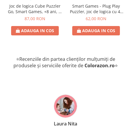
Joc de logica Cube Puzzler
Smart Games - Plug Play
Go, Smart Games, +8 ani, lb
Puzzler, joc de logica cu 48
romana
de provocari, 6+ ani, lb
87,00 RON
62,00 RON
romana
ADAUGA IN COS
ADAUGA IN COS
⭐Recenziile din partea clienților mulțumiți de
produsele și serviciile oferite de
Colorazon.ro
⭐
Laura Nita