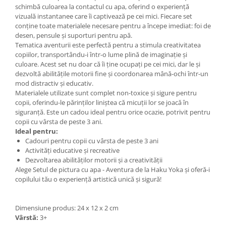
schimbă culoarea la contactul cu apa, oferind o experiență
vizuală instantanee care îi captivează pe cei mici. Fiecare set
conține toate materialele necesare pentru a începe imediat: foi de
desen, pensule și suporturi pentru apă.
Tematica aventurii este perfectă pentru a stimula creativitatea
copiilor, transportându-i într-o lume plină de imaginație și
culoare. Acest set nu doar că îi ține ocupați pe cei mici, dar le și
dezvoltă abilitățile motorii fine și coordonarea mână-ochi într-un
mod distractiv și educativ.
Materialele utilizate sunt complet non-toxice și sigure pentru
copii, oferindu-le părinților liniștea că micuții lor se joacă în
siguranță. Este un cadou ideal pentru orice ocazie, potrivit pentru
copii cu vârsta de peste 3 ani.
Ideal pentru:
Cadouri pentru copii cu vârsta de peste 3 ani
Activități educative și recreative
Dezvoltarea abilităților motorii și a creativității
Alege Setul de pictura cu apa - Aventura de la Haku Yoka și oferă-i
copilului tău o experiență artistică unică și sigură!
Dimensiune produs: 24 x 12 x 2 cm
Vârstă:
3+