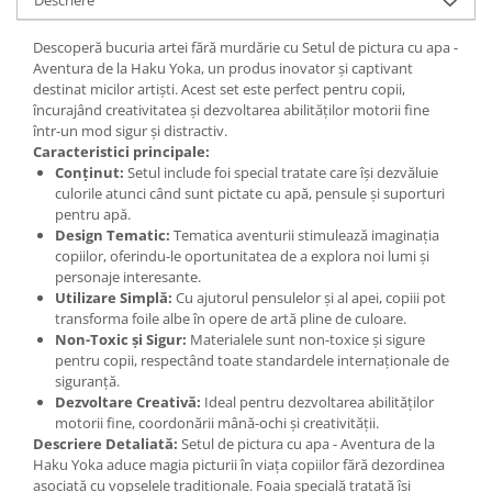
Descriere
Descoperă bucuria artei fără murdărie cu Setul de pictura cu apa -
Aventura de la Haku Yoka, un produs inovator și captivant
destinat micilor artiști. Acest set este perfect pentru copii,
încurajând creativitatea și dezvoltarea abilităților motorii fine
într-un mod sigur și distractiv.
Caracteristici principale:
Conținut:
Setul include foi special tratate care își dezvăluie
culorile atunci când sunt pictate cu apă, pensule și suporturi
pentru apă.
Design Tematic:
Tematica aventurii stimulează imaginația
copiilor, oferindu-le oportunitatea de a explora noi lumi și
personaje interesante.
Utilizare Simplă:
Cu ajutorul pensulelor și al apei, copiii pot
transforma foile albe în opere de artă pline de culoare.
Non-Toxic și Sigur:
Materialele sunt non-toxice și sigure
pentru copii, respectând toate standardele internaționale de
siguranță.
Dezvoltare Creativă:
Ideal pentru dezvoltarea abilităților
motorii fine, coordonării mână-ochi și creativității.
Descriere Detaliată:
Setul de pictura cu apa - Aventura de la
Haku Yoka aduce magia picturii în viața copiilor fără dezordinea
asociată cu vopselele tradiționale. Foaia specială tratată își