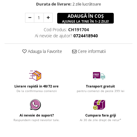
Durata de livrare:
2 zile lucrătoare
ADAUGĂ ÎN COȘ
AJUNGE LA TINE ÎN 1–2 ZILE!
Cod Produs:
CH191704
Ai nevoie de ajutor?
0724418940
Adauga la Favorite
Cere informatii
Livrare rapidă in 48/72 ore
Transport gratuit
De la confirmarea comenzii
pentru comenzi de peste 399 lei
Ai nevoie de suport?
Cumpara fara griji
Raspundem rapid nevoilor tale.
Ai 30 de zile drept de retur*