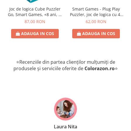
Joc de logica Cube Puzzler
Smart Games - Plug Play
Go, Smart Games, +8 ani, lb
Puzzler, joc de logica cu 48
romana
de provocari, 6+ ani, lb
87,00 RON
62,00 RON
romana
ADAUGA IN COS
ADAUGA IN COS
⭐Recenziile din partea clienților mulțumiți de
produsele și serviciile oferite de
Colorazon.ro
⭐
Laura Nita