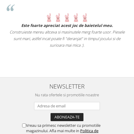
.
Este foarte apreciat acest joc de baietelul meu.
Construieste mereu altceva si masinutele merg foarte usor. Piesele
e
sunt mari, astfel incat poate fi "deranjat" in timpul jocului si de
A
a
surioara mai mica :).
i
NEWSLETTER
Nu rata ofertele si promotiile noastre
Vreau sa primesc newsletter cu promotiile
magazinului. Afla mai multe in
Politica de