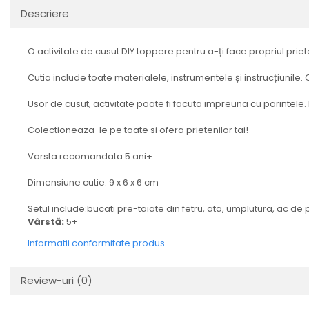
Descriere
O activitate de cusut DIY toppere pentru a-ți face propriul priet
Cutia include toate materialele, instrumentele și instrucțiunile
Usor de cusut, activitate poate fi facuta impreuna cu parintele. 
Colectioneaza-le pe toate si ofera prietenilor tai!
Varsta recomandata 5 ani+
Dimensiune cutie: 9 x 6 x 6 cm
Setul include:bucati pre-taiate din fetru, ata, umplutura, ac de pl
Vârstă:
5+
Informatii conformitate produs
Review-uri
(0)