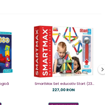
ogică
SmartMax Set educativ Start (23
piese) cu fereastra de test
227,00 RON