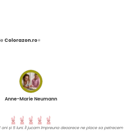
de
Colorazon.ro
⭐
Anne-Marie Neumann
 3 ani și 5 luni. Îl jucam împreuna deoarece ne place sa petrecem
U