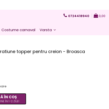
0724418940
0,00
Costume carnaval
Varsta
oratiune topper pentru creion - Broasca
toare
Ă ÎN COȘ
INE ÎN 1–2 ZILE!