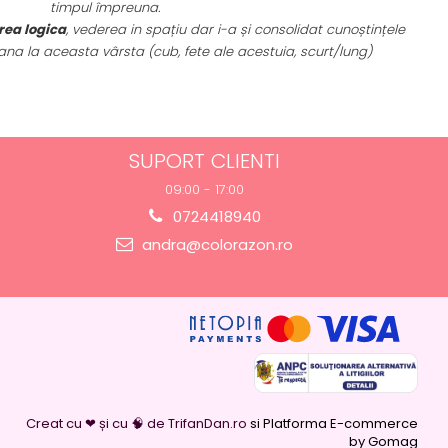
timpul împreuna.
rea logica
, vederea in spațiu dar i-a și consolidat cunoștințele
a la aceasta vârsta (cub, fete ale acestuia, scurt/lung)
SUPORT CLIENTI
09:00 - 17:00
0724418940
andra@colorazon.ro
Creat cu ❤ și cu 🧠 de TrifanDan.ro
si
Platforma E-commerce
by Gomag