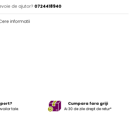
evoie de ajutor?
0724418940
ere informatii
uport?
Cumpara fara griji
ilor tale.
Ai 30 de zile drept de retur*