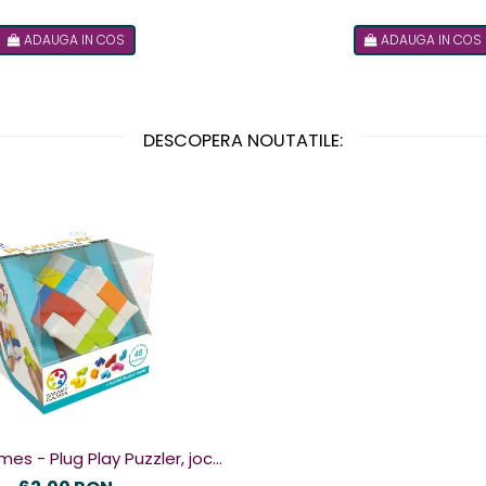
ADAUGA IN COS
ADAUGA IN COS
DESCOPERA NOUTATILE:
g Play Puzzler, joc
u 48 de provocari, 6+ ani, lb