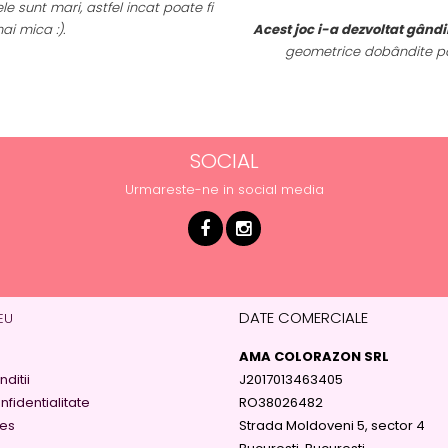
e sunt mari, astfel incat poate fi
ai mica :).
Acest joc i-a dezvoltat gândi
geometrice dobândite pan
SOCIAL
Urmareste-ne in social media
DATE COMERCIALE
EU
AMA COLORAZON SRL
ditii
J2017013463405
nfidentialitate
RO38026482
ies
Strada Moldoveni 5, sector 4