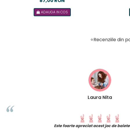
87,00 RON
ADAUGA IN COS
⭐Recenziile din pa
Laura Nita
e
Este foarte apreciat acest joc de baiet