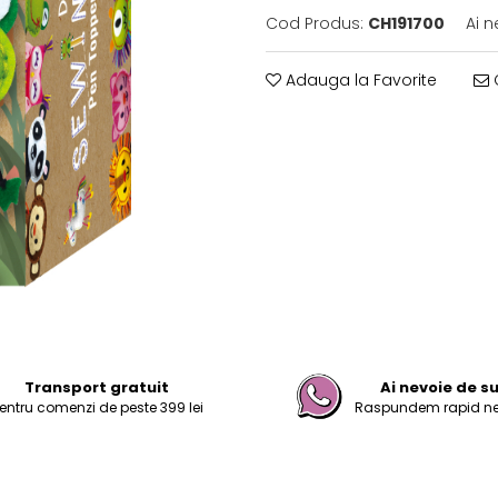
Cod Produs:
CH191700
Ai n
Adauga la Favorite
C
Transport gratuit
Ai nevoie de s
entru comenzi de peste 399 lei
Raspundem rapid nevo