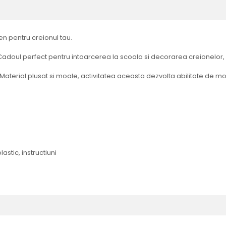
en pentru creionul tau.
. Cadoul perfect pentru intoarcerea la scoala si decorarea creionelor,
Material plusat si moale, activitatea aceasta dezvolta abilitate de motr
astic, instructiuni