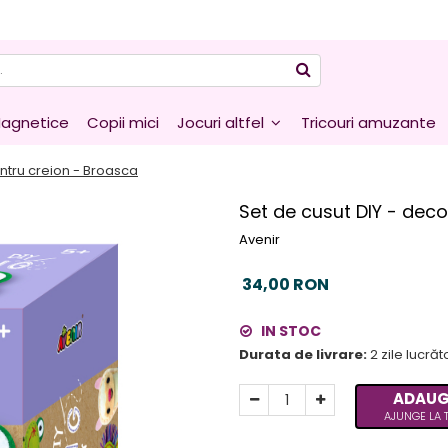
agnetice
Copii mici
Jocuri altfel
Tricouri amuzante
ntru creion - Broasca
Set de cusut DIY - dec
Avenir
34,00 RON
IN STOC
Durata de livrare:
2 zile lucră
ADAUG
AJUNGE LA T