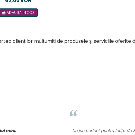
62,00 RON
romana
ADAUGA IN COS
rtea clienților mulțumiți de produsele și serviciile oferite 
elul meu.
Un joc perfect pentru fetița de