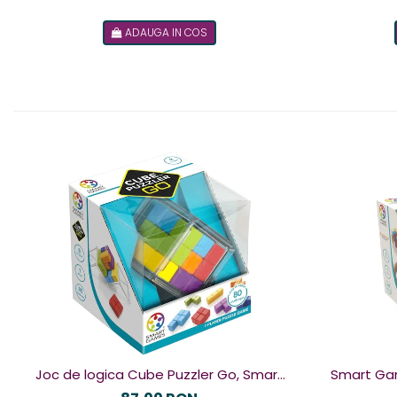
ADAUGA IN COS
Joc de logica Cube Puzzler Go, Smart
Smart Games - Plu
Games, +8 ani, lb romana
de logica c