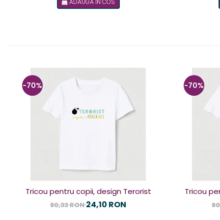
ADAUGA IN COS
-70%
-70%
Tricou pentru copii, design Terorist
Tricou pen
24,10 RON
80,33 RON
80