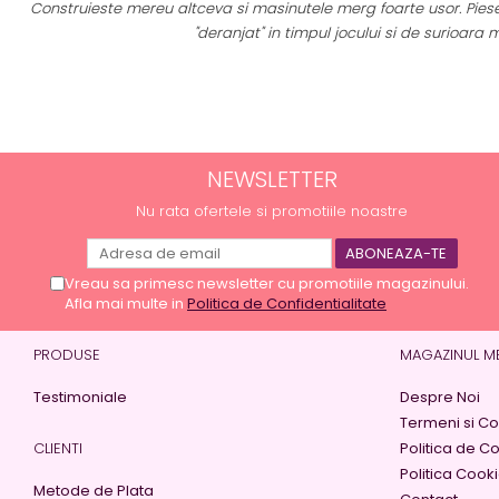
Construieste mereu altceva si masinutele merg foarte usor. Piesel
a
"deranjat" in timpul jocului si de surioara m
NEWSLETTER
Nu rata ofertele si promotiile noastre
Vreau sa primesc newsletter cu promotiile magazinului.
Afla mai multe in
Politica de Confidentialitate
PRODUSE
MAGAZINUL M
Testimoniale
Despre Noi
Termeni si Con
CLIENTI
Politica de Co
Politica Cook
Metode de Plata