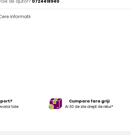
voie de ajutor?
0724418940
ere informatii
uport?
Cumpara fara griji
ilor tale.
Ai 30 de zile drept de retur*