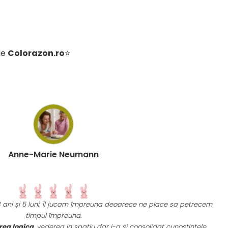
de
Colorazon.ro
⭐
Anne-Marie Neumann
 3 ani și 5 luni. Îl jucam împreuna deoarece ne place sa petrecem
U
timpul împreuna.
rea logica
, vederea in spațiu dar i-a și consolidat cunoștințele