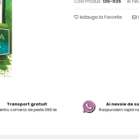
Cod Produs:
126-025
Ai ne
Adauga la Favorite
C
Transport gratuit
Ai nevoie de s
entru comenzi de peste 399 lei
Raspundem rapid nevo