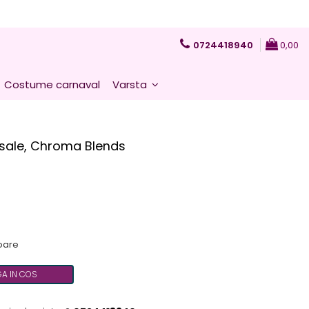
0724418940
0,00
Costume carnaval
Varsta
rsale, Chroma Blends
toare
A IN COS