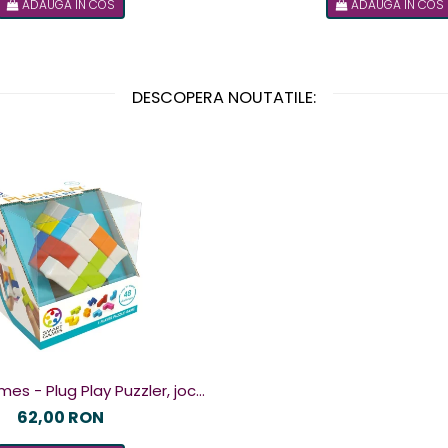
ADAUGA IN COS
ADAUGA IN COS
DESCOPERA NOUTATILE:
g Play Puzzler, joc
u 48 de provocari, 6+ ani, lb
62,00 RON
romana