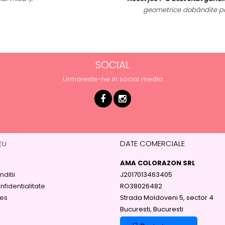
geometrice dobândite pan
SOCIAL
Urmareste-ne in social media
DATE COMERCIALE
EU
AMA COLORAZON SRL
ditii
J2017013463405
nfidentialitate
RO38026482
ies
Strada Moldoveni 5, sector 4
Bucuresti, Bucuresti