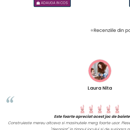
ADAUGA IN COS
⭐Recenziile din pa
Laura Nita
e
Este foarte apreciat acest joc de baiet
Construieste mereu altceva si masinutele merg foarte usor. Piesel
a
"deranjat" in timpul jocului si de surioara m