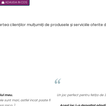
ADAUGA IN COS
rtea clienților mulțumiți de produsele și serviciile oferite 
elul meu.
Un joc perfect pentru fetița de
e sunt mari, astfel incat poate fi
ai mica :).
Acest joc i-a dezvoltat gândi