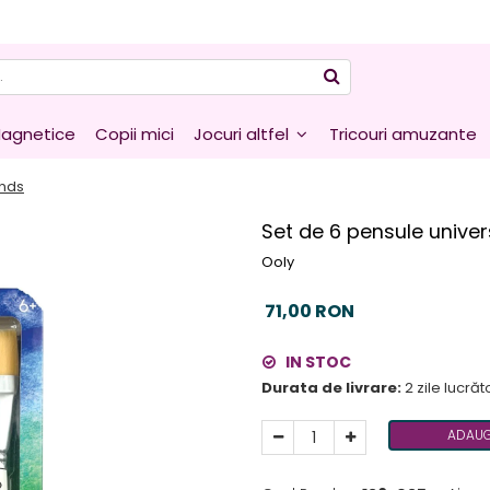
agnetice
Copii mici
Jocuri altfel
Tricouri amuzante
ends
Set de 6 pensule unive
Ooly
71,00 RON
IN STOC
Durata de livrare:
2 zile lucră
ADAUG