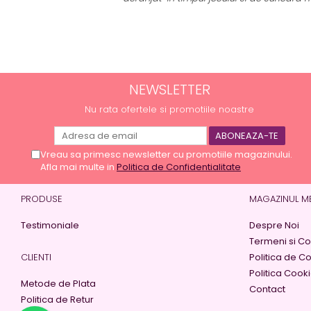
NEWSLETTER
Nu rata ofertele si promotiile noastre
Vreau sa primesc newsletter cu promotiile magazinului.
Afla mai multe in
Politica de Confidentialitate
PRODUSE
MAGAZINUL M
Testimoniale
Despre Noi
Termeni si Con
CLIENTI
Politica de Co
Politica Cook
Metode de Plata
Contact
Politica de Retur