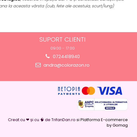
a la aceasta vârsta (cub, fete ale acestuia, scurt/lung)
SUPORT CLIENTI
09:00 - 17:00
0724418940
andra@colorazon.ro
Creat cu ❤ și cu 🧠 de TrifanDan.ro
si
Platforma E-commerce
by Gomag