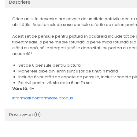
Descriere
Orice artist în devenire are nevoie de uneltele potrivite pentru
abilitățile. Acesta include șase pensule diferite de nailon pentr
Acest set de pensule pentru pictură în acuarelă include tot ce av
filbert medie, o perie medie rotundă, o perie mică rotundă și o
clătiți cu apă, să le ștergeți și să le depozitați cu partea cu per
acuarelă!
Set de 6 pensule pentru pictură
Manerele albe din lemn sunt ușor de ținut în mână
Include 6 varietăți de capete de pensule, inclusiv capete plate
Potrivit pentru vârste de la 6 ani în sus
Vârstă:
6+
Informatii conformitate produs
Review-uri
(0)