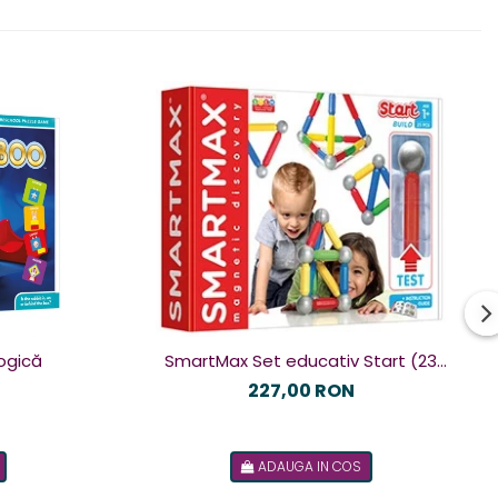
ogică
SmartMax Set educativ Start (23
piese) cu fereastra de test
227,00 RON
ADAUGA IN COS