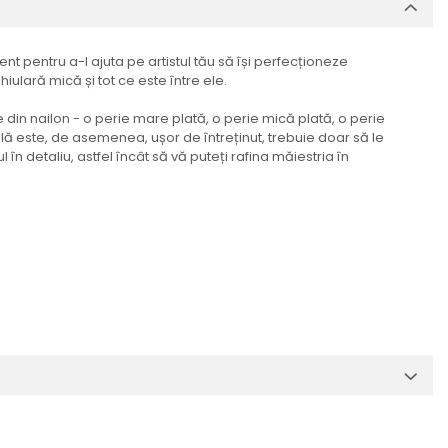
nt pentru a-l ajuta pe artistul tău să își perfecționeze
iulară mică și tot ce este între ele.
e din nailon - o perie mare plată, o perie mică plată, o perie
lă este, de asemenea, ușor de întreținut, trebuie doar să le
 în detaliu, astfel încât să vă puteți rafina măiestria în