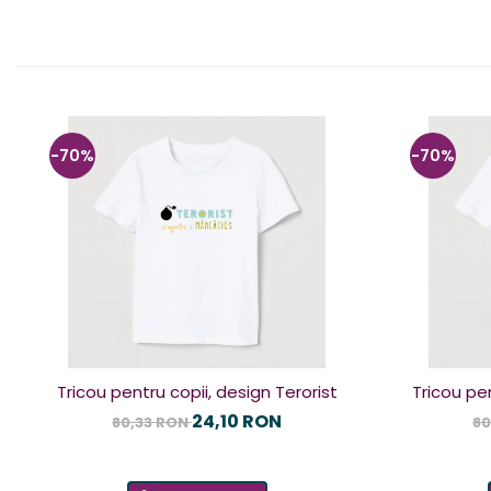
-70%
-70%
Tricou pentru copii, design Terorist
Tricou pen
24,10 RON
80,33 RON
80