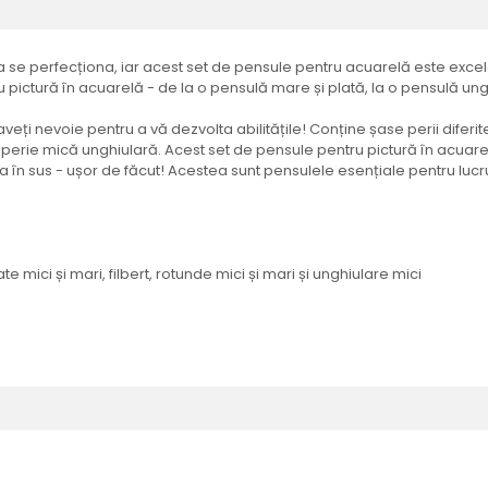
 a se perfecționa, iar acest set de pensule pentru acuarelă este excele
u pictură în acuarelă - de la o pensulă mare și plată, la o pensulă ungh
eți nevoie pentru a vă dezvolta abilitățile! Conține șase perii diferit
 perie mică unghiulară. Acest set de pensule pentru pictură în acuare
ia în sus - ușor de făcut! Acestea sunt pensulele esențiale pentru lucrul
 mici și mari, filbert, rotunde mici și mari și unghiulare mici