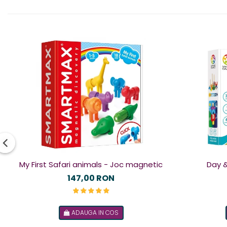
My First Safari animals - Joc magnetic
Day &
147,00 RON
ADAUGA IN COS