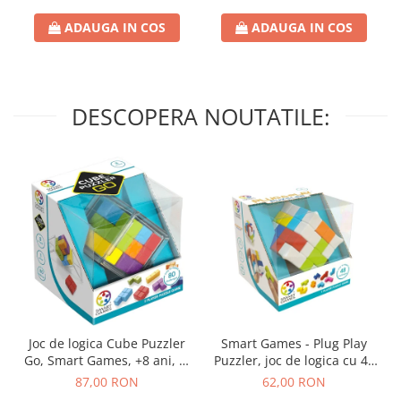
ADAUGA IN COS
ADAUGA IN COS
DESCOPERA NOUTATILE:
Joc de logica Cube Puzzler
Smart Games - Plug Play
Go, Smart Games, +8 ani, lb
Puzzler, joc de logica cu 48
romana
de provocari, 6+ ani, lb
87,00 RON
62,00 RON
romana