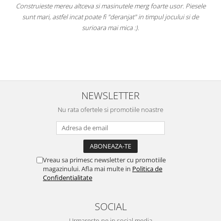
Construieste mereu altceva si masinutele merg foarte usor. Piesele
e
sunt mari, astfel incat poate fi "deranjat" in timpul jocului si de
A
a
surioara mai mica :).
i
NEWSLETTER
Nu rata ofertele si promotiile noastre
Vreau sa primesc newsletter cu promotiile
magazinului. Afla mai multe in
Politica de
Confidentialitate
SOCIAL
Urmareste-ne in social media