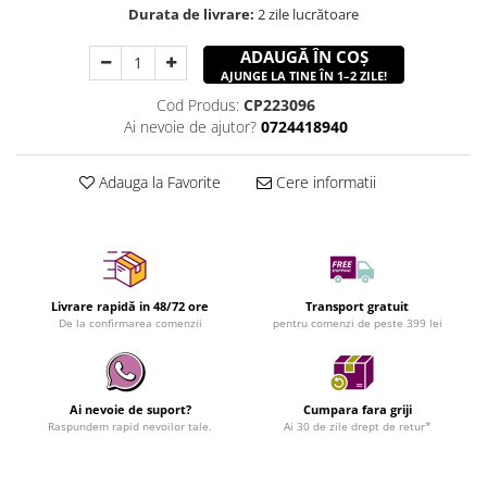
Durata de livrare:
2 zile lucrătoare
ADAUGĂ ÎN COȘ
AJUNGE LA TINE ÎN 1–2 ZILE!
Cod Produs:
CP223096
Ai nevoie de ajutor?
0724418940
Adauga la Favorite
Cere informatii
Livrare rapidă in 48/72 ore
Transport gratuit
De la confirmarea comenzii
pentru comenzi de peste 399 lei
Ai nevoie de suport?
Cumpara fara griji
Raspundem rapid nevoilor tale.
Ai 30 de zile drept de retur*