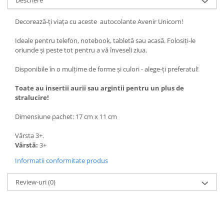
Descriere
Decorează-ți viața cu aceste autocolante Avenir Unicorn!
Ideale pentru telefon, notebook, tabletă sau acasă. Folosiți-le
oriunde și peste tot pentru a vă înveseli ziua.
Disponibile în o mulțime de forme și culori - alege-ți preferatul!
Toate au insertii aurii sau argintii pentru un plus de
stralucire!
Dimensiune pachet: 17 cm x 11 cm
Vârsta 3+.
Vârstă:
3+
Informatii conformitate produs
Review-uri
(0)