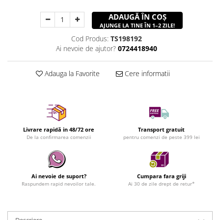
ADAUGĂ ÎN COȘ
AJUNGE LA TINE ÎN 1–2 ZILE!
Cod Produs:
TS198192
Ai nevoie de ajutor?
0724418940
Adauga la Favorite
Cere informatii
Livrare rapidă in 48/72 ore
Transport gratuit
De la confirmarea comenzii
pentru comenzi de peste 399 lei
Ai nevoie de suport?
Cumpara fara griji
Raspundem rapid nevoilor tale.
Ai 30 de zile drept de retur*