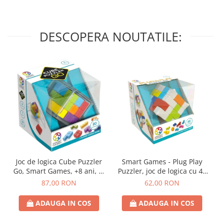
DESCOPERA NOUTATILE:
Joc de logica Cube Puzzler
Smart Games - Plug Play
Go, Smart Games, +8 ani, lb
Puzzler, joc de logica cu 48
romana
de provocari, 6+ ani, lb
87,00 RON
62,00 RON
romana
ADAUGA IN COS
ADAUGA IN COS