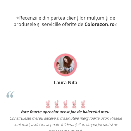
⭐Recenziile din partea clienților mulțumiți de
produsele și serviciile oferite de
Colorazon.ro
⭐
Laura Nita
.
Este foarte apreciat acest joc de baietelul meu.
Construieste mereu altceva si masinutele merg foarte usor. Piesele
e
sunt mari, astfel incat poate fi "deranjat" in timpul jocului si de
A
a
surioara mai mica :).