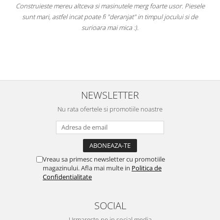
Construieste mereu altceva si masinutele merg foarte usor. Piesele
e
sunt mari, astfel incat poate fi "deranjat" in timpul jocului si de
A
a
surioara mai mica :).
i
NEWSLETTER
Nu rata ofertele si promotiile noastre
Vreau sa primesc newsletter cu promotiile
magazinului. Afla mai multe in
Politica de
Confidentialitate
SOCIAL
Urmareste-ne in social media