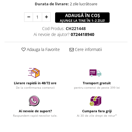
Durata de livrare:
2 zile lucrătoare
ADAUGĂ ÎN COȘ
AJUNGE LA TINE ÎN 1–2 ZILE!
Cod Produs:
CH221448
Ai nevoie de ajutor?
0724418940
Adauga la Favorite
Cere informatii
Livrare rapidă in 48/72 ore
Transport gratuit
De la confirmarea comenzii
pentru comenzi de peste 399 lei
Ai nevoie de suport?
Cumpara fara griji
Raspundem rapid nevoilor tale.
Ai 30 de zile drept de retur*