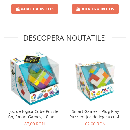
ADAUGA IN COS
ADAUGA IN COS
DESCOPERA NOUTATILE:
Joc de logica Cube Puzzler
Smart Games - Plug Play
Go, Smart Games, +8 ani, lb
Puzzler, joc de logica cu 48
romana
de provocari, 6+ ani, lb
87,00 RON
62,00 RON
romana