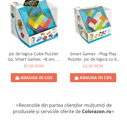
Joc de logica Cube Puzzler
Smart Games - Plug Play
Go, Smart Games, +8 ani, lb
Puzzler, joc de logica cu 48
romana
de provocari, 6+ ani, lb
87,00 RON
62,00 RON
romana
ADAUGA IN COS
ADAUGA IN COS
⭐Recenziile din partea clienților mulțumiți de
produsele și serviciile oferite de
Colorazon.ro
⭐