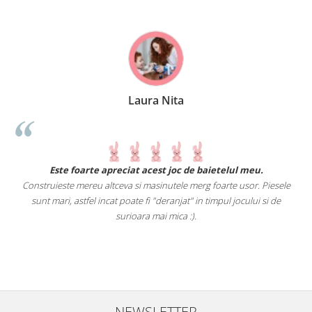
Laura Nita
.
Este foarte apreciat acest joc de baietelul meu.
Construieste mereu altceva si masinutele merg foarte usor. Piesele
e
sunt mari, astfel incat poate fi "deranjat" in timpul jocului si de
A
a
surioara mai mica :).
i
NEWSLETTER