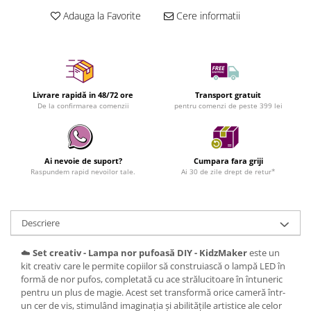
Adauga la Favorite
Cere informatii
Livrare rapidă in 48/72 ore
Transport gratuit
De la confirmarea comenzii
pentru comenzi de peste 399 lei
Ai nevoie de suport?
Cumpara fara griji
Raspundem rapid nevoilor tale.
Ai 30 de zile drept de retur*
Descriere
☁️
Set creativ - Lampa nor pufoasă DIY - KidzMaker
este un
kit creativ care le permite copiilor să construiască o lampă LED în
formă de nor pufos, completată cu ace strălucitoare în întuneric
pentru un plus de magie. Acest set transformă orice cameră într-
un cer de vis, stimulând imaginația și abilitățile artistice ale celor