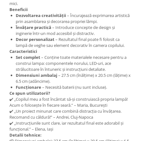
mici.
Beneficii
Dezvoltarea creativității
– Încurajează exprimarea artistică
prin asamblarea și decorarea propriei lămpi.
Învățare practică
– Introduce concepte de design și
inginerie într-un mod accesibil și distractiv.
Decor personalizat
– Rezultatul final poate fi folosit ca
lampă de veghe sau element decorativ în camera copilului.
Caracteristici
Set complet
– Conține toate materialele necesare pentru a
construi lampa: componentele norului, LED-uri, ace
strălucitoare în întuneric și instrucțiuni detaliate.
Dimensiuni ambalaj
– 27.5 cm (înălțime) x 20.5 cm (lățime) x
6.5 cm (adâncime).
Funcționare
– Necesită baterii (nu sunt incluse).
Ce spun utilizatorii?
✔️ „Copilul meu a fost încântat să-și construiască propria lampă!
Acum o folosește în fiecare seară.” – Maria, București
✔️ „Un proiect minunat care combină distracția cu învățarea.
Recomand cu căldură!” – Andrei, Cluj-Napoca
✔️ „Instrucțiunile sunt clare, iar rezultatul final este adorabil și
funcțional.” – Elena, Iași
Detalii tehnice: