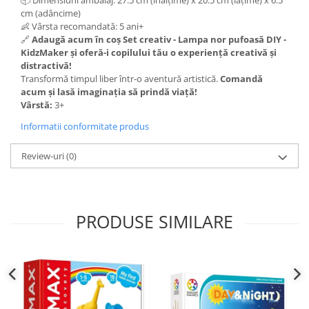
📦 Dimensiuni ambalaj: 27.5 cm (înălțime) x 20.5 cm (lățime) x 6.5
cm (adâncime)
👶 Vârsta recomandată: 5 ani+
🔗
Adaugă acum în coș Set creativ - Lampa nor pufoasă DIY -
KidzMaker și oferă-i copilului tău o experiență creativă și
distractivă!
Transformă timpul liber într-o aventură artistică.
Comandă
acum și lasă imaginația să prindă viață!
Vârstă:
3+
Informatii conformitate produs
Review-uri
(0)
PRODUSE SIMILARE