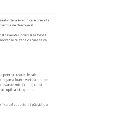
reativ de la Avenir, care prezintă
ractive de descoperit.
nstrumentul inclus și să folosiți
adorabile cu zane cu care să vă
a pentru ilustratiile sale
tr-o gama foarte variata atat pe
ru varste mici (3 ani+) cat si
rui copil sa isi exprime
 fixare;6 suporturi;1 pâslă;1 pix