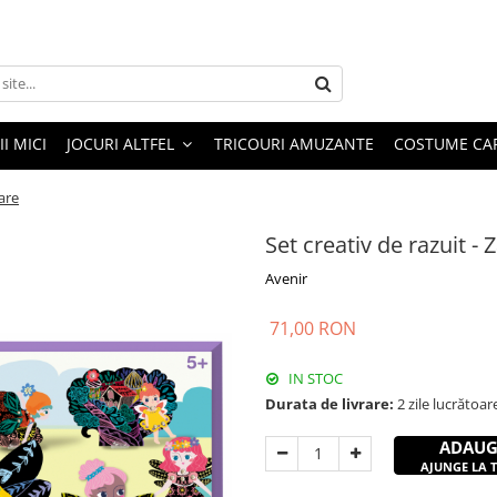
I MICI
JOCURI ALTFEL
TRICOURI AMUZANTE
COSTUME CA
care
Set creativ de razuit -
Avenir
71,00 RON
IN STOC
Durata de livrare:
2 zile lucrătoar
ADAUG
AJUNGE LA TI