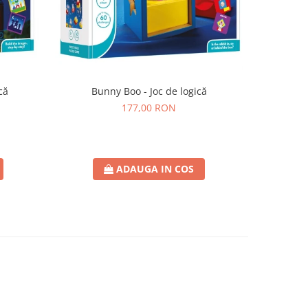
că
Bunny Boo - Joc de logică
SmartMax 
177,00 RON
ADAUGA IN COS