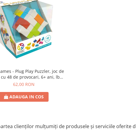
lug Play Puzzler, joc de
 cu 48 de provocari, 6+ ani, lb
romana
62,00 RON
ADAUGA IN COS
artea clienților mulțumiți de produsele și serviciile oferite 