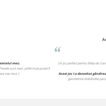
Anne-Marie Neumann
entru fetița de 3 ani și 5 luni. Îl jucam împreuna deoarece ne place sa petrece
timpul împreuna.
dezvoltat gândirea logica
, vederea in spațiu dar i-a și consolidat cunoștințel
ce dobândite pana la aceasta vârsta (cub, fete ale acestuia, scurt/lung)