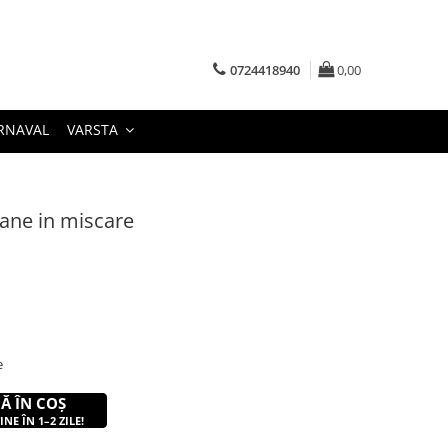
0724418940
0,00
RNAVAL
VARSTA
 Zane in miscare
e
Ă ÎN COȘ
NE ÎN 1–2 ZILE!