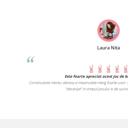
Laura Nita
iat acest joc de baietelul meu.
Un joc perfect p
merg foarte usor. Piesele sunt mari, astfel incat poate fi
 jocului si de surioara mai mica :).
Acest joc i-a 
geometri