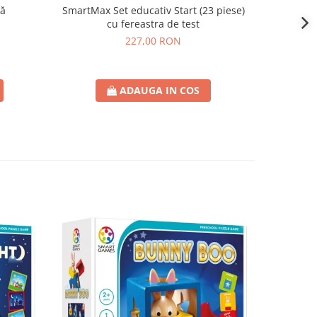
că
SmartMax Set educativ Start (23 piese)
SmartMax
cu fereastra de test
227,00 RON
ADAUGA IN COS