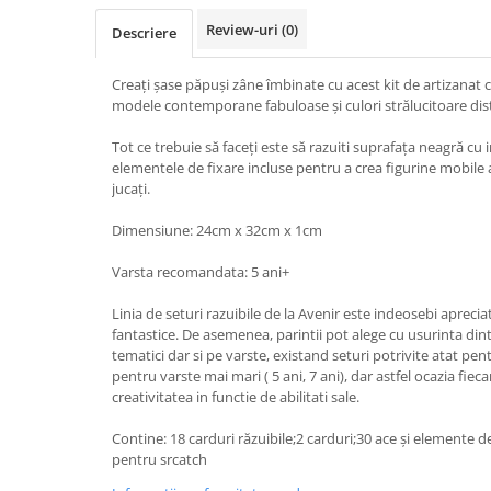
Review-uri
(0)
Descriere
Creați șase păpuși zâne îmbinate cu acest kit de artizanat c
modele contemporane fabuloase și culori strălucitoare dist
Tot ce trebuie să faceți este să razuiti suprafața neagră cu i
elementele de fixare incluse pentru a crea figurine mobile 
jucați.
Dimensiune: 24cm x 32cm x 1cm
Varsta recomandata: 5 ani+
Linia de seturi razuibile de la Avenir este indeosebi apreciat
fantastice. De asemenea, parintii pot alege cu usurinta din
tematici dar si pe varste, existand seturi potrivite atat pent
pentru varste mai mari ( 5 ani, 7 ani), dar astfel ocazia fieca
creativitatea in functie de abilitati sale.
Contine: 18 carduri răzuibile;2 carduri;30 ace și elemente de
pentru srcatch