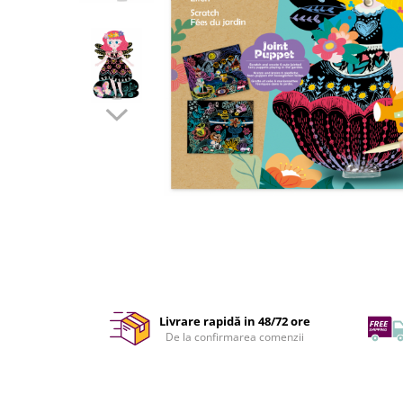
Livrare rapidă in 48/72 ore
De la confirmarea comenzii