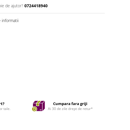
oie de ajutor?
0724418940
informatii
rt?
Cumpara fara griji
r tale.
Ai 30 de zile drept de retur*