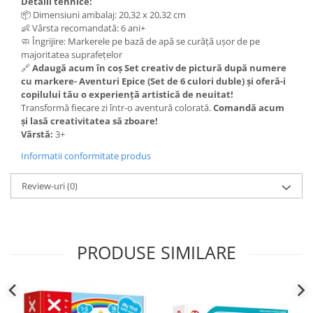
Detalii tehnice:
📦 Dimensiuni ambalaj: 20,32 x 20,32 cm
👶 Vârsta recomandată: 6 ani+
🧼 Îngrijire: Markerele pe bază de apă se curăță ușor de pe
majoritatea suprafețelor
🔗
Adaugă acum în coș Set creativ de pictură după numere
cu markere- Aventuri Epice (Set de 6 culori duble) și oferă-i
copilului tău o experiență artistică de neuitat!
Transformă fiecare zi într-o aventură colorată.
Comandă acum
și lasă creativitatea să zboare!
Vârstă:
3+
Informatii conformitate produs
Review-uri
(0)
PRODUSE SIMILARE