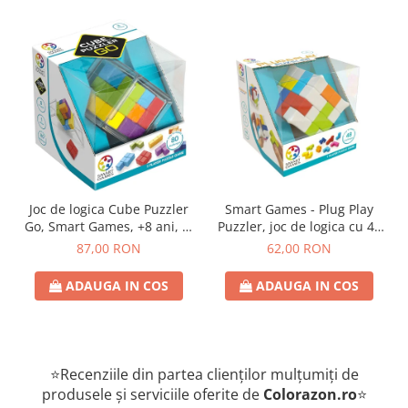
Joc de logica Cube Puzzler
Smart Games - Plug Play
Go, Smart Games, +8 ani, lb
Puzzler, joc de logica cu 48
romana
de provocari, 6+ ani, lb
87,00 RON
62,00 RON
romana
ADAUGA IN COS
ADAUGA IN COS
⭐Recenziile din partea clienților mulțumiți de
produsele și serviciile oferite de
Colorazon.ro
⭐