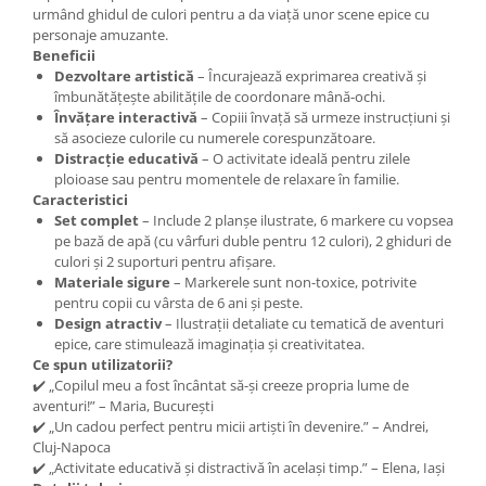
urmând ghidul de culori pentru a da viață unor scene epice cu
personaje amuzante.
Beneficii
Dezvoltare artistică
– Încurajează exprimarea creativă și
îmbunătățește abilitățile de coordonare mână-ochi.
Învățare interactivă
– Copiii învață să urmeze instrucțiuni și
să asocieze culorile cu numerele corespunzătoare.
Distracție educativă
– O activitate ideală pentru zilele
ploioase sau pentru momentele de relaxare în familie.
Caracteristici
Set complet
– Include 2 planșe ilustrate, 6 markere cu vopsea
pe bază de apă (cu vârfuri duble pentru 12 culori), 2 ghiduri de
culori și 2 suporturi pentru afișare.
Materiale sigure
– Markerele sunt non-toxice, potrivite
pentru copii cu vârsta de 6 ani și peste.
Design atractiv
– Ilustrații detaliate cu tematică de aventuri
epice, care stimulează imaginația și creativitatea.
Ce spun utilizatorii?
✔️ „Copilul meu a fost încântat să-și creeze propria lume de
aventuri!” – Maria, București
✔️ „Un cadou perfect pentru micii artiști în devenire.” – Andrei,
Cluj-Napoca
✔️ „Activitate educativă și distractivă în același timp.” – Elena, Iași