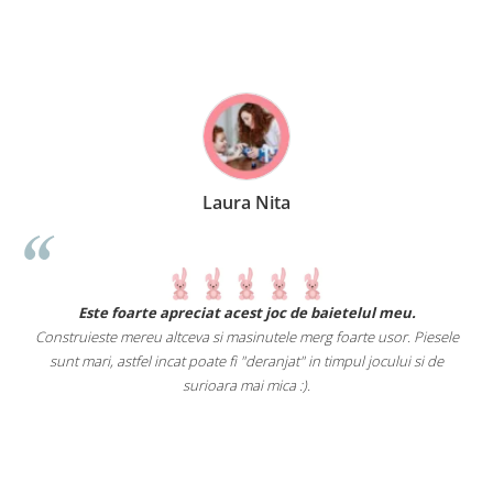
Laura Nita
.
Este foarte apreciat acest joc de baietelul meu.
Construieste mereu altceva si masinutele merg foarte usor. Piesele
e
sunt mari, astfel incat poate fi "deranjat" in timpul jocului si de
A
a
surioara mai mica :).
i