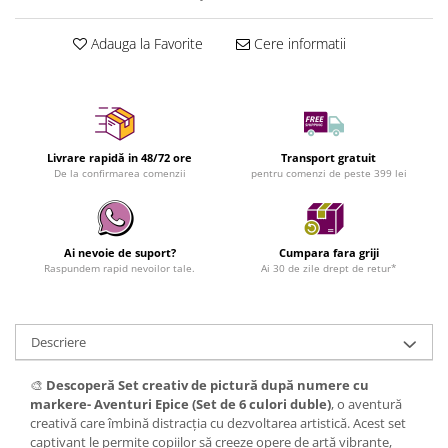
Adauga la Favorite
Cere informatii
Livrare rapidă in 48/72 ore
Transport gratuit
De la confirmarea comenzii
pentru comenzi de peste 399 lei
Ai nevoie de suport?
Cumpara fara griji
Raspundem rapid nevoilor tale.
Ai 30 de zile drept de retur*
Descriere
🎨
Descoperă Set creativ de pictură după numere cu
markere- Aventuri Epice (Set de 6 culori duble)
, o aventură
creativă care îmbină distracția cu dezvoltarea artistică. Acest set
captivant le permite copiilor să creeze opere de artă vibrante,