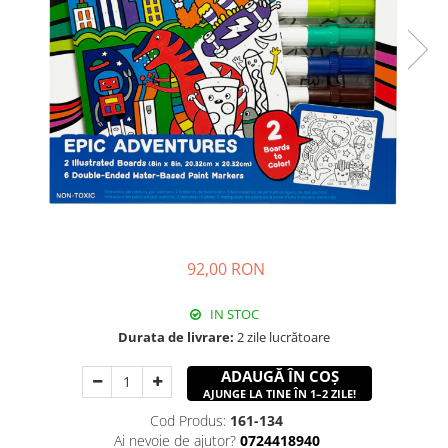
92,00 RON
IN STOC
Durata de livrare:
2 zile lucrătoare
ADAUGĂ ÎN COȘ
AJUNGE LA TINE ÎN 1–2 ZILE!
Cod Produs:
161-134
Ai nevoie de ajutor?
0724418940