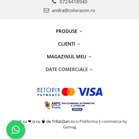
0724418940
andra@colorazon.ro
PRODUSE
CLIENTI
MAGAZINUL MEU
DATE COMERCIALE
Creat cu ❤ și cu 🧠 de TrifanDan.ro
si
Platforma E-commerce by
Gomag