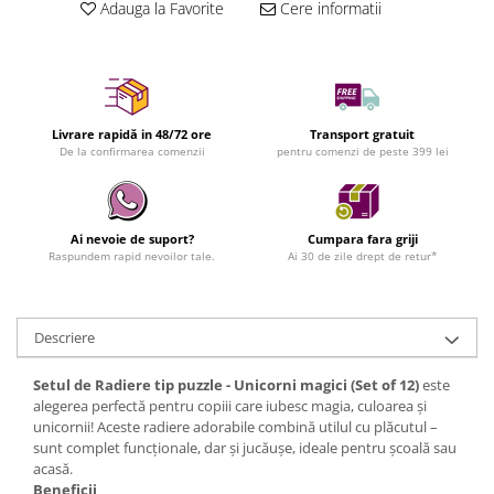
Adauga la Favorite
Cere informatii
Livrare rapidă in 48/72 ore
Transport gratuit
De la confirmarea comenzii
pentru comenzi de peste 399 lei
Ai nevoie de suport?
Cumpara fara griji
Raspundem rapid nevoilor tale.
Ai 30 de zile drept de retur*
Descriere
Setul de Radiere tip puzzle - Unicorni magici (Set of 12)
este
alegerea perfectă pentru copiii care iubesc magia, culoarea și
unicornii! Aceste radiere adorabile combină utilul cu plăcutul –
sunt complet funcționale, dar și jucăușe, ideale pentru școală sau
acasă.
Beneficii