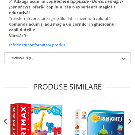
🔗
Adaugă acum în coș
Radiere tip puzzle - Unicorni magici
(Set of 12)
și oferă-i copilului tău o experiență magică și
educativă!
Transformă corectarea greșelilor într-o aventură colorată!
Comandă acum și adu magia unicornilor în ghiozdanul
copilului tău!
Vârstă:
3+
Informatii conformitate produs
Review-uri
(0)
PRODUSE SIMILARE