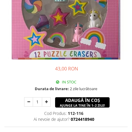
43,00 RON
IN STOC
Durata de livrare:
2 zile lucrătoare
ADAUGĂ ÎN COȘ
AJUNGE LA TINE ÎN 1–2 ZILE!
Cod Produs:
112-116
Ai nevoie de ajutor?
0724418940