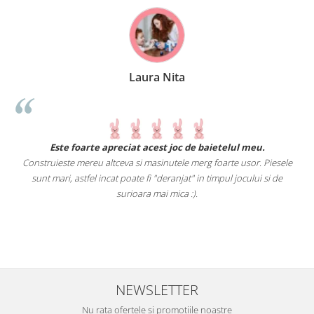
Laura Nita
.
Este foarte apreciat acest joc de baietelul meu.
Construieste mereu altceva si masinutele merg foarte usor. Piesele
e
sunt mari, astfel incat poate fi "deranjat" in timpul jocului si de
A
a
surioara mai mica :).
i
NEWSLETTER
Nu rata ofertele si promotiile noastre