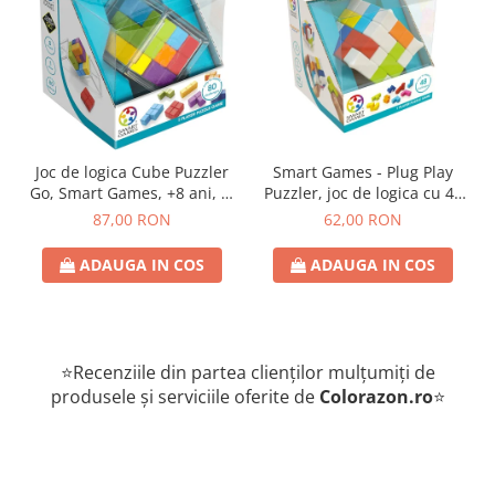
Joc de logica Cube Puzzler
Smart Games - Plug Play
Go, Smart Games, +8 ani, lb
Puzzler, joc de logica cu 48
romana
de provocari, 6+ ani, lb
87,00 RON
62,00 RON
romana
ADAUGA IN COS
ADAUGA IN COS
⭐Recenziile din partea clienților mulțumiți de
produsele și serviciile oferite de
Colorazon.ro
⭐