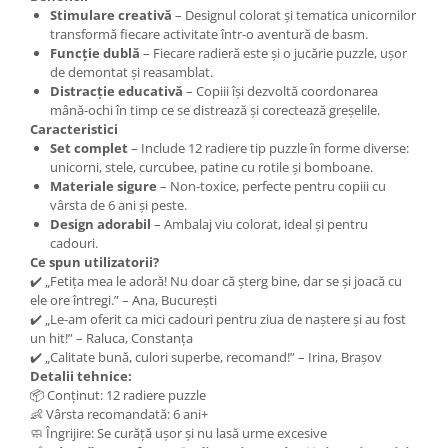
Stimulare creativă
– Designul colorat și tematica unicornilor
transformă fiecare activitate într-o aventură de basm.
Funcție dublă
– Fiecare radieră este și o jucărie puzzle, ușor
de demontat și reasamblat.
Distracție educativă
– Copiii își dezvoltă coordonarea
mână-ochi în timp ce se distrează și corectează greșelile.
Caracteristici
Set complet
– Include 12 radiere tip puzzle în forme diverse:
unicorni, stele, curcubee, patine cu rotile și bomboane.
Materiale sigure
– Non-toxice, perfecte pentru copiii cu
vârsta de 6 ani și peste.
Design adorabil
– Ambalaj viu colorat, ideal și pentru
cadouri.
Ce spun utilizatorii?
✔️ „Fetița mea le adoră! Nu doar că șterg bine, dar se și joacă cu
ele ore întregi.” – Ana, București
✔️ „Le-am oferit ca mici cadouri pentru ziua de naștere și au fost
un hit!” – Raluca, Constanța
✔️ „Calitate bună, culori superbe, recomand!” – Irina, Brașov
Detalii tehnice:
📦 Conținut: 12 radiere puzzle
👶 Vârsta recomandată: 6 ani+
🧼 Îngrijire: Se curăță ușor și nu lasă urme excesive