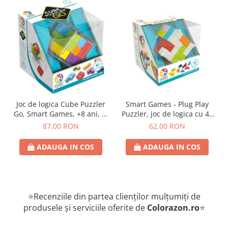
Joc de logica Cube Puzzler
Smart Games - Plug Play
Go, Smart Games, +8 ani, lb
Puzzler, joc de logica cu 48
romana
de provocari, 6+ ani, lb
87,00 RON
62,00 RON
romana
ADAUGA IN COS
ADAUGA IN COS
⭐Recenziile din partea clienților mulțumiți de
produsele și serviciile oferite de
Colorazon.ro
⭐