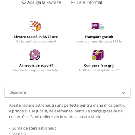
Adauga la Favorite
Cere informatii
Livrare rapidă in 48/72 ore
Transport gratuit
De la confirmarea comenzii
pentru comenzi de peste 399 lei
Ai nevoie de suport?
Cumpara fara griji
Raspundem rapid nevoilor tale.
Ai 30 de zile drept de retur*
Descriere
Aceste radiere astronauți sunt perfecte pentru mâna mică pentru
a prinde și a se juca și, de asemenea, pentru a șterge greșelile de
creion. Cele 3 noi radiere vin în verde albastru și alb.
• Gumă de șters astronaut
• Set de 3