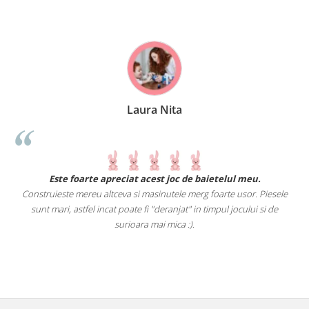
Laura Nita
.
Este foarte apreciat acest joc de baietelul meu.
Construieste mereu altceva si masinutele merg foarte usor. Piesele
e
sunt mari, astfel incat poate fi "deranjat" in timpul jocului si de
A
a
surioara mai mica :).
i