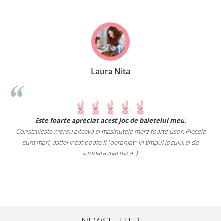
Laura Nita
.
Este foarte apreciat acest joc de baietelul meu.
Construieste mereu altceva si masinutele merg foarte usor. Piesele
e
sunt mari, astfel incat poate fi "deranjat" in timpul jocului si de
A
a
surioara mai mica :).
i
NEWSLETTER