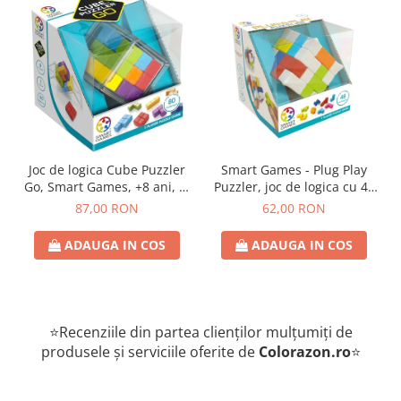
Joc de logica Cube Puzzler
Smart Games - Plug Play
Go, Smart Games, +8 ani, lb
Puzzler, joc de logica cu 48
romana
de provocari, 6+ ani, lb
87,00 RON
62,00 RON
romana
ADAUGA IN COS
ADAUGA IN COS
⭐Recenziile din partea clienților mulțumiți de
produsele și serviciile oferite de
Colorazon.ro
⭐