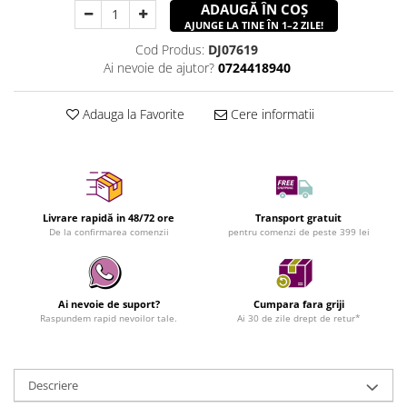
ADAUGĂ ÎN COȘ
AJUNGE LA TINE ÎN 1–2 ZILE!
Cod Produs:
DJ07619
Ai nevoie de ajutor?
0724418940
Adauga la Favorite
Cere informatii
Livrare rapidă in 48/72 ore
Transport gratuit
De la confirmarea comenzii
pentru comenzi de peste 399 lei
Ai nevoie de suport?
Cumpara fara griji
Raspundem rapid nevoilor tale.
Ai 30 de zile drept de retur*
Descriere