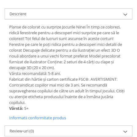
Descriere
Planse de colorat cu surprize Jocurile Ninei În timp ce colorezi,
ridică ferestrele pentru a descoperi mici surprize pe care să le
colorezi! Tot felul de lucruri sunt ascunse în aceste corturi!
Ferestre pe care le poți ridica pentru a descoperi mici detalii de
colorat Decupaje delicate pentru a da ilustrației un efect 3D O
nouă abordare a unui vechi format preferat Model precolorat
furnizat de ilustrator Conține: 2 seturi de 4 cărți cu clape și
decupaje 3D (20 x 20 cm).
Vârsta recomandată: 5-8 ani.
Fabricat din hârtie și carton certificate FSC®. AVERTISMENT:
Contraindicat copiilor mai mici de 3 ani. Se recomandă
supravegherea copilului de către un adult în timpul jocului. Citiți
cu atenție eticheta produsului înainte de a înmâna jucăria
copilului.
Vârstă:
5+
Informatii conformitate produs
Review-uri
(0)