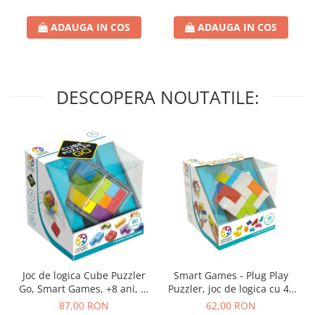
ADAUGA IN COS
ADAUGA IN COS
DESCOPERA NOUTATILE:
Joc de logica Cube Puzzler
Smart Games - Plug Play
Go, Smart Games, +8 ani, lb
Puzzler, joc de logica cu 48
romana
de provocari, 6+ ani, lb
87,00 RON
62,00 RON