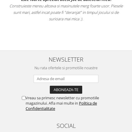
Construieste mereu altceva si masinutele merg foarte usor. Piesele
e
sunt mari, astfel incat poate fi "deranjat" in timpul jocului si de
A
a
surioara mai mica :).
i
NEWSLETTER
Nu rata ofertele si promotiile noastre
Vreau sa primesc newsletter cu promotiile
magazinului. Afla mai multe in
Politica de
Confidentialitate
SOCIAL