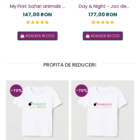
My First Safari animals -
Day & Night - Joc de
Joc magnetic
logică
147,00 RON
177,00 RON
ADAUGA IN COS
ADAUGA IN COS
PROFITA DE REDUCERI:
-70%
-70%