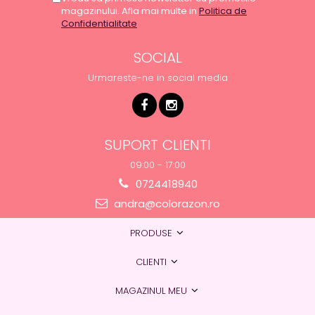
magazinului. Afla mai multe in
Politica de
Confidentialitate
SOCIAL
Urmareste-ne in social media
SUPORT CLIENTI
09:00 - 17:00
0724418940
andra@colorazon.ro
PRODUSE
CLIENTI
MAGAZINUL MEU