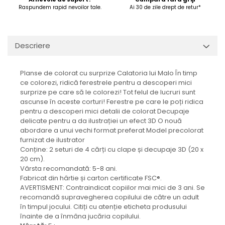
Raspundem rapid nevoilor tale.
Ai 30 de zile drept de retur*
Descriere
Planse de colorat cu surprize Calatoria lui Malo În timp
ce colorezi, ridică ferestrele pentru a descoperi mici
surprize pe care să le colorezi! Tot felul de lucruri sunt
ascunse în aceste corturi! Ferestre pe care le poți ridica
pentru a descoperi mici detalii de colorat Decupaje
delicate pentru a da ilustrației un efect 3D O nouă
abordare a unui vechi format preferat Model precolorat
furnizat de ilustrator
Conține: 2 seturi de 4 cărți cu clape și decupaje 3D (20 x
20 cm).
Vârsta recomandată: 5-8 ani.
Fabricat din hârtie și carton certificate FSC®.
AVERTISMENT: Contraindicat copiilor mai mici de 3 ani. Se
recomandă supravegherea copilului de către un adult
în timpul jocului. Citiți cu atenție eticheta produsului
înainte de a înmâna jucăria copilului.