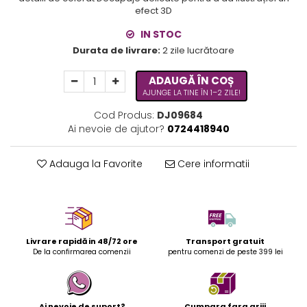
efect 3D
IN STOC
Durata de livrare:
2 zile lucrătoare
ADAUGĂ ÎN COȘ
AJUNGE LA TINE ÎN 1–2 ZILE!
Cod Produs:
DJ09684
Ai nevoie de ajutor?
0724418940
Adauga la Favorite
Cere informatii
Livrare rapidă in 48/72 ore
Transport gratuit
De la confirmarea comenzii
pentru comenzi de peste 399 lei
Ai nevoie de suport?
Cumpara fara griji