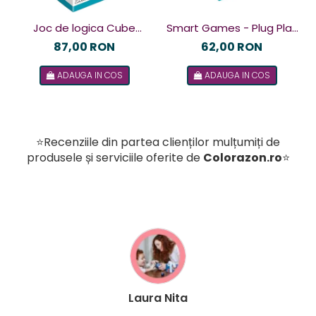
Joc de logica Cube
Smart Games - Plug Play
Puzzler Go, Smart
Puzzler, joc de logica cu
87,00 RON
62,00 RON
Games, +8 ani, lb romana
48 de provocari, 6+ ani, lb
ADAUGA IN COS
ADAUGA IN COS
romana
⭐Recenziile din partea clienților mulțumiți de
produsele și serviciile oferite de
Colorazon.ro
⭐
Laura Nita