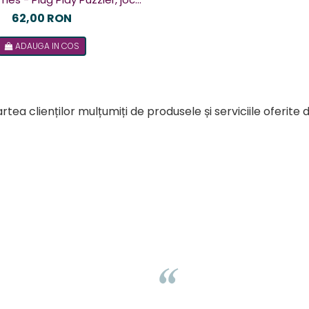
u 48 de provocari, 6+ ani, lb
62,00 RON
romana
ADAUGA IN COS
rtea clienților mulțumiți de produsele și serviciile oferite 