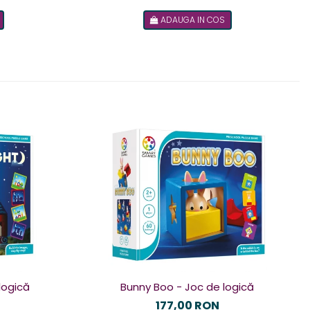
ADAUGA IN COS
logică
Bunny Boo - Joc de logică
177,00 RON