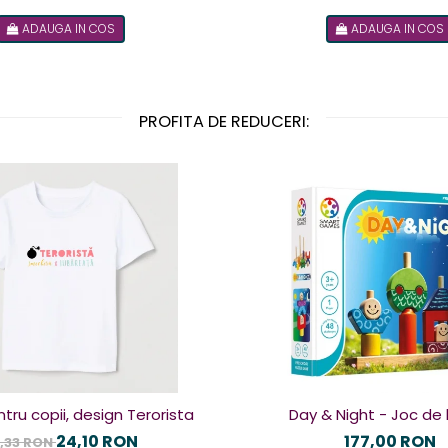
ADAUGA IN COS
ADAUGA IN COS
PROFITA DE REDUCERI:
tru copii, design Terorista
Day & Night - Joc de 
24,10 RON
177,00 RON
,33 RON