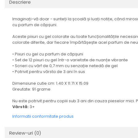
Descriere
Imaginați-vă doar - sunteți la școală și luați notițe, când miro
cu parfum de căpșuni.
Aceste pixuri cu gel colorate au toate funcționalitățile necesare 
colorate diferite, dar fiecare împărtășește acel parfum de neu
• Pixuri cu gel cu parfum de căpșuni
• Set de 12 pixuri cu gel într-o varietate de nuanțe vibrante
• Scrieri cu vârf de 0,7 mm cu senzație netedă de gel
• Potrivit pentru vârsta de 3 ani în sus
Dimensiune cutie cm: 1.40 X 11.71 X 15.09
Greutate: 91 grame
Nu este potrivit pentru copiii sub 3 ani din cauza pieselor mici.
Vârstă:
3+
Informatii conformitate produs
Review-uri
(0)