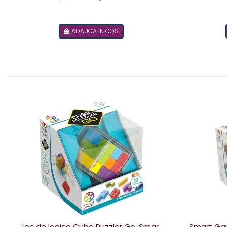
ADAUGA IN COS
Joc de logica Cube Puzzler Go, Smart
Smart Games - Plu