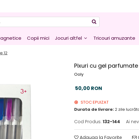
agnetice
Copii mici
Jocuri altfel
Tricouri amuzante
e 12
Pixuri cu gel parfumate 
Ooly
50,00 RON
STOC EPUIZAT
Durata de livrare:
2 zile lucră
Cod Produs:
132-144
Ai ne
Adauga la Favorite
C