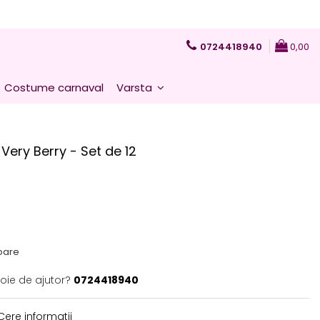
0724418940
0,00
Costume carnaval
Varsta
Very Berry - Set de 12
toare
voie de ajutor?
0724418940
ere informatii