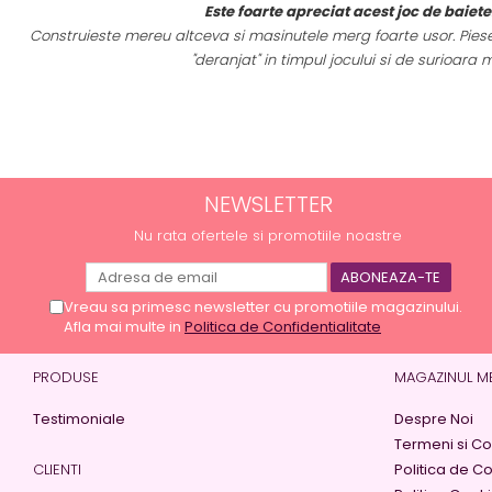
e
Este foarte apreciat acest joc de baiet
Construieste mereu altceva si masinutele merg foarte usor. Piesel
a
"deranjat" in timpul jocului si de surioara m
NEWSLETTER
Nu rata ofertele si promotiile noastre
Vreau sa primesc newsletter cu promotiile magazinului.
Afla mai multe in
Politica de Confidentialitate
PRODUSE
MAGAZINUL M
Testimoniale
Despre Noi
Termeni si Con
CLIENTI
Politica de Co