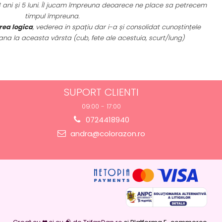
 3 ani și 5 luni. Îl jucam împreuna deoarece ne place sa petrecem
U
timpul împreuna.
rea logica
, vederea in spațiu dar i-a și consolidat cunoștințele
a la aceasta vârsta (cub, fete ale acestuia, scurt/lung)
SUPORT CLIENTI
09:00 - 17:00
0724418940
andra@colorazon.ro