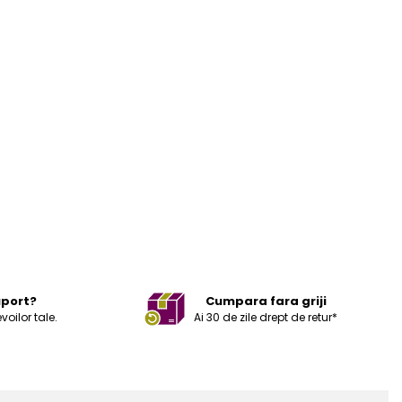
uport?
Cumpara fara griji
ilor tale.
Ai 30 de zile drept de retur*