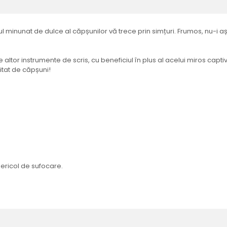
sul minunat de dulce al căpșunilor vă trece prin simțuri. Frumos, nu-i
altor instrumente de scris, cu beneficiul în plus al acelui miros captiv
itat de căpșuni!
 Pericol de sufocare.