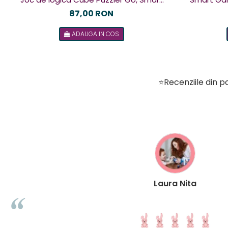
Games, +8 ani, lb romana
de logica c
87,00 RON
ADAUGA IN COS
⭐Recenziile din pa
Laura Nita