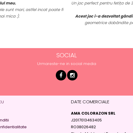
elul meu.
Un joc perfect pentru fetița de
e sunt mari, astfel incat poate fi
ai mica :).
Acest joc i-a dezvoltat gândi
geometrice dobândite pan
SOCIAL
Urmareste-ne in social media
DATE COMERCIALE
EU
AMA COLORAZON SRL
ditii
J2017013463405
nfidentialitate
RO38026482