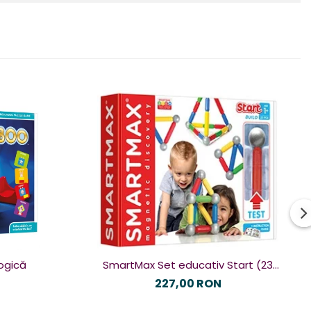
ogică
SmartMax Set educativ Start (23
piese) cu fereastra de test
227,00 RON