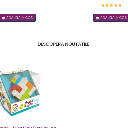
ADAUGA IN COS
ADAUGA IN COS
DESCOPERA NOUTATILE:
g Play Puzzler, joc