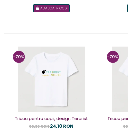
ADAUGA IN COS
-70%
-70%
Tricou pentru copii, design Terorist
Tricou pen
24,10 RON
80,33 RON
80