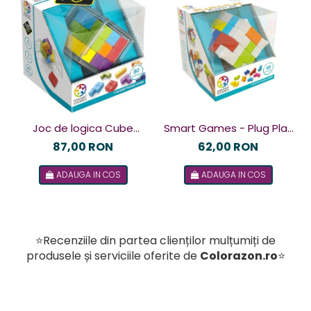
Joc de logica Cube
Smart Games - Plug Play
Puzzler Go, Smart
Puzzler, joc de logica cu
87,00 RON
62,00 RON
Games, +8 ani, lb romana
48 de provocari, 6+ ani, lb
ADAUGA IN COS
ADAUGA IN COS
romana
⭐Recenziile din partea clienților mulțumiți de
produsele și serviciile oferite de
Colorazon.ro
⭐