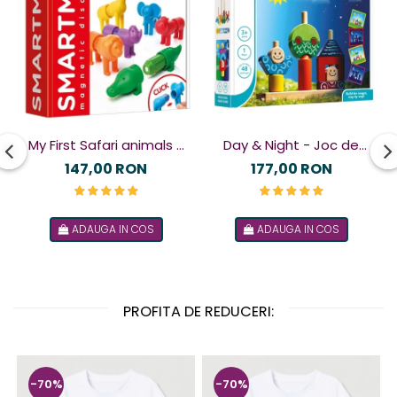
My First Safari animals -
Day & Night - Joc de
Joc magnetic
logică
147,00 RON
177,00 RON
ADAUGA IN COS
ADAUGA IN COS
PROFITA DE REDUCERI:
-70%
-70%