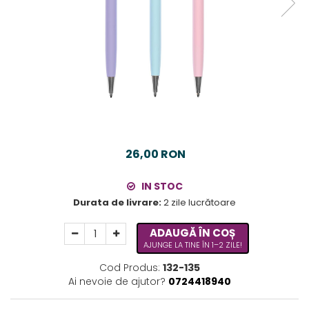
26,00 RON
IN STOC
Durata de livrare:
2 zile lucrătoare
ADAUGĂ ÎN COȘ
AJUNGE LA TINE ÎN 1–2 ZILE!
Cod Produs:
132-135
Ai nevoie de ajutor?
0724418940