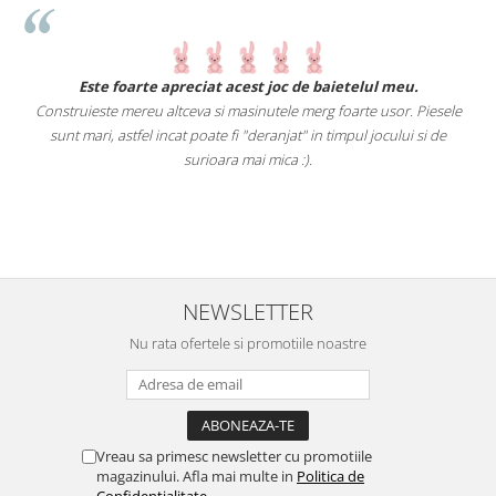
.
Este foarte apreciat acest joc de baietelul meu.
Construieste mereu altceva si masinutele merg foarte usor. Piesele
e
sunt mari, astfel incat poate fi "deranjat" in timpul jocului si de
A
a
surioara mai mica :).
i
NEWSLETTER
Nu rata ofertele si promotiile noastre
Vreau sa primesc newsletter cu promotiile
magazinului. Afla mai multe in
Politica de
Confidentialitate