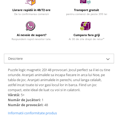
Livrare rapidă in 48/72 ore
Transport gratuit
De la confirmarea comenzii
pentru comenzi de peste 399 lei
Ai nevoie de suport?
Cumpara fara griji
Raspundem rapid nevoilor tale.
Ai 30 de zile drept de retur*
Descriere
Puzzle logic magnetic 2D! 48 provocari. Jocul perfect sa il iei cu tine
oriunde. Aranjati animalele sa incapa fiecare in arca lui Noe, pe
tabla de joc. Aranjati animalele in perechi, unul langa celalalt,
astfel incat toate isi vor gasi locul lor in barca. Fiind un joc
compact, este ideal de luat cu voi si in calatorii.
Vârstă:
5+
Număr de jucători:
1
Număr de provocări:
48
Informatii conformitate produs