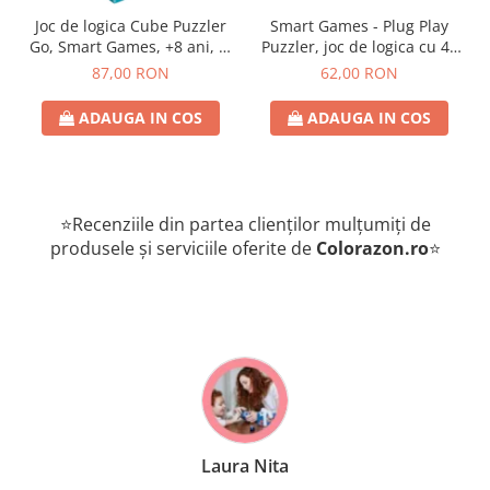
Joc de logica Cube Puzzler
Smart Games - Plug Play
Go, Smart Games, +8 ani, lb
Puzzler, joc de logica cu 48
romana
de provocari, 6+ ani, lb
87,00 RON
62,00 RON
romana
ADAUGA IN COS
ADAUGA IN COS
⭐Recenziile din partea clienților mulțumiți de
produsele și serviciile oferite de
Colorazon.ro
⭐
Laura Nita