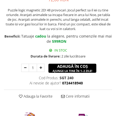
Puzzle logic magnetic 2D! 48 provocari. Jocul perfect sa il iei cu tine
oriunde. Aranjati animalele sa incapa fiecare in arca lui Noe, pe tabla
de joc. Aranjati animalele in perechi, unul langa celalalt, astfel incat
toate isi vor gasi locul lor in barca. Fiind un joc compact, este ideal de
luat cu voi si in calatorii.
Tatuaje
cadou
la alegere, pentru comenzile mai mai
Beneficii:
de
599RON
IN STOC
Durata de livrare:
2 zile lucrătoare
ADAUGĂ ÎN COȘ
AJUNGE LA TINE ÎN 1–2 ZILE!
Cod Produs:
SGT 240
Ai nevoie de ajutor?
0724418940
Adauga la Favorite
Cere informatii