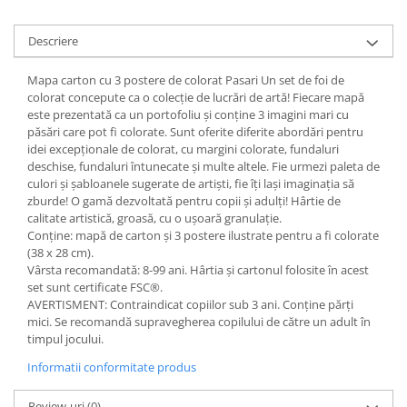
Descriere
Mapa carton cu 3 postere de colorat Pasari Un set de foi de
colorat concepute ca o colecție de lucrări de artă! Fiecare mapă
este prezentată ca un portofoliu și conține 3 imagini mari cu
păsări care pot fi colorate. Sunt oferite diferite abordări pentru
idei excepționale de colorat, cu margini colorate, fundaluri
deschise, fundaluri întunecate și multe altele. Fie urmezi paleta de
culori și șabloanele sugerate de artiști, fie îți lași imaginația să
zburde! O gamă dezvoltată pentru copii și adulți! Hârtie de
calitate artistică, groasă, cu o ușoară granulație.
Conține: mapă de carton și 3 postere ilustrate pentru a fi colorate
(38 x 28 cm).
Vârsta recomandată: 8-99 ani. Hârtia și cartonul folosite în acest
set sunt certificate FSC®.
AVERTISMENT: Contraindicat copiilor sub 3 ani. Conține părți
mici. Se recomandă supravegherea copilului de către un adult în
timpul jocului.
Informatii conformitate produs
Review-uri
(0)