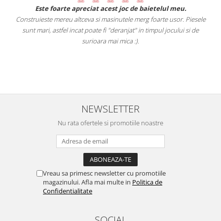
.
Este foarte apreciat acest joc de baietelul meu.
Construieste mereu altceva si masinutele merg foarte usor. Piesele
e
sunt mari, astfel incat poate fi "deranjat" in timpul jocului si de
A
a
surioara mai mica :).
i
NEWSLETTER
Nu rata ofertele si promotiile noastre
Vreau sa primesc newsletter cu promotiile
magazinului. Afla mai multe in
Politica de
Confidentialitate
SOCIAL