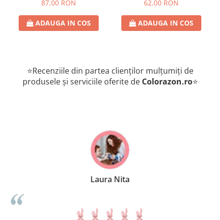
romana
de provocari, 6+ ani, lb
87,00 RON
62,00 RON
romana
ADAUGA IN COS
ADAUGA IN COS
⭐Recenziile din partea clienților mulțumiți de
produsele și serviciile oferite de
Colorazon.ro
⭐
Laura Nita