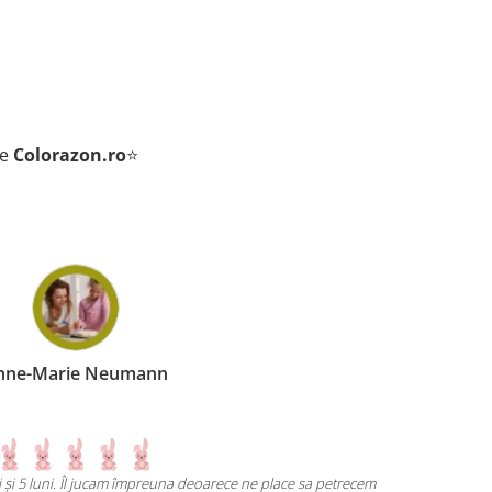
de
Colorazon.ro
⭐
 Neumann
l jucam împreuna deoarece ne place sa petrecem
Un joc atât de interesant î