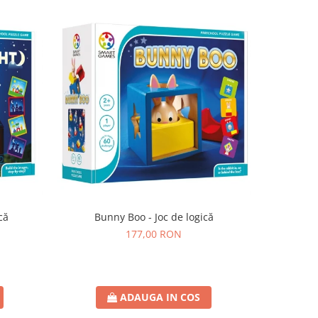
că
Bunny Boo - Joc de logică
SmartMax 
177,00 RON
ADAUGA IN COS