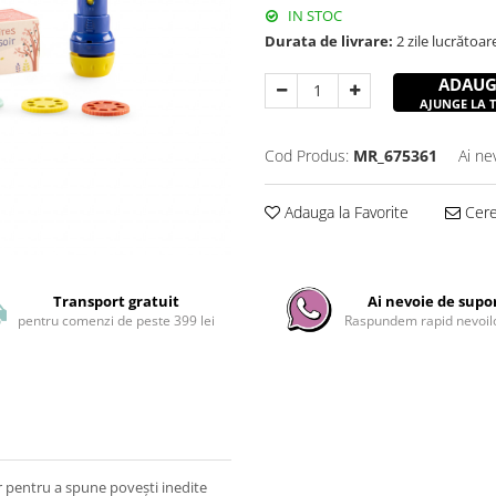
IN STOC
Durata de livrare:
2 zile lucrătoar
ADAUG
AJUNGE LA TI
Cod Produs:
MR_675361
Ai ne
Adauga la Favorite
Cere 
Transport gratuit
Ai nevoie de supo
pentru comenzi de peste 399 lei
Raspundem rapid nevoilo
r pentru a spune povești inedite