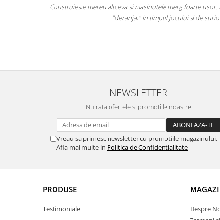
Construieste mereu altceva si masinutele merg foarte usor. Piesele sunt mar
"deranjat" in timpul jocului si de surioara mai mica :)
NEWSLETTER
Nu rata ofertele si promotiile noastre
Vreau sa primesc newsletter cu promotiile magazinului.
Afla mai multe in
Politica de Confidentialitate
PRODUSE
MAGAZI
Testimoniale
Despre No
Termeni si