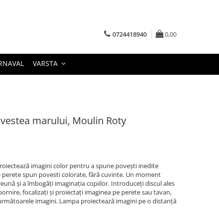
0724418940
0,00
RNAVAL
VARSTA
ovestea marului, Moulin Roty
roiectează imagini color pentru a spune povești inedite
 pe perete spun povesti colorate, fără cuvinte. Un moment
ună și a îmbogăți imaginația copiilor. Introduceți discul ales
pornire, focalizați și proiectați imaginea pe perete sau tavan,
a următoarele imagini. Lampa proiectează imagini pe o distanță