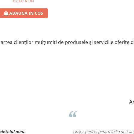
62,00 RON
ADAUGA IN COS
artea clienților mulțumiți de produsele și serviciile oferite 
Anne-Marie
.
Un joc perfect pentru fetița de 3 ani și 5 luni. Î