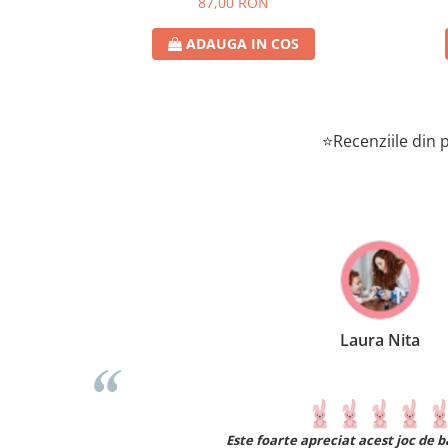
87,00 RON
ADAUGA IN COS
⭐Recenziile din p
Laura Nita
Este foarte apreciat acest joc de baietelul meu