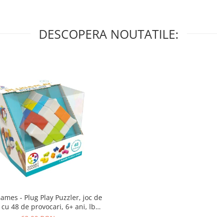
DESCOPERA NOUTATILE:
lug Play Puzzler, joc de
 cu 48 de provocari, 6+ ani, lb
romana