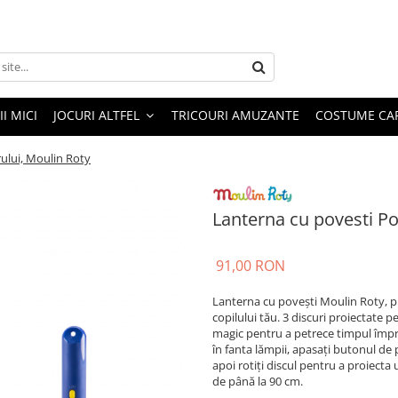
I MICI
JOCURI ALTFEL
TRICOURI AMUZANTE
COSTUME CA
ului, Moulin Roty
Lanterna cu povesti P
91,00 RON
Lanterna cu povești Moulin Roty, p
copilului tău. 3 discuri proiectate
magic pentru a petrece timpul împre
în fanta lămpii, apasați butonul de 
apoi rotiți discul pentru a proiect
de până la 90 cm.