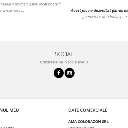
i, astfel incat poate fi
timpul îm
.
Acest joc i-a dezvoltat gândirea logica
, veder
geometrice dobândite pana la aceasta vârst
SOCIAL
Urmareste-ne in social media
NUL MEU
DATE COMERCIALE
i
AMA COLORAZON SRL
 Conditii
J2017013463405