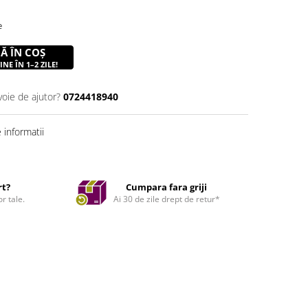
e
Ă ÎN COȘ
NE ÎN 1–2 ZILE!
voie de ajutor?
0724418940
informatii
rt?
Cumpara fara griji
r tale.
Ai 30 de zile drept de retur*