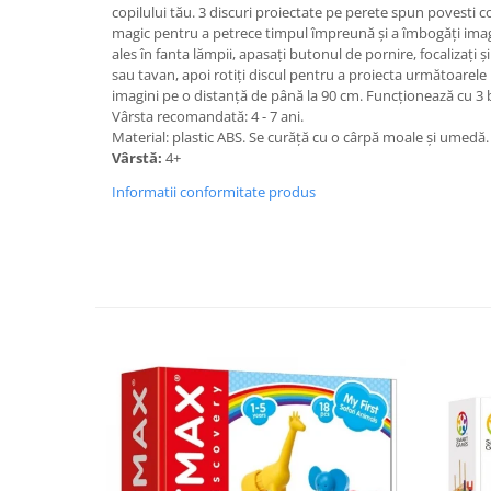
copilului tău. 3 discuri proiectate pe perete spun povesti 
magic pentru a petrece timpul împreună și a îmbogăți imagi
ales în fanta lămpii, apasați butonul de pornire, focalizați 
sau tavan, apoi rotiți discul pentru a proiecta următoarel
imagini pe o distanță de până la 90 cm. Funcționează cu 3 b
Vârsta recomandată: 4 - 7 ani.
Material: plastic ABS. Se curăță cu o cârpă moale și umedă.
Vârstă:
4+
Informatii conformitate produs