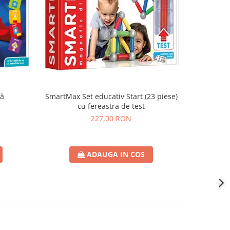
că
SmartMax Set educativ Start (23 piese)
SmartMax
cu fereastra de test
227,00 RON
ADAUGA IN COS