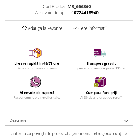
Cod Produs:
MR_666360
Ai nevoie de ajutor?
0724418940
Adauga la Favorite
Cere informatii
Livrare rapidă in 48/72 ore
Transport gratuit
De la confirmarea comenzii
pentru comenzi de peste 399 lei
Ai nevoie de suport?
Cumpara fara griji
Raspundem rapid nevoilor tale.
Ai 30 de zile drept de retur*
Descriere
Lanternă cu poveşti de proiectat, gen cinema retro. Jocul conţine