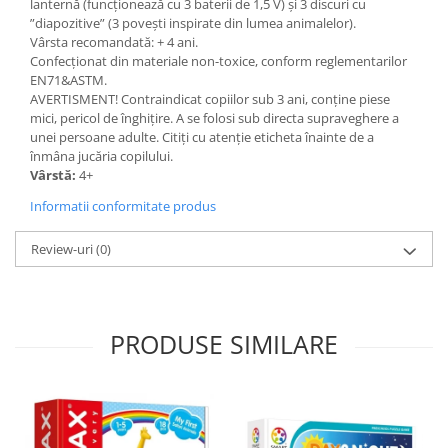
lanternă (funcționează cu 3 baterii de 1,5 V) şi 3 discuri cu
”diapozitive” (3 poveşti inspirate din lumea animalelor).
Vârsta recomandată: + 4 ani.
Confecţionat din materiale non-toxice, conform reglementarilor
EN71&ASTM.
AVERTISMENT! Contraindicat copiilor sub 3 ani, conţine piese
mici, pericol de înghițire. A se folosi sub directa supraveghere a
unei persoane adulte. Citiţi cu atenţie eticheta înainte de a
înmâna jucăria copilului.
Vârstă:
4+
Informatii conformitate produs
Review-uri
(0)
PRODUSE SIMILARE