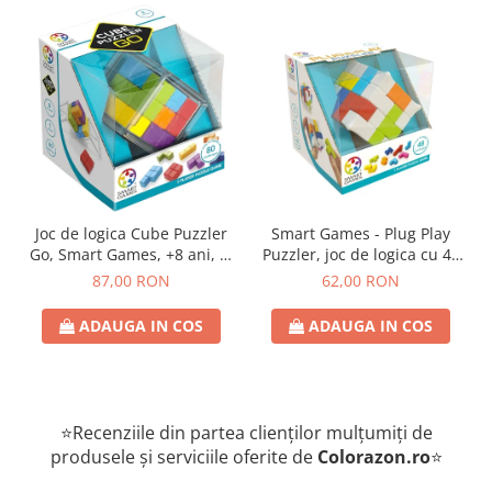
Joc de logica Cube Puzzler
Smart Games - Plug Play
Go, Smart Games, +8 ani, lb
Puzzler, joc de logica cu 48
romana
de provocari, 6+ ani, lb
87,00 RON
62,00 RON
romana
ADAUGA IN COS
ADAUGA IN COS
⭐Recenziile din partea clienților mulțumiți de
produsele și serviciile oferite de
Colorazon.ro
⭐