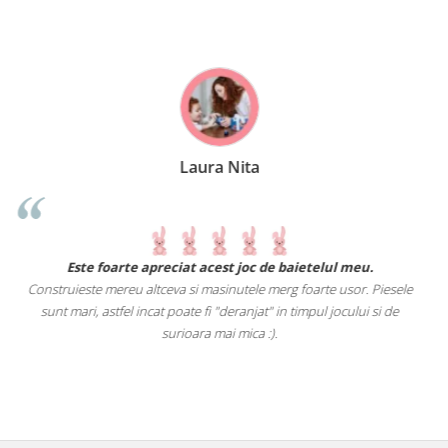
Anne-Marie Neumann
l meu.
Un joc perfect pentru fetița de 3 ani și 5 luni. Îl jucam îm
usor. Piesele
deoarece ne place sa petrecem timpul împreuna.
ocului si de
Acest joc i-a dezvoltat gândirea logica
, vederea in spațiu 
consolidat cunoștințele geometrice dobândite pana la aceas
(cub, fete ale acestuia, scurt/lung)