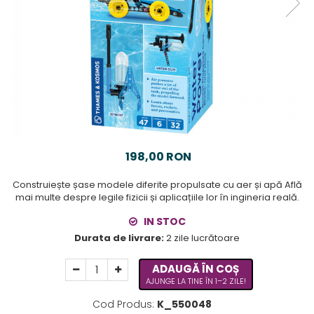
198,00 RON
Construiește șase modele diferite propulsate cu aer și apă Află
mai multe despre legile fizicii și aplicațiile lor în ingineria reală.
IN STOC
Durata de livrare:
2 zile lucrătoare
ADAUGĂ ÎN COȘ
AJUNGE LA TINE ÎN 1–2 ZILE!
Cod Produs:
K_550048