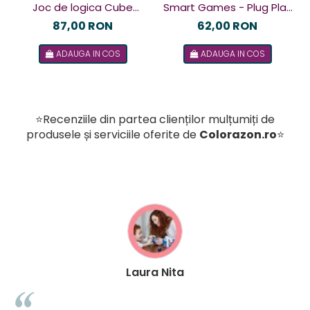
Joc de logica Cube
Smart Games - Plug Play
Puzzler Go, Smart
Puzzler, joc de logica cu
87,00 RON
62,00 RON
Games, +8 ani, lb romana
48 de provocari, 6+ ani, lb
ADAUGA IN COS
ADAUGA IN COS
romana
⭐Recenziile din partea clienților mulțumiți de
produsele și serviciile oferite de
Colorazon.ro
⭐
Laura Nita