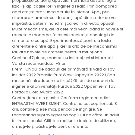
propulsate cu aer și apă Află mai multe despre legile
fizicii și aplicațiile lor în ingineria reală. Prin pomparea
apei crește presiunea aerului în interior. Apoi, prin
eliberare - amestecul de aer și apă din interior se va
împrăștia, determinând mișcarea în direcția opusă!
Multe mecanisme, de la cele mai vechi până la navele și
rachetele moderne, folosesc aceleași tehnologii de
alimentare cu apă. Experimentează pentru a testa
diferențele dintre apă și aer și află de ce mecanismul
tău are nevoie de ambele pentru a mfunționa.
Conține 47 piese, manual cu instrucțiuni și informații.
Vârsta recomandată: +8 ani.
Premii Ghidul de cadouri de primăvară și vară al Toy
Insider 2022 Premiile PureWow Happy Kid 2022 (Cea
mai bună introducere la fizică) Ghidul de cadouri de
inginerie al Universității Purdue 2022 Oppenheim Toy
Portfolio Gold Award 2022
Confecționat din plastic. Conform reglementarilor
EN71&ASTM. AVERTISMENT: Contraindicat copiilor sub 8
ani, conține piese mici, pericol de înghițire. Se
recomandă supravegherea copilului de către un adult
în timpul jocului. Citiți instrucțiunile înainte de utilizare,
urmați-le și păstrați-le pentru referință.