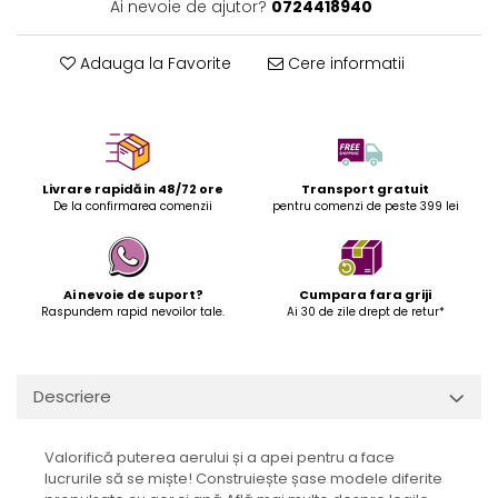
Ai nevoie de ajutor?
0724418940
Adauga la Favorite
Cere informatii
Livrare rapidă in 48/72 ore
Transport gratuit
De la confirmarea comenzii
pentru comenzi de peste 399 lei
Ai nevoie de suport?
Cumpara fara griji
Raspundem rapid nevoilor tale.
Ai 30 de zile drept de retur*
Descriere
Valorifică puterea aerului și a apei pentru a face
lucrurile să se miște! Construiește șase modele diferite