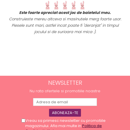
t
Este foarte apreciat acest joc de baietelul meu.
i
Construieste mereu altceva si masinutele merg foarte usor.
Piesele sunt mari, astfel incat poate fi "deranjat" in timpul
a
jocului si de surioara mai mica :).
NEWSLETTER
Nu rata ofertele si promotiile noastre
Vreau sa primesc newsletter cu promotiile
magazinului. Afla mai multe in
Politica de