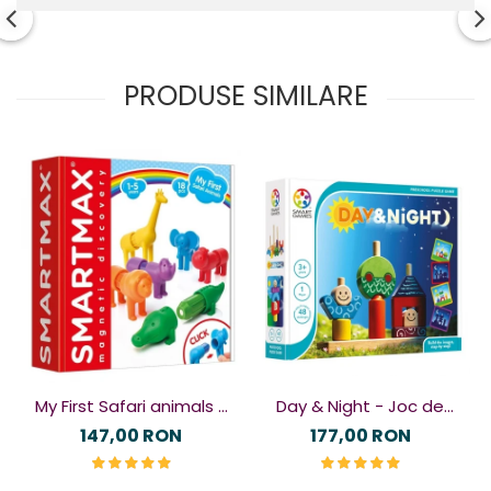
PRODUSE SIMILARE
My First Safari animals -
Day & Night - Joc de
Joc magnetic
logică
147,00 RON
177,00 RON