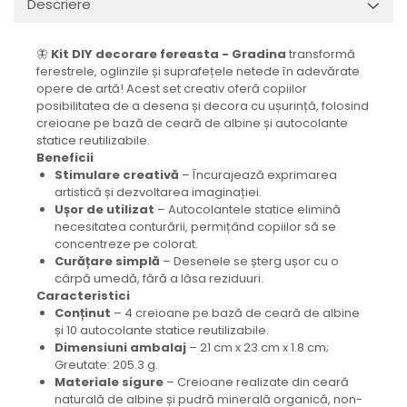
Descriere
🦋
Kit DIY decorare fereasta - Gradina
transformă
ferestrele, oglinzile și suprafețele netede în adevărate
opere de artă! Acest set creativ oferă copiilor
posibilitatea de a desena și decora cu ușurință, folosind
creioane pe bază de ceară de albine și autocolante
statice reutilizabile.
Beneficii
Stimulare creativă
– Încurajează exprimarea
artistică și dezvoltarea imaginației.
Ușor de utilizat
– Autocolantele statice elimină
necesitatea conturării, permițând copiilor să se
concentreze pe colorat.
Curățare simplă
– Desenele se șterg ușor cu o
cârpă umedă, fără a lăsa reziduuri.
Caracteristici
Conținut
– 4 creioane pe bază de ceară de albine
și 10 autocolante statice reutilizabile.
Dimensiuni ambalaj
– 21 cm x 23 cm x 1.8 cm;
Greutate: 205.3 g.
Materiale sigure
– Creioane realizate din ceară
naturală de albine și pudră minerală organică, non-