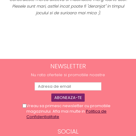
Piesele sunt mari, astfel incat poate fi "deranjat" in timpul
a
jocului si de surioara mai mica :).
NEWSLETTER
Nu rata ofertele si promotiile noastre
Vreau sa primesc newsletter cu promotiile
magazinului. Afla mai multe in
Politica de
Confidentialitate
SOCIAL