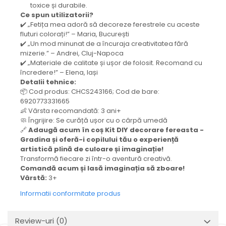
toxice și durabile.
Ce spun utilizatorii?
✔️ „Fetița mea adoră să decoreze ferestrele cu aceste
fluturi colorați!” – Maria, București
✔️ „Un mod minunat de a încuraja creativitatea fără
mizerie.” – Andrei, Cluj-Napoca
✔️ „Materiale de calitate și ușor de folosit. Recomand cu
încredere!” – Elena, Iași
Detalii tehnice:
📦 Cod produs: CHCS243166; Cod de bare:
6920773331665
👶 Vârsta recomandată: 3 ani+
🧼 Îngrijire: Se curăță ușor cu o cârpă umedă
🔗
Adaugă acum în coș Kit DIY decorare fereasta -
Gradina și oferă-i copilului tău o experiență
artistică plină de culoare și imaginație!
Transformă fiecare zi într-o aventură creativă.
Comandă acum și lasă imaginația să zboare!
Vârstă:
3+
Informatii conformitate produs
Review-uri
(0)