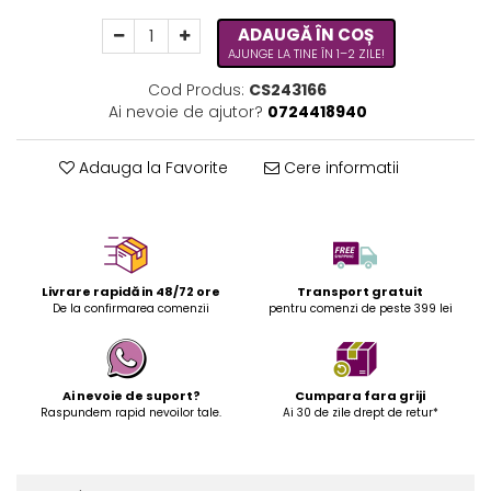
ADAUGĂ ÎN COȘ
AJUNGE LA TINE ÎN 1–2 ZILE!
Cod Produs:
CS243166
Ai nevoie de ajutor?
0724418940
Adauga la Favorite
Cere informatii
Livrare rapidă in 48/72 ore
Transport gratuit
De la confirmarea comenzii
pentru comenzi de peste 399 lei
Ai nevoie de suport?
Cumpara fara griji
Raspundem rapid nevoilor tale.
Ai 30 de zile drept de retur*