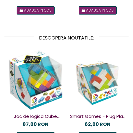
ADAUGA IN COS
ADAUGA IN COS
DESCOPERA NOUTATILE:
Joc de logica Cube
Smart Games - Plug Play
Puzzler Go, Smart
Puzzler, joc de logica cu
87,00 RON
62,00 RON
Games, +8 ani, lb romana
48 de provocari, 6+ ani, lb