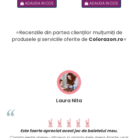
ADAUGA IN COS
ADAUGA IN COS
romana
⭐Recenziile din partea clienților mulțumiți de
produsele și serviciile oferite de
Colorazon.ro
⭐
Laura Nita
t
Este foarte apreciat acest joc de baietelul meu.
i
Construieste mereu altceva si masinutele merg foarte usor.