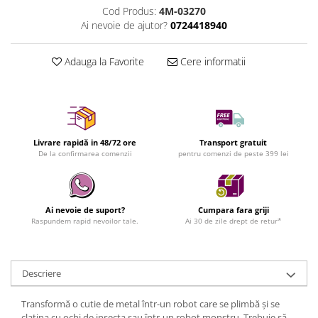
Cod Produs:
4M-03270
Ai nevoie de ajutor?
0724418940
Adauga la Favorite
Cere informatii
Livrare rapidă in 48/72 ore
Transport gratuit
De la confirmarea comenzii
pentru comenzi de peste 399 lei
Ai nevoie de suport?
Cumpara fara griji
Raspundem rapid nevoilor tale.
Ai 30 de zile drept de retur*
Descriere
Transformă o cutie de metal într-un robot care se plimbă și se
clatina cu ochi de insecta sau într-un robot monstru. Trebuie să