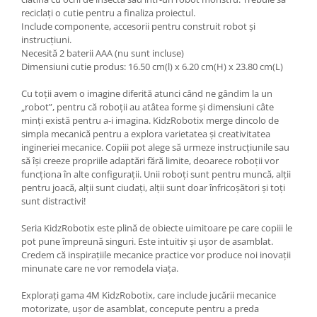
reciclați o cutie pentru a finaliza proiectul.
Include componente, accesorii pentru construit robot și
instrucțiuni.
Necesită 2 baterii AAA (nu sunt incluse)
Dimensiuni cutie produs: 16.50 cm(l) x 6.20 cm(H) x 23.80 cm(L)
Cu toții avem o imagine diferită atunci când ne gândim la un
„robot”, pentru că roboții au atâtea forme și dimensiuni câte
minți există pentru a-i imagina. KidzRobotix merge dincolo de
simpla mecanică pentru a explora varietatea și creativitatea
ingineriei mecanice. Copiii pot alege să urmeze instrucțiunile sau
să își creeze propriile adaptări fără limite, deoarece roboții vor
funcționa în alte configurații. Unii roboți sunt pentru muncă, alții
pentru joacă, alții sunt ciudați, alții sunt doar înfricoșători și toți
sunt distractivi!
Seria KidzRobotix este plină de obiecte uimitoare pe care copiii le
pot pune împreună singuri. Este intuitiv și ușor de asamblat.
Credem că inspirațiile mecanice practice vor produce noi inovații
minunate care ne vor remodela viața.
Explorați gama 4M KidzRobotix, care include jucării mecanice
motorizate, ușor de asamblat, concepute pentru a preda