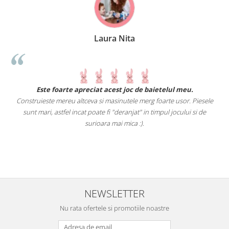
Laura Nita
.
Este foarte apreciat acest joc de baietelul meu.
Construieste mereu altceva si masinutele merg foarte usor. Piesele
e
sunt mari, astfel incat poate fi "deranjat" in timpul jocului si de
A
a
surioara mai mica :).
i
NEWSLETTER
Nu rata ofertele si promotiile noastre