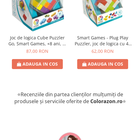
Joc de logica Cube Puzzler
Smart Games - Plug Play
Go, Smart Games, +8 ani, lb
Puzzler, joc de logica cu 48
romana
de provocari, 6+ ani, lb
87,00 RON
62,00 RON
romana
ADAUGA IN COS
ADAUGA IN COS
⭐Recenziile din partea clienților mulțumiți de
produsele și serviciile oferite de
Colorazon.ro
⭐