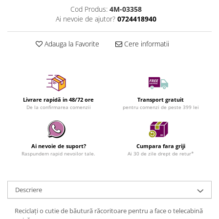
Cod Produs:
4M-03358
Ai nevoie de ajutor?
0724418940
Adauga la Favorite
Cere informatii
Livrare rapidă in 48/72 ore
Transport gratuit
De la confirmarea comenzii
pentru comenzi de peste 399 lei
Ai nevoie de suport?
Cumpara fara griji
Raspundem rapid nevoilor tale.
Ai 30 de zile drept de retur*
Descriere
Reciclați o cutie de băutură răcoritoare pentru a face o telecabină