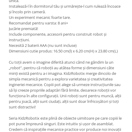
unică.
Instalează-l în dormitorul tău și urmărește-l cum rulează încoace
și încolo prin cameră.
Un experiment mecanic foarte tare.
Recomandat pentru varsta: 8 ani+
Jucărie premiată!
Include componente, accesorii pentru construit robot și
instrucțiuni.
Necesită 2 baterii AAA (nu sunt incluse)
Dimensiuni cutie produs: 16.50 cm(l) x 6.20 cm(H) x 23.80 cm(L)
Cu toții avem o imagine diferită atunci când ne gândim la un
„robot”, pentru că roboții au atâtea forme și dimensiuni câte
minți există pentru a-i imagina. KidzRobotix merge dincolo de
simpla mecanică pentru a explora varietatea și creativitatea
ingineriei mecanice. Copiii pot alege să urmeze instrucțiunile sau
să își creeze propriile adaptări fără limite, deoarece roboții vor
funcționa în alte configurații. Unii roboți sunt pentru muncă, alții
pentru joacă, alții sunt ciudați, alții sunt doar înfricoșători și toți
sunt distractivi!
Seria KidzRobotix este plină de obiecte uimitoare pe care copiii le
pot pune împreună singuri. Este intuitiv și ușor de asamblat.
Credem că inspirațiile mecanice practice vor produce noi inovații