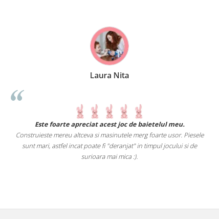
Laura Nita
.
Este foarte apreciat acest joc de baietelul meu.
Construieste mereu altceva si masinutele merg foarte usor. Piesele
e
sunt mari, astfel incat poate fi "deranjat" in timpul jocului si de
A
a
surioara mai mica :).
i