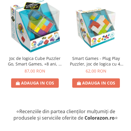
Joc de logica Cube Puzzler
Smart Games - Plug Play
Go, Smart Games, +8 ani, lb
Puzzler, joc de logica cu 48
romana
de provocari, 6+ ani, lb
87,00 RON
62,00 RON
romana
ADAUGA IN COS
ADAUGA IN COS
⭐Recenziile din partea clienților mulțumiți de
produsele și serviciile oferite de
Colorazon.ro
⭐