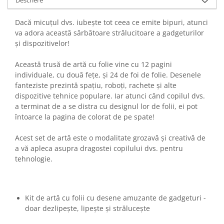
Descriere
Dacă micuțul dvs. iubește tot ceea ce emite bipuri, atunci
va adora această sărbătoare strălucitoare a gadgeturilor
și dispozitivelor!
Această trusă de artă cu folie vine cu 12 pagini
individuale, cu două fețe, și 24 de foi de folie. Desenele
fanteziste prezintă spațiu, roboți, rachete și alte
dispozitive tehnice populare. Iar atunci când copilul dvs.
a terminat de a se distra cu designul lor de folii, ei pot
întoarce la pagina de colorat de pe spate!
Acest set de artă este o modalitate grozavă și creativă de
a vă apleca asupra dragostei copilului dvs. pentru
tehnologie.
Kit de artă cu folii cu desene amuzante de gadgeturi -
doar dezlipește, lipește și strălucește