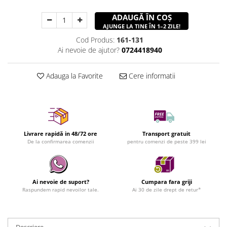
ADAUGĂ ÎN COȘ
AJUNGE LA TINE ÎN 1–2 ZILE!
Cod Produs:
161-131
Ai nevoie de ajutor?
0724418940
Adauga la Favorite
Cere informatii
Livrare rapidă in 48/72 ore
Transport gratuit
De la confirmarea comenzii
pentru comenzi de peste 399 lei
Ai nevoie de suport?
Cumpara fara griji
Raspundem rapid nevoilor tale.
Ai 30 de zile drept de retur*