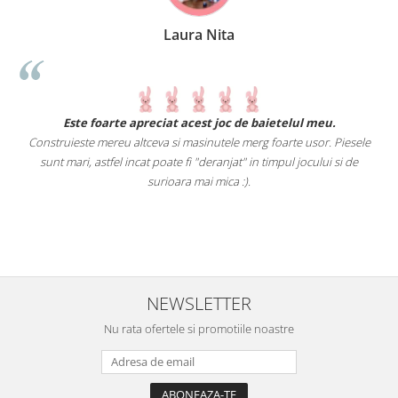
Laura Nita
.
Este foarte apreciat acest joc de baietelul meu.
Construieste mereu altceva si masinutele merg foarte usor. Piesele
e
sunt mari, astfel incat poate fi "deranjat" in timpul jocului si de
A
a
surioara mai mica :).
i
NEWSLETTER
Nu rata ofertele si promotiile noastre