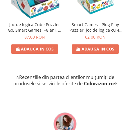
Joc de logica Cube Puzzler
Smart Games - Plug Play
Go, Smart Games, +8 ani, lb
Puzzler, joc de logica cu 48
romana
de provocari, 6+ ani, lb
87,00 RON
62,00 RON
romana
ADAUGA IN COS
ADAUGA IN COS
⭐Recenziile din partea clienților mulțumiți de
produsele și serviciile oferite de
Colorazon.ro
⭐