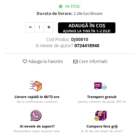
IN STOC
Durata de livrare:
2 zile lucrătoare
ADAUGĂ ÎN COȘ
AJUNGE LA TINE ÎN 1–2 ZILE!
Cod Produs:
DJ00810
Ai nevoie de ajutor?
0724418940
Adauga la Favorite
Cere informatii
Livrare rapidă in 48/72 ore
Transport gratuit
De la confirmarea comenzii
pentru comenzi de peste 399 lei
Ai nevoie de suport?
Cumpara fara griji
Raspundem rapid nevoilor tale.
Ai 30 de zile drept de retur*