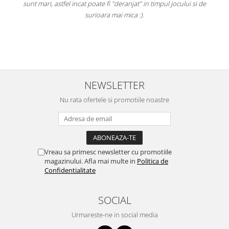
e
sunt mari, astfel incat poate fi "deranjat" in timpul jocului si de
A
a
surioara mai mica :).
i
NEWSLETTER
Nu rata ofertele si promotiile noastre
Vreau sa primesc newsletter cu promotiile
magazinului. Afla mai multe in
Politica de
Confidentialitate
SOCIAL
Urmareste-ne in social media