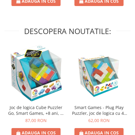
ADAUGA IN COS
ADAUGA IN COS
DESCOPERA NOUTATILE:
Joc de logica Cube Puzzler
Smart Games - Plug Play
Go, Smart Games, +8 ani, lb
Puzzler, joc de logica cu 48
romana
de provocari, 6+ ani, lb
87,00 RON
62,00 RON
romana
ADAUGA IN COS
ADAUGA IN COS