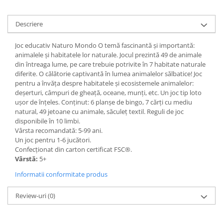
Descriere
Joc educativ Naturo Mondo O temă fascinantă și importantă:
animalele și habitatele lor naturale. Jocul prezintă 49 de animale
din întreaga lume, pe care trebuie potrivite în 7 habitate naturale
diferite. O călătorie captivantă în lumea animalelor sălbatice! Joc
pentru a învăța despre habitatele și ecosistemele animalelor:
deșerturi, câmpuri de gheață, oceane, munți, etc. Un joc tip loto
ușor de înțeles. Conținut: 6 planșe de bingo, 7 cărți cu mediu
natural, 49 jetoane cu animale, săculeț textil. Reguli de joc
disponibile în 10 limbi.
Vârsta recomandată: 5-99 ani.
Un joc pentru 1-6 jucători.
Confecționat din carton certificat FSC®.
Vârstă:
5+
Informatii conformitate produs
Review-uri
(0)