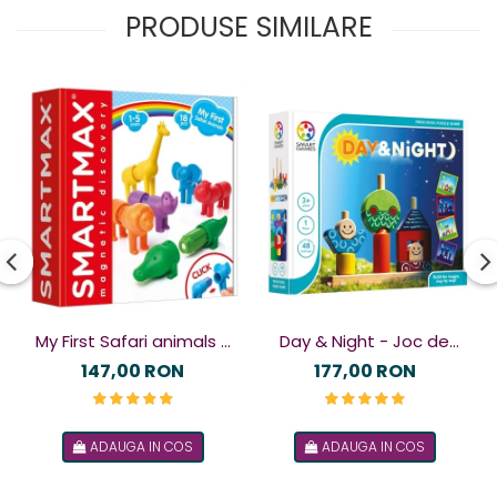
PRODUSE SIMILARE
My First Safari animals -
Day & Night - Joc de
Joc magnetic
logică
147,00 RON
177,00 RON
ADAUGA IN COS
ADAUGA IN COS