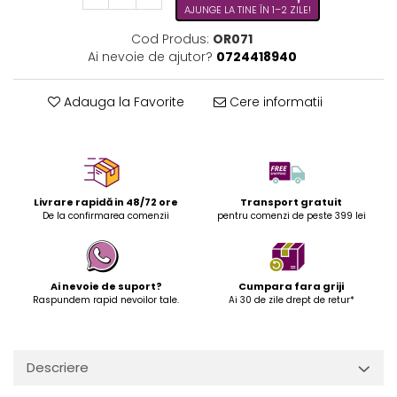
AJUNGE LA TINE ÎN 1–2 ZILE!
Cod Produs:
OR071
Ai nevoie de ajutor?
0724418940
Adauga la Favorite
Cere informatii
Livrare rapidă in 48/72 ore
Transport gratuit
De la confirmarea comenzii
pentru comenzi de peste 399 lei
Ai nevoie de suport?
Cumpara fara griji
Raspundem rapid nevoilor tale.
Ai 30 de zile drept de retur*
Descriere