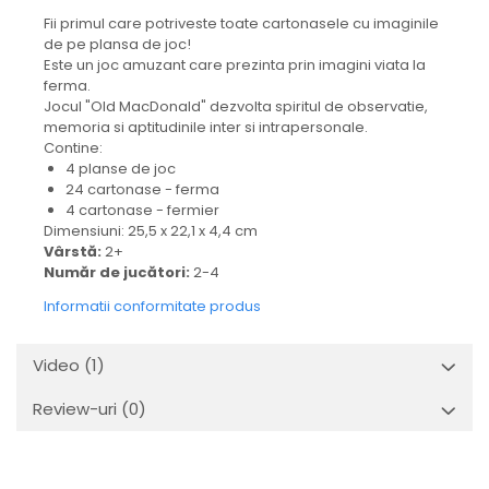
Fii primul care potriveste toate cartonasele cu imaginile
de pe plansa de joc!
Este un joc amuzant care prezinta prin imagini viata la
ferma.
Jocul "Old MacDonald" dezvolta spiritul de observatie,
memoria si aptitudinile inter si intrapersonale.
Contine:
4 planse de joc
24 cartonase - ferma
4 cartonase - fermier
Dimensiuni: 25,5 x 22,1 x 4,4 cm
Vârstă:
2+
Număr de jucători:
2-4
Informatii conformitate produs
Video
(1)
Review-uri
(0)