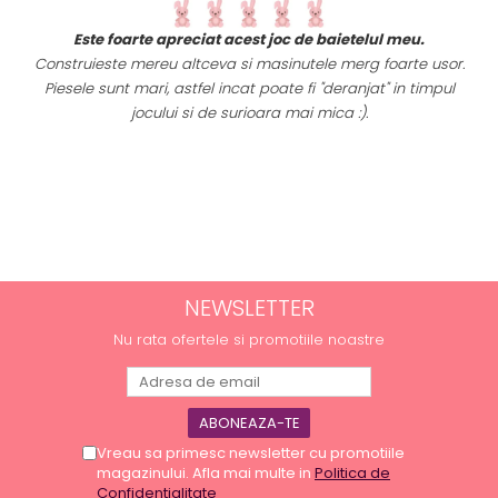
t
Este foarte apreciat acest joc de baietelul meu.
i
Construieste mereu altceva si masinutele merg foarte usor.
Piesele sunt mari, astfel incat poate fi "deranjat" in timpul
a
jocului si de surioara mai mica :).
NEWSLETTER
Nu rata ofertele si promotiile noastre
Vreau sa primesc newsletter cu promotiile
magazinului. Afla mai multe in
Politica de
Confidentialitate