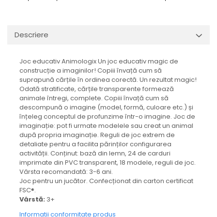
Descriere
Joc educativ Animologix Un joc educativ magic de
construcție a imaginilor! Copiii învață cum să
suprapună cărțile în ordinea corectă. Un rezultat magic!
Odată stratificate, cărțile transparente formează
animale întregi, complete. Copiii învață cum să
descompună o imagine (model, formă, culoare etc.) și
înțeleg conceptul de profunzime într-o imagine. Joc de
imaginație: pot fi urmate modelele sau creat un animal
după propria imaginație. Reguli de joc extrem de
detaliate pentru a facilita părinților configurarea
activității. Conținut: bază din lemn, 24 de carduri
imprimate din PVC transparent, 18 modele, reguli de joc.
Vârsta recomandată: 3-6 ani.
Joc pentru un jucător. Confecționat din carton certificat
FSC®.
Vârstă:
3+
Informatii conformitate produs