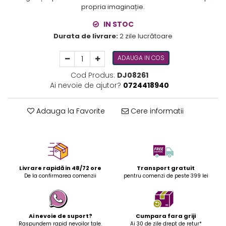
propria imaginație.
IN STOC
Durata de livrare:
2 zile lucrătoare
ADAUGA IN COS
Cod Produs:
DJ08261
Ai nevoie de ajutor?
0724418940
Adauga la Favorite
Cere informatii
Livrare rapidă in 48/72 ore
Transport gratuit
De la confirmarea comenzii
pentru comenzi de peste 399 lei
Ai nevoie de suport?
Cumpara fara griji
Raspundem rapid nevoilor tale.
Ai 30 de zile drept de retur*