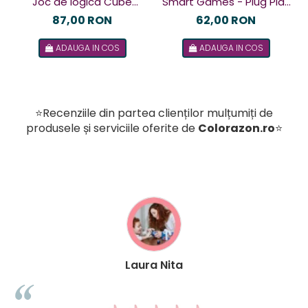
Joc de logica Cube
Smart Games - Plug Play
Puzzler Go, Smart
Puzzler, joc de logica cu
87,00 RON
62,00 RON
Games, +8 ani, lb romana
48 de provocari, 6+ ani, lb
ADAUGA IN COS
ADAUGA IN COS
romana
⭐Recenziile din partea clienților mulțumiți de
produsele și serviciile oferite de
Colorazon.ro
⭐
Laura Nita