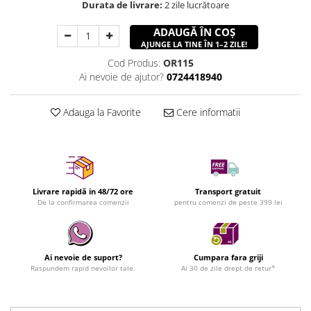
Durata de livrare:
2 zile lucrătoare
ADAUGĂ ÎN COȘ
AJUNGE LA TINE ÎN 1–2 ZILE!
Cod Produs:
OR115
Ai nevoie de ajutor?
0724418940
Adauga la Favorite
Cere informatii
Livrare rapidă in 48/72 ore
Transport gratuit
De la confirmarea comenzii
pentru comenzi de peste 399 lei
Ai nevoie de suport?
Cumpara fara griji
Raspundem rapid nevoilor tale.
Ai 30 de zile drept de retur*