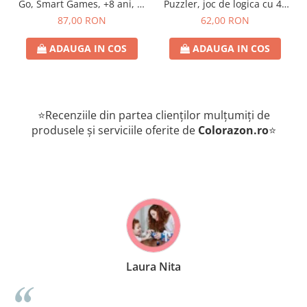
Go, Smart Games, +8 ani, lb
Puzzler, joc de logica cu 48
romana
de provocari, 6+ ani, lb
87,00 RON
62,00 RON
romana
ADAUGA IN COS
ADAUGA IN COS
⭐Recenziile din partea clienților mulțumiți de
produsele și serviciile oferite de
Colorazon.ro
⭐
Laura Nita