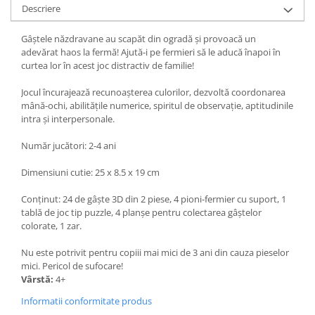
Descriere
Gâștele năzdravane au scapăt din ogradă și provoacă un
adevărat haos la fermă! Ajută-i pe fermieri să le aducă înapoi în
curtea lor în acest joc distractiv de familie!
Jocul încurajează recunoașterea culorilor, dezvoltă coordonarea
mână-ochi, abilitățile numerice, spiritul de observație, aptitudinile
intra și interpersonale.
Număr jucători: 2-4 ani
Dimensiuni cutie: 25 x 8.5 x 19 cm
Conținut: 24 de gâște 3D din 2 piese, 4 pioni-fermier cu suport, 1
tablă de joc tip puzzle, 4 planșe pentru colectarea gâștelor
colorate, 1 zar.
Nu este potrivit pentru copiii mai mici de 3 ani din cauza pieselor
mici. Pericol de sufocare!
Vârstă:
4+
Informatii conformitate produs