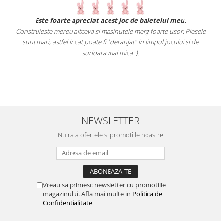
.
Este foarte apreciat acest joc de baietelul meu.
Construieste mereu altceva si masinutele merg foarte usor. Piesele
e
sunt mari, astfel incat poate fi "deranjat" in timpul jocului si de
A
a
surioara mai mica :).
i
NEWSLETTER
Nu rata ofertele si promotiile noastre
Vreau sa primesc newsletter cu promotiile
magazinului. Afla mai multe in
Politica de
Confidentialitate