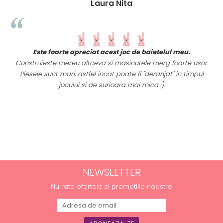
Laura Nita
t
Este foarte apreciat acest joc de baietelul meu.
i
Construieste mereu altceva si masinutele merg foarte usor.
Piesele sunt mari, astfel incat poate fi "deranjat" in timpul
a
jocului si de surioara mai mica :).
NEWSLETTER
Nu rata ofertele si promotiile noastre