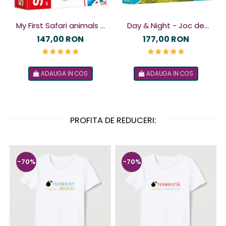
My First Safari animals -
Day & Night - Joc de
Joc magnetic
logică
147,00 RON
177,00 RON
ADAUGA IN COS
ADAUGA IN COS
PROFITA DE REDUCERI:
-70%
-70%