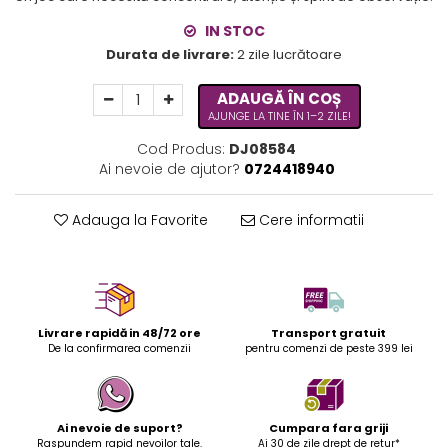
IN STOC
Durata de livrare:
2 zile lucrătoare
ADAUGĂ ÎN COȘ
AJUNGE LA TINE ÎN 1–2 ZILE!
Cod Produs:
DJ08584
Ai nevoie de ajutor?
0724418940
Adauga la Favorite
Cere informatii
Livrare rapidă in 48/72 ore
Transport gratuit
De la confirmarea comenzii
pentru comenzi de peste 399 lei
Ai nevoie de suport?
Cumpara fara griji
Raspundem rapid nevoilor tale.
Ai 30 de zile drept de retur*