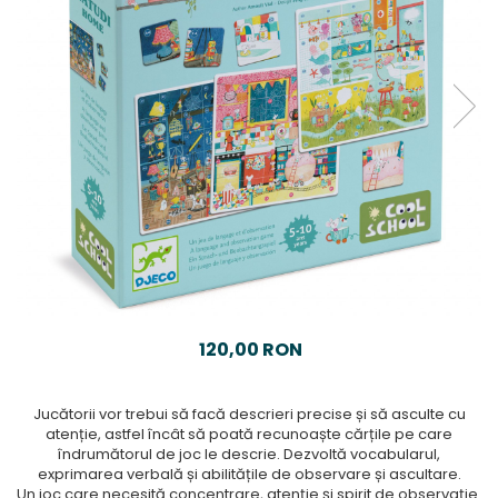
120,00 RON
Jucătorii vor trebui să facă descrieri precise și să asculte cu
atenție, astfel încât să poată recunoaște cărțile pe care
îndrumătorul de joc le descrie. Dezvoltă vocabularul,
exprimarea verbală și abilitățile de observare și ascultare.
Un joc care necesită concentrare, atenție și spirit de observație.