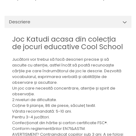
Descriere
Joc Katudi acasa din colecția
de jocuri educative Cool School
Jucătorii vor trebui să facă descrieri precise și să
asculte cu atenție, astfel încât să poată recunoaște
cărțile pe care îndrumătorul de joc le descrie. Dezvoltă
vocabularul, exprimarea verbală și abilitățile de
observare și ascultare.
Un joc care necesită concentrare, atenție și spirit de
observație.
2 niveluri de dificultate.
Coține 9 planșe, 86 de piese, săculeț textil.
Vârsta recomandată: 5-10 ani.
Pentru 3-4 jucători.
Confecționat din hârtie și carton certificate FSC®.
Conform reglementărilor EN71&ASTM.
AVERTISMENT! Contraindicat copiilor sub 3 ani. A se folosi