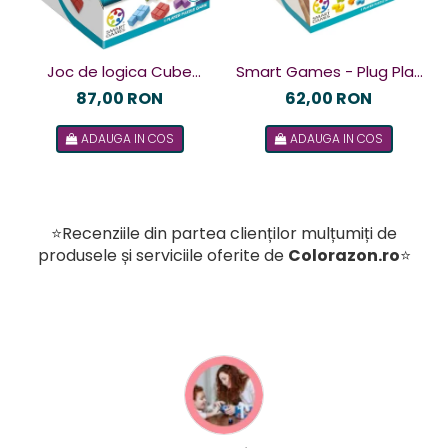
Joc de logica Cube
Smart Games - Plug Play
Puzzler Go, Smart
Puzzler, joc de logica cu
87,00 RON
62,00 RON
Games, +8 ani, lb romana
48 de provocari, 6+ ani, lb
ADAUGA IN COS
ADAUGA IN COS
romana
⭐Recenziile din partea clienților mulțumiți de
produsele și serviciile oferite de
Colorazon.ro
⭐