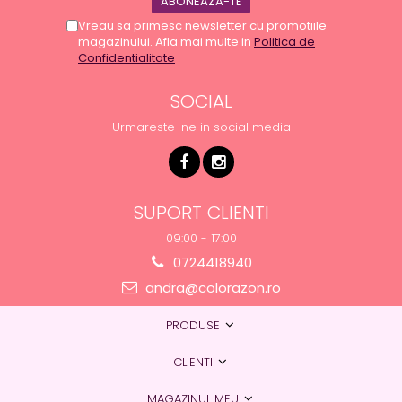
Vreau sa primesc newsletter cu promotiile
magazinului. Afla mai multe in
Politica de
Confidentialitate
SOCIAL
Urmareste-ne in social media
SUPORT CLIENTI
09:00 - 17:00
0724418940
andra@colorazon.ro
PRODUSE
CLIENTI
MAGAZINUL MEU