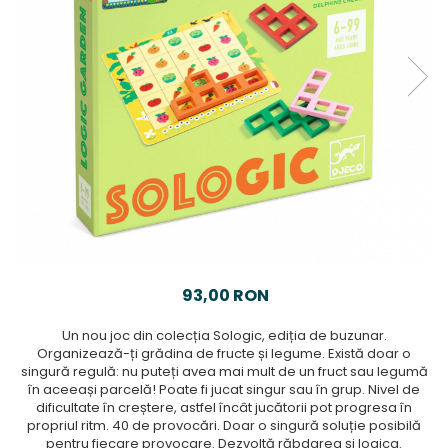
93,00 RON
Un nou joc din colecția Sologic, ediția de buzunar.
Organizează-ți grădina de fructe și legume. Există doar o
singură regulă: nu puteți avea mai mult de un fruct sau legumă
în aceeași parcelă! Poate fi jucat singur sau în grup. Nivel de
dificultate în creștere, astfel încât jucătorii pot progresa în
propriul ritm. 40 de provocări. Doar o singură soluție posibilă
pentru fiecare provocare. Dezvoltă răbdarea și logica.