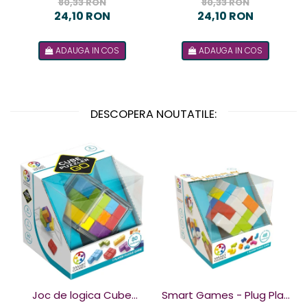
design Terorist
design Terorista
80,33 RON
80,33 RON
24,10 RON
24,10 RON
ADAUGA IN COS
ADAUGA IN COS
DESCOPERA NOUTATILE:
Joc de logica Cube
Smart Games - Plug Play