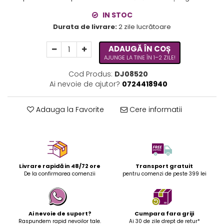
IN STOC
Durata de livrare:
2 zile lucrătoare
ADAUGĂ ÎN COȘ
AJUNGE LA TINE ÎN 1–2 ZILE!
Cod Produs:
DJ08520
Ai nevoie de ajutor?
0724418940
Adauga la Favorite
Cere informatii
Livrare rapidă in 48/72 ore
Transport gratuit
De la confirmarea comenzii
pentru comenzi de peste 399 lei
Ai nevoie de suport?
Cumpara fara griji
Raspundem rapid nevoilor tale.
Ai 30 de zile drept de retur*