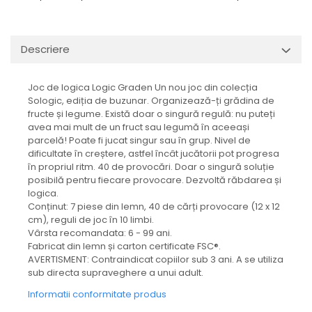
Descriere
Joc de logica Logic Graden Un nou joc din colecția
Sologic, ediția de buzunar. Organizează-ți grădina de
fructe și legume. Există doar o singură regulă: nu puteți
avea mai mult de un fruct sau legumă în aceeași
parcelă! Poate fi jucat singur sau în grup. Nivel de
dificultate în creștere, astfel încât jucătorii pot progresa
în propriul ritm. 40 de provocări. Doar o singură soluție
posibilă pentru fiecare provocare. Dezvoltă răbdarea și
logica.
Conținut: 7 piese din lemn, 40 de cărți provocare (12 x 12
cm), reguli de joc în 10 limbi.
Vârsta recomandata: 6 - 99 ani.
Fabricat din lemn și carton certificate FSC®.
AVERTISMENT: Contraindicat copiilor sub 3 ani. A se utiliza
sub directa supraveghere a unui adult.
Informatii conformitate produs