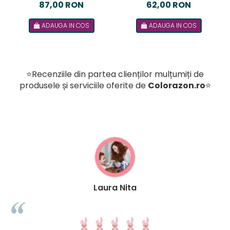
Puzzler Go, Smart
Puzzler, joc de logica cu
87,00 RON
62,00 RON
Games, +8 ani, lb romana
48 de provocari, 6+ ani, lb
ADAUGA IN COS
ADAUGA IN COS
romana
⭐Recenziile din partea clienților mulțumiți de
produsele și serviciile oferite de
Colorazon.ro
⭐
Laura Nita