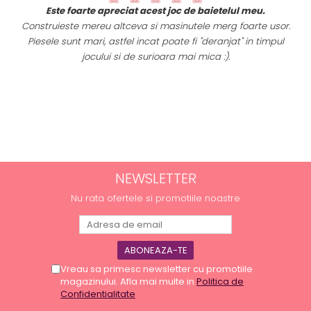
t
Este foarte apreciat acest joc de baietelul meu.
i
Construieste mereu altceva si masinutele merg foarte usor.
Piesele sunt mari, astfel incat poate fi "deranjat" in timpul
a
jocului si de surioara mai mica :).
NEWSLETTER
Nu rata ofertele si promotiile noastre
Vreau sa primesc newsletter cu promotiile
magazinului. Afla mai multe in
Politica de
Confidentialitate