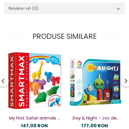
Review-uri
(0)
PRODUSE SIMILARE
My First Safari animals -
Day & Night - Joc de
Joc magnetic
logică
147,00 RON
177,00 RON