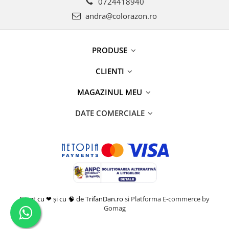
0724418940
andra@colorazon.ro
PRODUSE
CLIENTI
MAGAZINUL MEU
DATE COMERCIALE
Creat cu ❤ și cu 🧠 de TrifanDan.ro
si
Platforma E-commerce by
Gomag