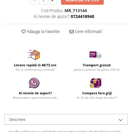
Cod Produs:
MR_713144
Ai nevoie de ajutor?
0724418940
Adauga la Favorite
Cere informatii
Livrare rapidă in 48/72 ore
Transport gratuit
De la confirmarea comenzii
pentru comenzi de peste 399 lei
Ai nevoie de suport?
Cumpara fara griji
Raspundem rapid nevoilor tale.
Ai 30 de zile drept de retur*
Descriere
Joc de calatorie cu activitati set practic pentru deplasări sau ieșiri