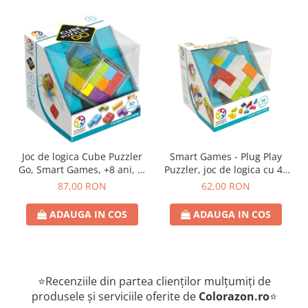
Joc de logica Cube Puzzler
Smart Games - Plug Play
Go, Smart Games, +8 ani, lb
Puzzler, joc de logica cu 48
romana
de provocari, 6+ ani, lb
87,00 RON
62,00 RON
romana
ADAUGA IN COS
ADAUGA IN COS
⭐Recenziile din partea clienților mulțumiți de
produsele și serviciile oferite de
Colorazon.ro
⭐