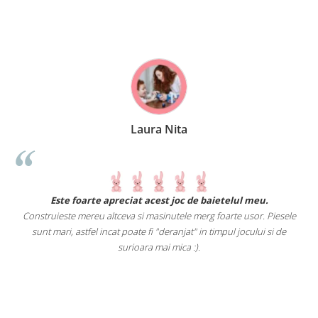
Laura Nita
.
Este foarte apreciat acest joc de baietelul meu.
Construieste mereu altceva si masinutele merg foarte usor. Piesele
e
sunt mari, astfel incat poate fi "deranjat" in timpul jocului si de
A
a
surioara mai mica :).
i