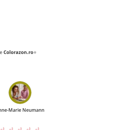
de
Colorazon.ro
⭐
nne-Marie Neumann