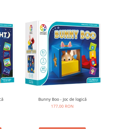
că
Bunny Boo - Joc de logică
SmartMax 
177,00 RON