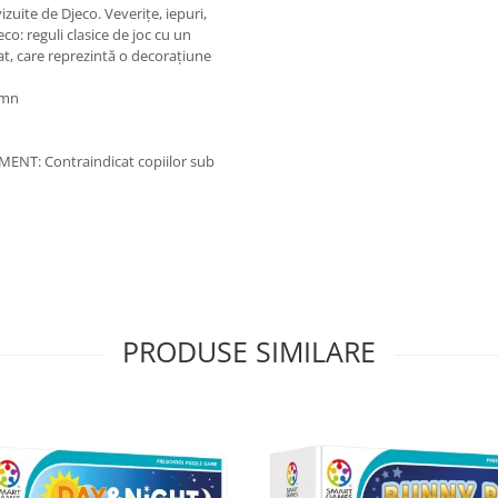
vizuite de Djeco. Veverițe, iepuri,
eco: reguli clasice de joc cu un
at, care reprezintă o decorațiune
emn
SMENT: Contraindicat copiilor sub
PRODUSE SIMILARE