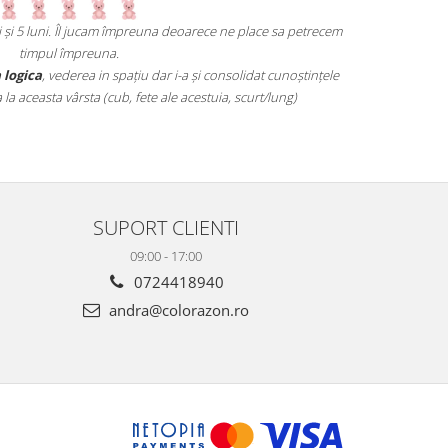
ni și 5 luni. Îl jucam împreuna deoarece ne place sa petrecem
Un joc atât d
timpul împreuna.
mai grele pană
 logica
, vederea in spațiu dar i-a și consolidat cunoștințele
 aceasta vârsta (cub, fete ale acestuia, scurt/lung)
SUPORT CLIENTI
09:00 - 17:00
0724418940
andra@colorazon.ro