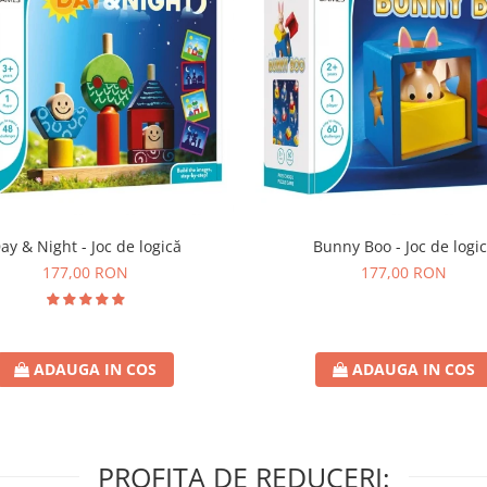
ay & Night - Joc de logică
Bunny Boo - Joc de logi
177,00 RON
177,00 RON
ADAUGA IN COS
ADAUGA IN COS
PROFITA DE REDUCERI: