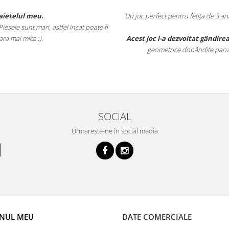
baietelul meu.
Un joc perfect pentru fetița de 3 a
esele sunt mari, astfel incat poate fi
ara mai mica :).
Acest joc i-a dezvoltat gândirea
geometrice dobândite pana la
SOCIAL
Urmareste-ne in social media
NUL MEU
DATE COMERCIALE