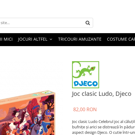
I MICI
JOCURI ALTFEL
TRICOURI AMUZANTE
COSTUME CA
Joc clasic Ludo, Djeco
82,00 RON
Joc clasic Ludo Celebrul joc al căluți
bufnițe și arici se distrează în pădu
aspect design Djeco. O cutie într-u