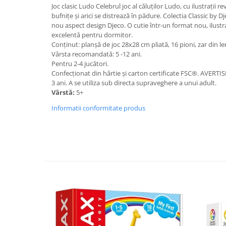
Joc clasic Ludo Celebrul joc al căluților Ludo, cu ilustrații re
bufnițe și arici se distrează în pădure. Colectia Classic by Dj
nou aspect design Djeco. O cutie într-un format nou, ilustr
excelentă pentru dormitor.
Conținut: planșă de joc 28x28 cm pliată, 16 pioni, zar din l
Vârsta recomandată: 5 -12 ani.
Pentru 2-4 jucători.
Confecționat din hârtie și carton certificate FSC®. AVERTI
3 ani. A se utiliza sub directa supraveghere a unui adult.
Vârstă:
5+
Informatii conformitate produs