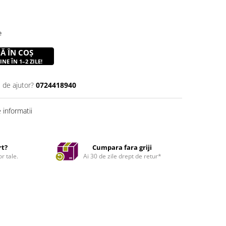
e
Ă ÎN COȘ
NE ÎN 1–2 ZILE!
 de ajutor?
0724418940
informatii
rt?
Cumpara fara griji
r tale.
Ai 30 de zile drept de retur*