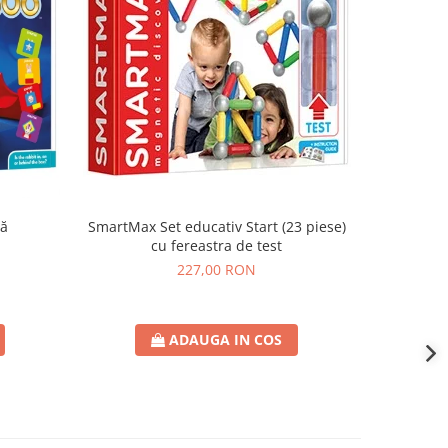
că
SmartMax Set educativ Start (23 piese)
SmartMax
cu fereastra de test
227,00 RON
ADAUGA IN COS