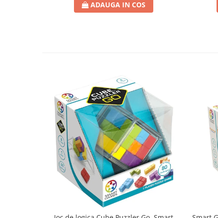
ADAUGA IN COS
Joc de logica Cube Puzzler Go, Smart
Smart Games - P