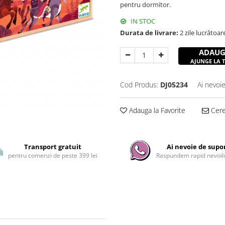
pentru dormitor.
IN STOC
Durata de livrare:
2 zile lucrătoar
ADAUG
AJUNGE LA TI
Cod Produs:
DJ05234
Ai nevoie
Adauga la Favorite
Cere 
Transport gratuit
Ai nevoie de supo
pentru comenzi de peste 399 lei
Raspundem rapid nevoilo