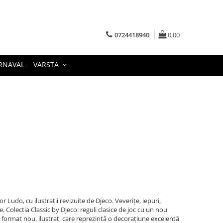
0724418940
0,00
RNAVAL
VARSTA
lor Ludo, cu ilustrații revizuite de Djeco. Veverițe, iepuri,
re. Colectia Classic by Djeco: reguli clasice de joc cu un nou
n format nou, ilustrat, care reprezintă o decorațiune excelentă