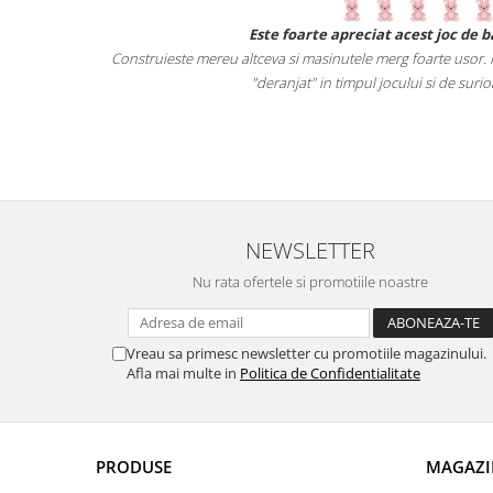
 noi primeste o
Este foarte apreciat acest joc de 
verse obiecte.
Construieste mereu altceva si masinutele merg foarte usor. Pi
ista castiga.
"deranjat" in timpul jocului si de surio
 pe cei mici
NEWSLETTER
Nu rata ofertele si promotiile noastre
Vreau sa primesc newsletter cu promotiile magazinului.
Afla mai multe in
Politica de Confidentialitate
PRODUSE
MAGAZI