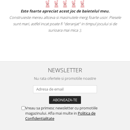
.
Este foarte apreciat acest joc de baietelul meu.
Construieste mereu altceva si masinutele merg foarte usor. Piesele
e
sunt mari, astfel incat poate fi "deranjat" in timpul jocului si de
A
a
surioara mai mica :).
i
NEWSLETTER
Nu rata ofertele si promotiile noastre
Vreau sa primesc newsletter cu promotiile
magazinului. Afla mai multe in
Politica de
Confidentialitate