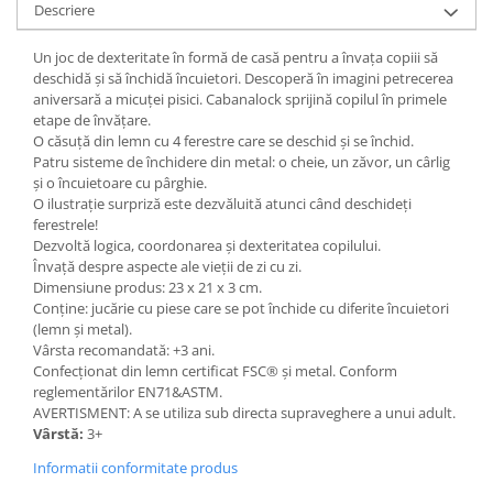
Descriere
Un joc de dexteritate în formă de casă pentru a învața copiii să
deschidă și să închidă încuietori. Descoperă în imagini petrecerea
aniversară a micuței pisici. Cabanalock sprijină copilul în primele
etape de învățare.
O căsuță din lemn cu 4 ferestre care se deschid și se închid.
Patru sisteme de închidere din metal: o cheie, un zăvor, un cârlig
și o încuietoare cu pârghie.
O ilustrație surpriză este dezvăluită atunci când deschideți
ferestrele!
Dezvoltă logica, coordonarea și dexteritatea copilului.
Învață despre aspecte ale vieții de zi cu zi.
Dimensiune produs: 23 x 21 x 3 cm.
Conține: jucărie cu piese care se pot închide cu diferite încuietori
(lemn și metal).
Vârsta recomandată: +3 ani.
Confecționat din lemn certificat FSC® și metal. Conform
reglementărilor EN71&ASTM.
AVERTISMENT: A se utiliza sub directa supraveghere a unui adult.
Vârstă:
3+
Informatii conformitate produs