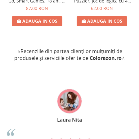
Go, Smart Games, +8 ani, lb
Puzzler, joc de logica cu 48
romana
de provocari, 6+ ani, lb
87,00 RON
62,00 RON
romana
ADAUGA IN COS
ADAUGA IN COS
⭐Recenziile din partea clienților mulțumiți de
produsele și serviciile oferite de
Colorazon.ro
⭐
Laura Nita