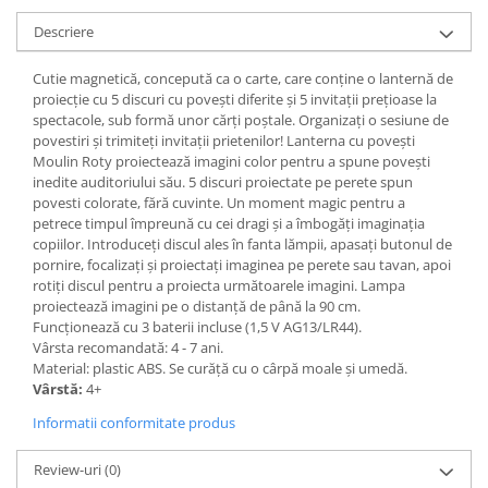
Descriere
Cutie magnetică, concepută ca o carte, care conține o lanternă de
proiecție cu 5 discuri cu povești diferite și 5 invitații prețioase la
spectacole, sub formă unor cărți poștale. Organizați o sesiune de
povestiri și trimiteți invitații prietenilor! Lanterna cu povești
Moulin Roty proiectează imagini color pentru a spune povești
inedite auditoriului său. 5 discuri proiectate pe perete spun
povesti colorate, fără cuvinte. Un moment magic pentru a
petrece timpul împreună cu cei dragi și a îmbogăți imaginația
copiilor. Introduceți discul ales în fanta lămpii, apasați butonul de
pornire, focalizați și proiectați imaginea pe perete sau tavan, apoi
rotiți discul pentru a proiecta următoarele imagini. Lampa
proiectează imagini pe o distanță de până la 90 cm.
Funcționează cu 3 baterii incluse (1,5 V AG13/LR44).
Vârsta recomandată: 4 - 7 ani.
Material: plastic ABS. Se curăță cu o cârpă moale și umedă.
Vârstă:
4+
Informatii conformitate produs
Review-uri
(0)