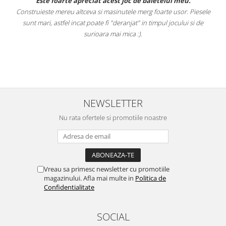
.
Este foarte apreciat acest joc de baietelul meu.
Construieste mereu altceva si masinutele merg foarte usor. Piesele
e
sunt mari, astfel incat poate fi "deranjat" in timpul jocului si de
A
a
surioara mai mica :).
i
NEWSLETTER
Nu rata ofertele si promotiile noastre
Vreau sa primesc newsletter cu promotiile
magazinului. Afla mai multe in
Politica de
Confidentialitate
SOCIAL