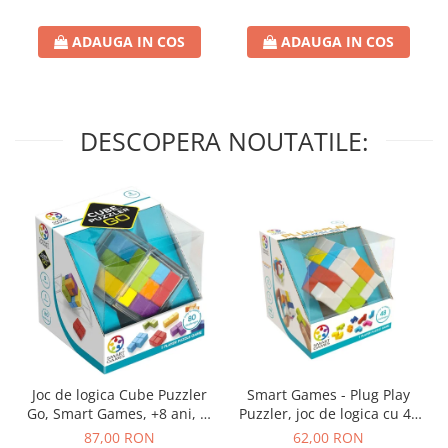
ADAUGA IN COS
ADAUGA IN COS
DESCOPERA NOUTATILE:
Joc de logica Cube Puzzler
Smart Games - Plug Play
Go, Smart Games, +8 ani, lb
Puzzler, joc de logica cu 48
romana
de provocari, 6+ ani, lb
87,00 RON
62,00 RON