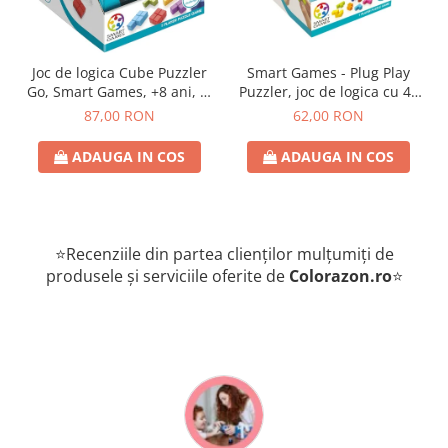
Joc de logica Cube Puzzler
Smart Games - Plug Play
Go, Smart Games, +8 ani, lb
Puzzler, joc de logica cu 48
romana
de provocari, 6+ ani, lb
87,00 RON
62,00 RON
romana
ADAUGA IN COS
ADAUGA IN COS
⭐Recenziile din partea clienților mulțumiți de
produsele și serviciile oferite de
Colorazon.ro
⭐