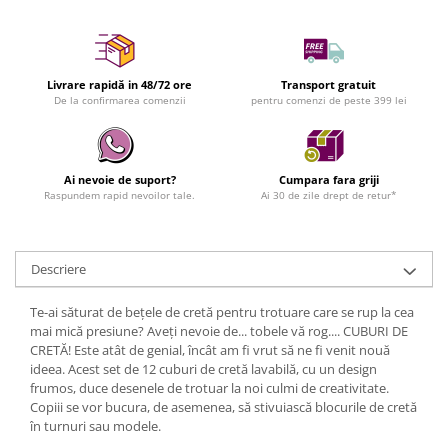
Livrare rapidă in 48/72 ore
Transport gratuit
De la confirmarea comenzii
pentru comenzi de peste 399 lei
Ai nevoie de suport?
Cumpara fara griji
Raspundem rapid nevoilor tale.
Ai 30 de zile drept de retur*
Descriere
Te-ai săturat de bețele de cretă pentru trotuare care se rup la cea
mai mică presiune? Aveți nevoie de... tobele vă rog.... CUBURI DE
CRETĂ! Este atât de genial, încât am fi vrut să ne fi venit nouă
ideea. Acest set de 12 cuburi de cretă lavabilă, cu un design
frumos, duce desenele de trotuar la noi culmi de creativitate.
Copiii se vor bucura, de asemenea, să stivuiască blocurile de cretă
în turnuri sau modele.