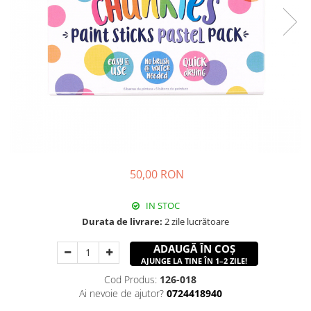
50,00 RON
IN STOC
Durata de livrare:
2 zile lucrătoare
ADAUGĂ ÎN COȘ
AJUNGE LA TINE ÎN 1–2 ZILE!
Cod Produs:
126-018
Ai nevoie de ajutor?
0724418940