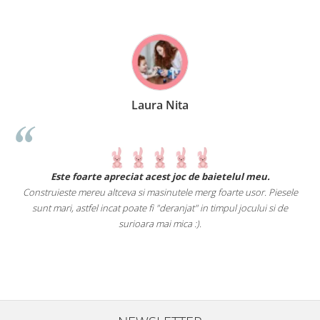
Laura Nita
.
Este foarte apreciat acest joc de baietelul meu.
Construieste mereu altceva si masinutele merg foarte usor. Piesele
e
sunt mari, astfel incat poate fi "deranjat" in timpul jocului si de
A
a
surioara mai mica :).
i