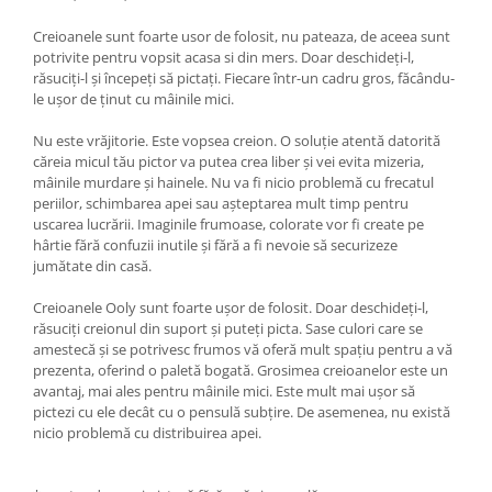
Creioanele sunt foarte usor de folosit, nu pateaza, de aceea sunt
potrivite pentru vopsit acasa si din mers. Doar deschideți-l,
răsuciți-l și începeți să pictați. Fiecare într-un cadru gros, făcându-
le ușor de ținut cu mâinile mici.
Nu este vrăjitorie. Este vopsea creion. O soluție atentă datorită
căreia micul tău pictor va putea crea liber și vei evita mizeria,
mâinile murdare și hainele. Nu va fi nicio problemă cu frecatul
periilor, schimbarea apei sau așteptarea mult timp pentru
uscarea lucrării. Imaginile frumoase, colorate vor fi create pe
hârtie fără confuzii inutile și fără a fi nevoie să securizeze
jumătate din casă.
Creioanele Ooly sunt foarte ușor de folosit. Doar deschideți-l,
răsuciți creionul din suport și puteți picta. Sase culori care se
amestecă și se potrivesc frumos vă oferă mult spațiu pentru a vă
prezenta, oferind o paletă bogată. Grosimea creioanelor este un
avantaj, mai ales pentru mâinile mici. Este mult mai ușor să
pictezi cu ele decât cu o pensulă subțire. De asemenea, nu există
nicio problemă cu distribuirea apei.