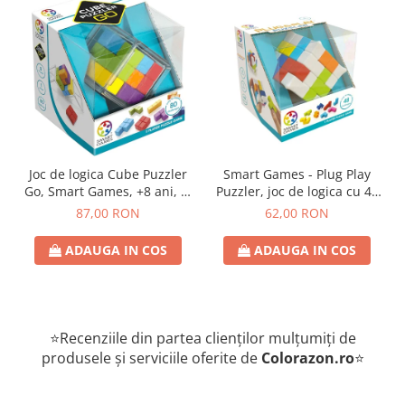
Joc de logica Cube Puzzler
Smart Games - Plug Play
Go, Smart Games, +8 ani, lb
Puzzler, joc de logica cu 48
romana
de provocari, 6+ ani, lb
87,00 RON
62,00 RON
romana
ADAUGA IN COS
ADAUGA IN COS
⭐Recenziile din partea clienților mulțumiți de
produsele și serviciile oferite de
Colorazon.ro
⭐