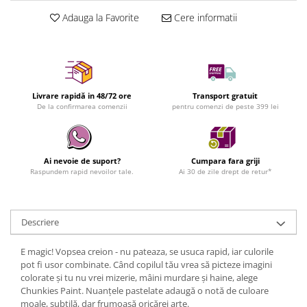
Adauga la Favorite
Cere informatii
Livrare rapidă in 48/72 ore
Transport gratuit
De la confirmarea comenzii
pentru comenzi de peste 399 lei
Ai nevoie de suport?
Cumpara fara griji
Raspundem rapid nevoilor tale.
Ai 30 de zile drept de retur*
Descriere
E magic! Vopsea creion - nu pateaza, se usuca rapid, iar culorile
pot fi usor combinate. Când copilul tău vrea să picteze imagini
colorate și tu nu vrei mizerie, mâini murdare și haine, alege
Chunkies Paint. Nuanțele pastelate adaugă o notă de culoare
moale, subtilă, dar frumoasă oricărei arte.