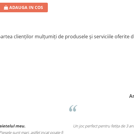
ADAUGA IN COS
artea clienților mulțumiți de produsele și serviciile oferite 
A
baietelul meu.
Un joc perfect pentru fetița de 3 a
esele sunt mari, astfel incat poate fi