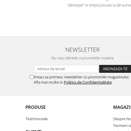
ista castiga.
"deranjat" in timpul jocului si de surio
 pe cei mici
NEWSLETTER
Nu rata ofertele si promotiile noastre
Vreau sa primesc newsletter cu promotiile magazinului.
Afla mai multe in
Politica de Confidentialitate
PRODUSE
MAGAZI
Testimoniale
Despre No
Termeni si