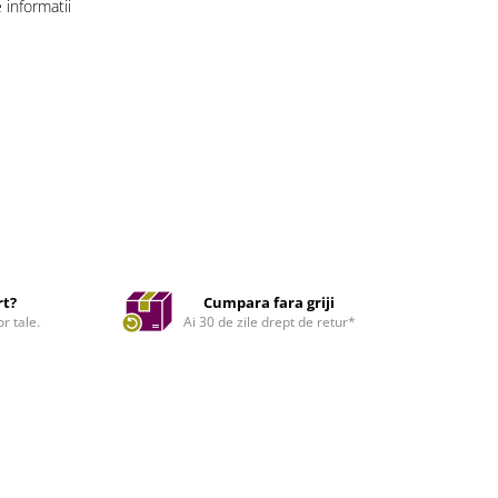
informatii
rt?
Cumpara fara griji
r tale.
Ai 30 de zile drept de retur*