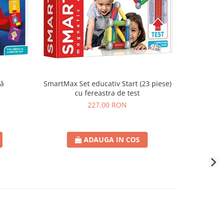
că
SmartMax Set educativ Start (23 piese)
SmartMax
cu fereastra de test
227,00 RON
ADAUGA IN COS