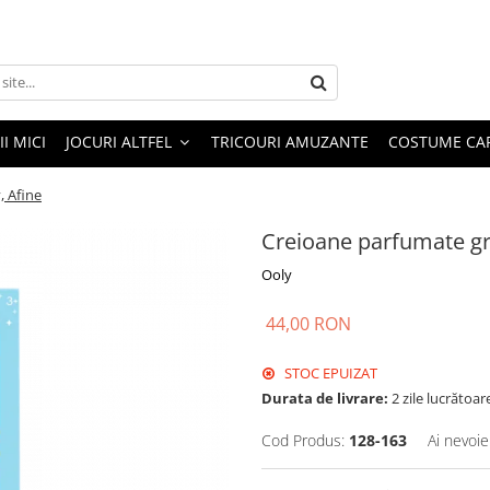
I MICI
JOCURI ALTFEL
TRICOURI AMUZANTE
COSTUME CA
, Afine
Creioane parfumate graf
Ooly
44,00 RON
STOC EPUIZAT
Durata de livrare:
2 zile lucrătoar
Cod Produs:
128-163
Ai nevoie