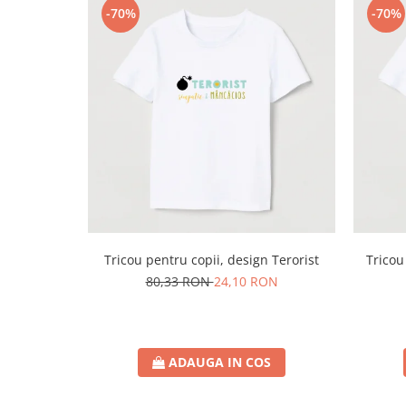
-70%
-70%
Tricou pentru copii, design Terorist
Tricou
80,33 RON
24,10 RON
ADAUGA IN COS