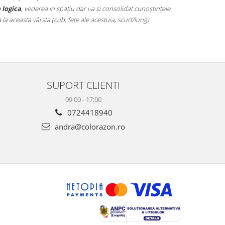
 logica
, vederea in spațiu dar i-a și consolidat cunoștințele
 aceasta vârsta (cub, fete ale acestuia, scurt/lung)
SUPORT CLIENTI
09:00 - 17:00
0724418940
andra@colorazon.ro