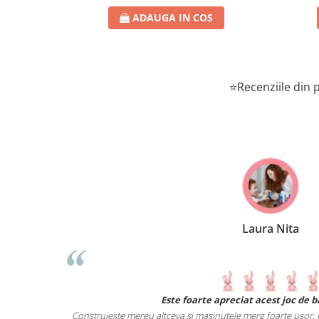
ADAUGA IN COS
⭐Recenziile din p
Laura Nita
 noi primeste o
Este foarte apreciat acest joc de 
verse obiecte.
Construieste mereu altceva si masinutele merg foarte usor. Pi