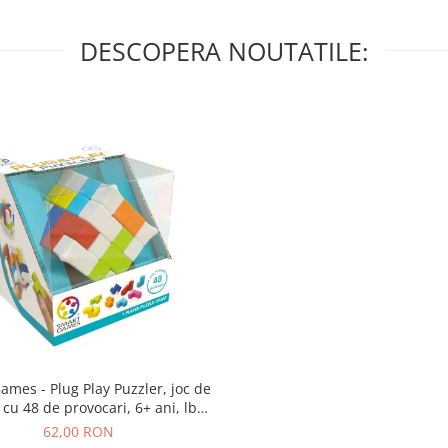
DESCOPERA NOUTATILE:
lug Play Puzzler, joc de
 cu 48 de provocari, 6+ ani, lb
romana
62,00 RON