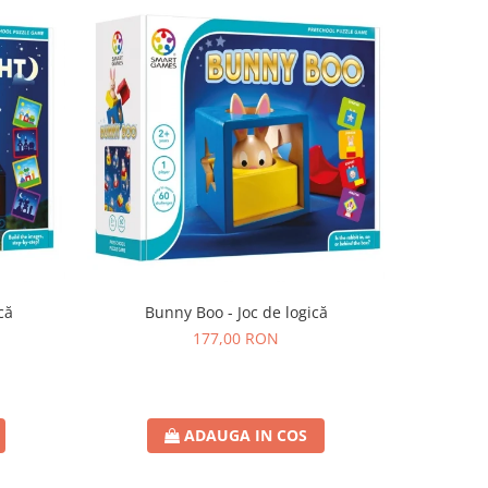
că
Bunny Boo - Joc de logică
SmartMax 
177,00 RON
ADAUGA IN COS