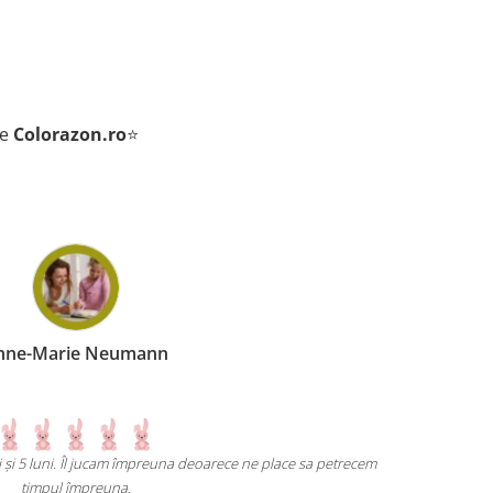
de
Colorazon.ro
⭐
nne-Marie Neumann
ni și 5 luni. Îl jucam împreuna deoarece ne place sa petrecem
Un joc atât d
timpul împreuna.
mai grele pană