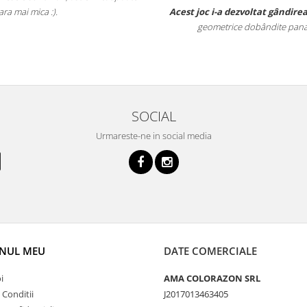
ara mai mica :).
Acest joc i-a dezvoltat gândirea
geometrice dobândite pana la
SOCIAL
Urmareste-ne in social media
NUL MEU
DATE COMERCIALE
i
AMA COLORAZON SRL
 Conditii
J2017013463405