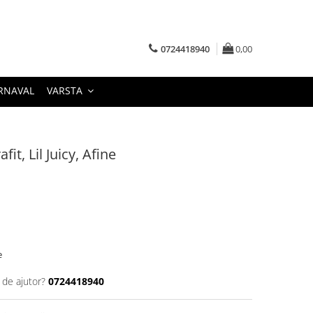
0724418940
0,00
RNAVAL
VARSTA
it, Lil Juicy, Afine
e
 de ajutor?
0724418940