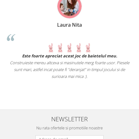
Laura Nita
.
Este foarte apreciat acest joc de baietelul meu.
Construieste mereu altceva si masinutele merg foarte usor. Piesele
e
sunt mari, astfel incat poate fi "deranjat" in timpul jocului si de
A
a
surioara mai mica :).
i
NEWSLETTER
Nu rata ofertele si promotiile noastre