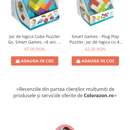
Joc de logica Cube Puzzler
Smart Games - Plug Play
Go, Smart Games, +8 ani, lb
Puzzler, joc de logica cu 48
romana
de provocari, 6+ ani, lb
87,00 RON
62,00 RON
romana
ADAUGA IN COS
ADAUGA IN COS
⭐Recenziile din partea clienților mulțumiți de
produsele și serviciile oferite de
Colorazon.ro
⭐